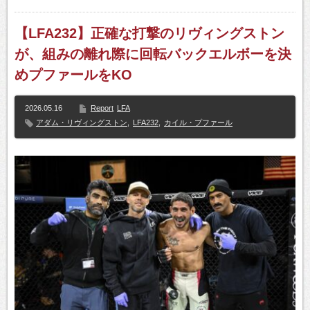
【LFA232】正確な打撃のリヴィングストン
が、組みの離れ際に回転バックエルボーを決
めプファールをKO
2026.05.16
Report
LFA
アダム・リヴィングストン
,
LFA232
,
カイル・プファール