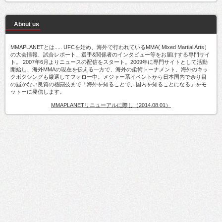
About us
MMAPLANETとは..... UFCを始め、海外で行われているMMA( Mixed Martial Arts）
の大会情報、試合レポート、選手&関係者のインタビュー等をお届けする専門サイ
ト。 2007年6月よりニュースの配信をスタート。2009年に専門サイトとして活動
開始し、海外MMAの現在を伝える一方で、海外の柔術トーナメント、海外のキッ
クボクシングも厳選してフォロー中。メジャー系イベントから日本国内で余り目
の届かない良質の格闘技まで「海外を知ることで、国内を知ることになる」をモ
ットーに発信します。
MMAPLANETリニューアルに際し（2014.08.01）