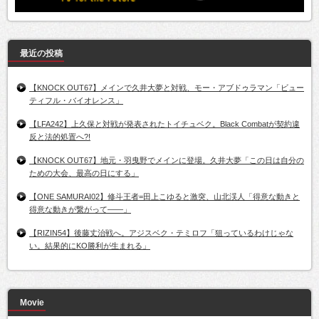
最近の投稿
【KNOCK OUT67】メインで久井大夢と対戦、モー・アブドゥラマン「ビュー
ティフル・バイオレンス」
【LFA242】上久保と対戦が発表されたトイチュベク。Black Combatが契約違
反と法的処置へ?!
【KNOCK OUT67】地元・羽曳野でメインに登場。久井大夢「この日は自分の
ための大会、最高の日にする」
【ONE SAMURAI02】修斗王者=田上こゆると激突、山北渓人「得意な動きと
得意な動きが繋がって――」
【RIZIN54】後藤丈治戦へ。アジスベク・テミロフ「狙っているわけじゃな
い。結果的にKO勝利が生まれる」
Movie