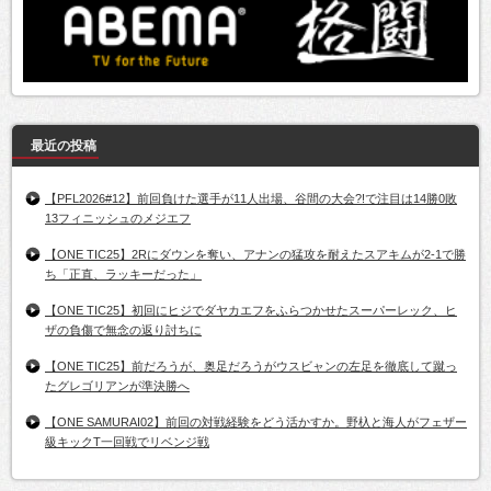
最近の投稿
【PFL2026#12】前回負けた選手が11人出場、谷間の大会?!で注目は14勝0敗
13フィニッシュのメジエフ
【ONE TIC25】2Rにダウンを奪い、アナンの猛攻を耐えたスアキムが2-1で勝
ち「正直、ラッキーだった」
【ONE TIC25】初回にヒジでダヤカエフをふらつかせたスーパーレック、ヒ
ザの負傷で無念の返り討ちに
【ONE TIC25】前だろうが、奥足だろうがウスビャンの左足を徹底して蹴っ
たグレゴリアンが準決勝へ
【ONE SAMURAI02】前回の対戦経験をどう活かすか。野杁と海人がフェザー
級キックT一回戦でリベンジ戦