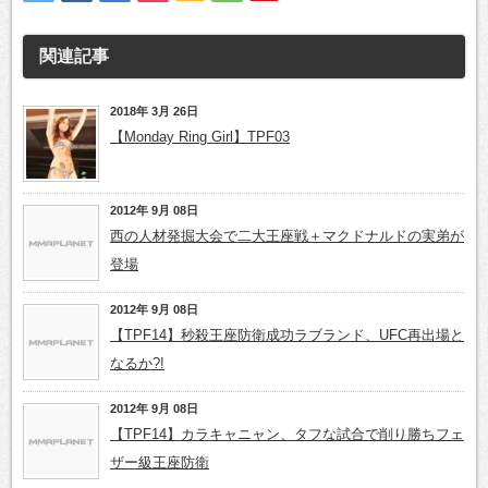
関連記事
2018年 3月 26日
【Monday Ring Girl】TPF03
2012年 9月 08日
西の人材発掘大会で二大王座戦＋マクドナルドの実弟が
登場
2012年 9月 08日
【TPF14】秒殺王座防衛成功ラブランド、UFC再出場と
なるか?!
2012年 9月 08日
【TPF14】カラキャニャン、タフな試合で削り勝ちフェ
ザー級王座防衛