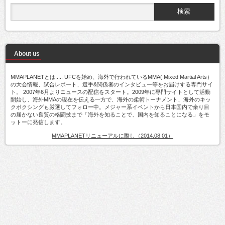
About us
MMAPLANETとは..... UFCを始め、海外で行われているMMA( Mixed Martial Arts）
の大会情報、試合レポート、選手&関係者のインタビュー等をお届けする専門サイ
ト。 2007年6月よりニュースの配信をスタート。2009年に専門サイトとして活動
開始し、海外MMAの現在を伝える一方で、海外の柔術トーナメント、海外のキッ
クボクシングも厳選してフォロー中。メジャー系イベントから日本国内で余り目
の届かない良質の格闘技まで「海外を知ることで、国内を知ることになる」をモ
ットーに発信します。
MMAPLANETリニューアルに際し（2014.08.01）