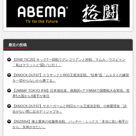
最近の投稿
【ONE TIC25】キックT一回戦でグレゴリアンと対戦、マムカ・ウスビャン
「私はマラットと“闘い”に行く」
【KNOCK OUT67】スラサックとRED王座決定戦、“狂拳”迅「ムエタイの練習
を一切やらないから勝てる」
【JMMAF TOKYO IFM】日本強化策。画期的=アマMMAで国際戦大会実現。世
界5カ国から9選手が来日
【KNOCK OUT67】サネーガームとREDルール王座決定戦、小林愛理奈「試
合がない間に左ボディジャブを」
【RIZIN54】捲土重来の佐藤将光戦、パッチー・ミックス「本当に良い相手だ
から、失神させたい」