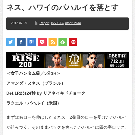
ネス、ハワイのパハルイを落とす
2012.07.29
Report
INVICTA
other MMA
＜女子バンタム級／5分3R＞
アマンダ・ヌネス（ブラジル）
Def.1R2分24秒 by リアネイキドチョーク
ラクエル・パハルイ（米国）
まずは右ローを伸ばしたヌネス、2発目のローを受けたパハルイ
が組みつく。そのままバックを奪ったパハルイは四の字ロック、