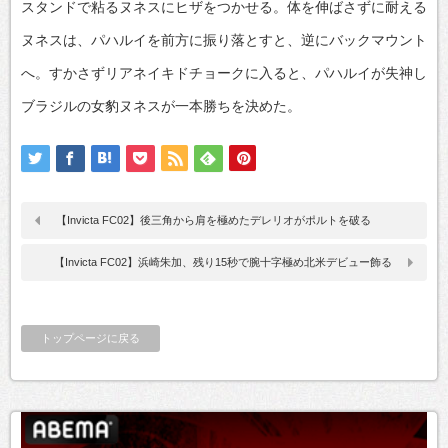
スタンドで粘るヌネスにヒザをつかせる。体を伸ばさずに耐える
ヌネスは、パハルイを前方に振り落とすと、逆にバックマウント
へ。すかさずリアネイキドチョークに入ると、パハルイが失神し
ブラジルの女豹ヌネスが一本勝ちを決めた。
【Invicta FC02】後三角から肩を極めたデレリオがポルトを破る
【Invicta FC02】浜崎朱加、残り15秒で腕十字極め北米デビュー飾る
トップページに戻る