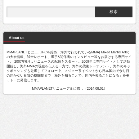
About us
MMAPLANETとは..... UFCを始め、海外で行われているMMA( Mixed Martial Arts）
の大会情報、試合レポート、選手&関係者のインタビュー等をお届けする専門サイ
ト。 2007年6月よりニュースの配信をスタート。2009年に専門サイトとして活動
開始し、海外MMAの現在を伝える一方で、海外の柔術トーナメント、海外のキッ
クボクシングも厳選してフォロー中。メジャー系イベントから日本国内で余り目
の届かない良質の格闘技まで「海外を知ることで、国内を知ることになる」をモ
ットーに発信します。
MMAPLANETリニューアルに際し（2014.08.01）