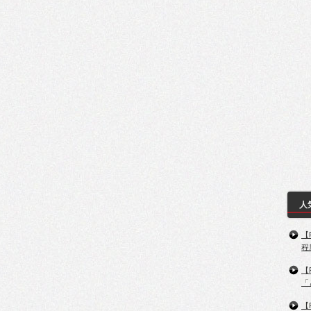
人
【
程
【
「
【