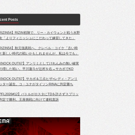
cent Posts
RIZIN54】RIZIN初陣で、リー・カイウェンと戦う水野
太「よりフィニッシュにこだわって練習してきた」
RIZIN54】秋元強真戦へ、クレベル・コイケ「古い時
と新しい時代の戦いかもしれませんが、私は今でも」
KNOCK OUT67】アンリミとしてけれんみの無い確実
の増した戦い。平川蓮斗が辻村を右→サカボでKO
KNOCK OUT67】サカボ＆三点ヒザ=レディ・アンリ
ッター誕生。コ・ユナがタイソンRINAに判定勝ち
PFL2026#12】バトルがロスタにTDを許さずスプリッ
判定で勝利。王座挑戦に向けて連戦直訴