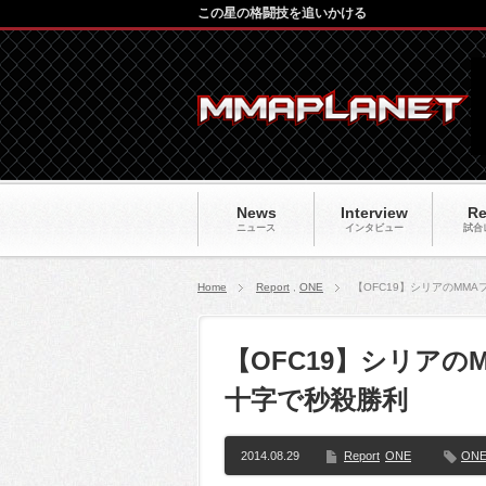
この星の格闘技を追いかける
News
Interview
Re
ニュース
インタビュー
試合
Home
Report
,
ONE
【OFC19】シリアのMM
【OFC19】シリア
十字で秒殺勝利
2014.08.29
Report
ONE
ONE