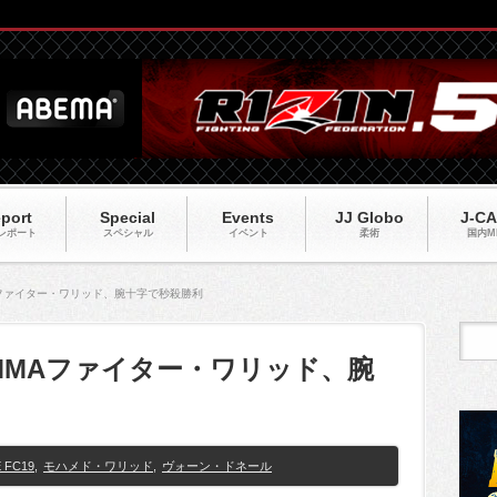
port
Special
Events
JJ Globo
J-C
レポート
スペシャル
イベント
柔術
国内M
Aファイター・ワリッド、腕十字で秒殺勝利
のMMAファイター・ワリッド、腕
 FC19
,
モハメド・ワリッド
,
ヴォーン・ドネール