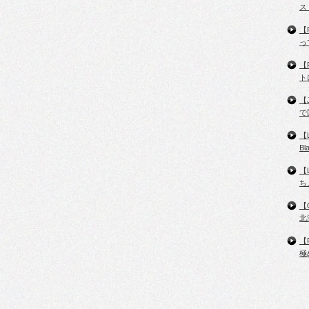
ス
【
っ
【
ト
【
で
【
B
【
ち
【
北
【
極