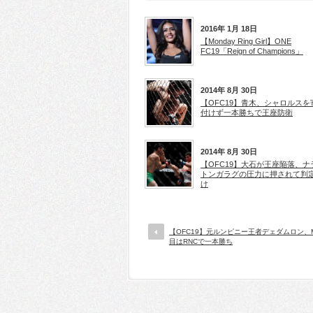
2016年 1月 18日
【Monday Ring Girl】ONE
FC19「Reign of Champions」
2014年 8月 30日
【OFC19】青木、シャロルスを
付けず一本勝ちで王座防衛
2014年 8月 30日
【OFC19】大石が王座陥落、ナ
トンガラグの圧力に押されて判
け
【OFC19】元ルンピニー王者デェダムロン、
目はRNCで一本勝ち