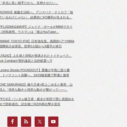
「本当に良い相手だから、失神させたい」
RIZIN54】後藤丈治戦へ。アジスベク・テミロフ「狙
ているわけじゃない。結果的にKO勝利が生まれる」
PFL2026#11&MVP】ジェイク・ポールがMMAでネイ
に対戦表明。ウスマンは「彼はYouTuber」
JMMAF TOKYO IFM】日本強化策。画期的=アマMMA
国際戦大会実現。世界5カ国から9選手が来日
LFA242】上久保と対戦が発表されたトイチュベク。
lack Combatが契約違反と法的処置へ?!
Lemino Shooto POUNDOUT】齋藤が中島に競り勝
、トーナメント決勝へ。10/19後楽園で野瀬と激突
ONE SAMURAI02】修斗王者=田上こゆると激突、山
渓人「得意な動きと得意な動きが繋がって――」
PFC41】バンタム級王者・森永が初回で西に肩固めを
めて防衛成功。試合後にRIZIN再出撃を宣言