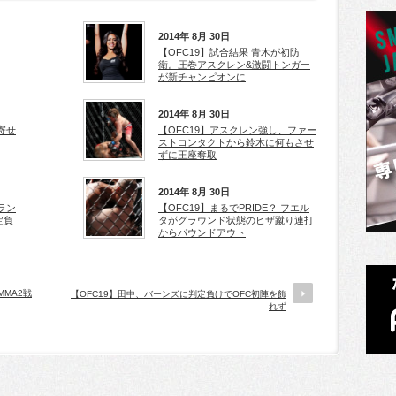
2014年 8月 30日
【OFC19】試合結果 青木が初防
衛。圧巻アスクレン&激闘トンガー
が新チャンピオンに
2014年 8月 30日
寄せ
【OFC19】アスクレン強し、ファー
ストコンタクトから鈴木に何もさせ
ずに王座奪取
2014年 8月 30日
ラン
【OFC19】まるでPRIDE？ フエル
定負
タがグラウンド状態のヒザ蹴り連打
からパウンドアウト
MMA2戦
【OFC19】田中、バーンズに判定負けでOFC初陣を飾
れず