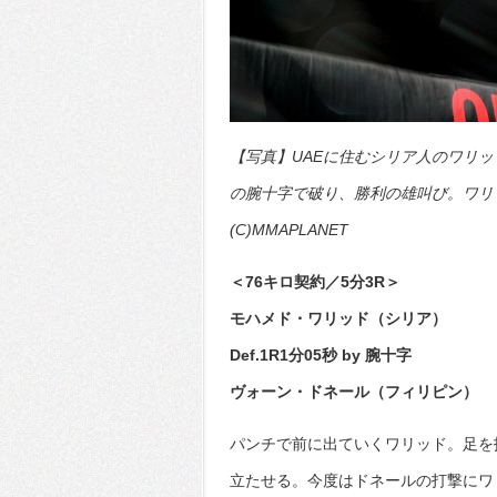
【写真】UAEに住むシリア人のワリッ
の腕十字で破り、勝利の雄叫び。ワリ
(C)MMAPLANET
＜76キロ契約／5分3R＞
モハメド・ワリッド（シリア）
Def.1R1分05秒 by 腕十字
ヴォーン・ドネール（フィリピン）
パンチで前に出ていくワリッド。足を
立たせる。今度はドネールの打撃にワ