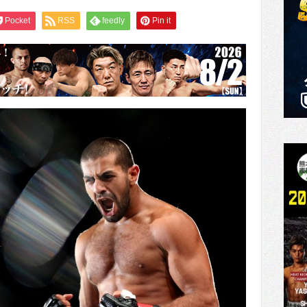
Pocket
RSS
feedly
Pin it