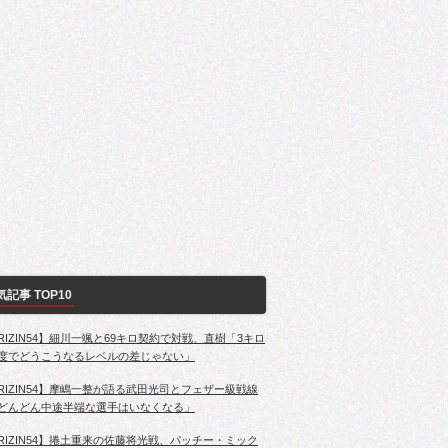
気記事 TOP10
RIZIN54】細川一颯と69キロ契約で対戦、直樹「3キロ
度でどうこうなるレベルの差じゃない」
RIZIN54】摩嶋一整が語る武田光司とフェザー級戦線
どんどん中途半端な選手はいなくなる」
RIZIN54】捲土重来の佐藤将光戦、パッチー・ミック