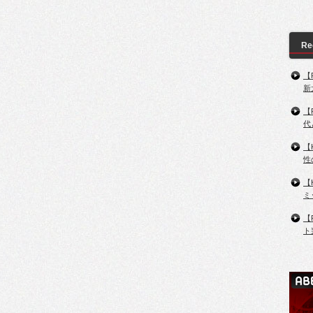
Re
【
新
【
代
【
性
【
ミ
【
ト