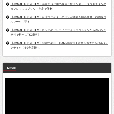
【JMMAF TOKYO IFM】浜名海歩が腰の強さと投げを見せ、タジキスタンの
カフロフにスプリット判定で勝利
【JMMAF TOKYO IFM】台湾ファイターのリンが西嶋を組み伏せ、西嶋をフ
ルマークで下す
【JMMAF TOKYO IFM】ロシアのビリナイがサイドポジションからのパンチ
連打で松本にTKO勝利
【JMMAF TOKYO IFM】18歳の向山、GAMMA欧州王者ザンガナに投げ&バッ
クテイクで3-0判定勝ち
Movie