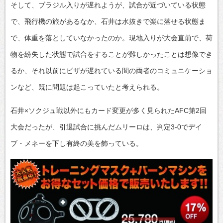
そして、ブラジル入りが遅れようが、試合が近づいている状態
で、飛行機の旅があるなか、石井は水抜きで楽に落せる状態ま
で、体重を落としていなかったのか。現地入りが大会直前で、荷
物を紛失した状態で試合をすることが難しかったことは想像でき
るか、それ以前にビザが遅れている間の両者のコミュニケーショ
ンなど、既に問題は起こっていたと考えられる。
石井×ソクジュ戦以外にもカード変更が多く見られたAFC第2回
大会だったが、引退試合に挑んだムリーロは、判定3-0でデイ
ブ・メネーを下し有終の美を飾っている。