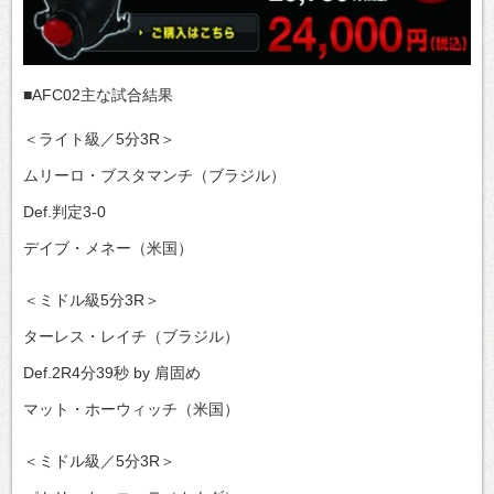
■AFC02主な試合結果
＜ライト級／5分3R＞
ムリーロ・ブスタマンチ（ブラジル）
Def.判定3-0
デイブ・メネー（米国）
＜ミドル級5分3R＞
ターレス・レイチ（ブラジル）
Def.2R4分39秒 by 肩固め
マット・ホーウィッチ（米国）
＜ミドル級／5分3R＞