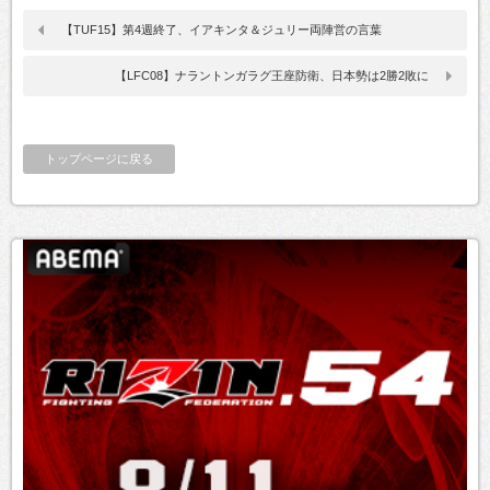
【TUF15】第4週終了、イアキンタ＆ジュリー両陣営の言葉
【LFC08】ナラントンガラグ王座防衛、日本勢は2勝2敗に
トップページに戻る