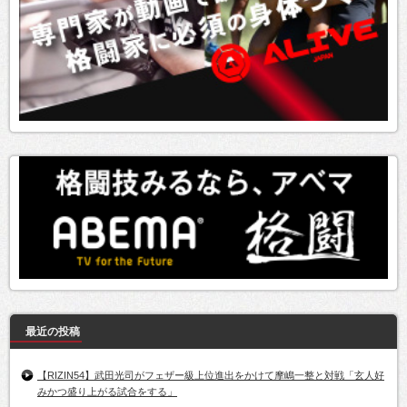
最近の投稿
【RIZIN54】武田光司がフェザー級上位進出をかけて摩嶋一整と対戦「玄人好
みかつ盛り上がる試合をする」