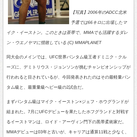
【写真】2006年のADCC北米
予選では66キロに出場したマ
イク・イーストン。このときは茶帯で、MMAでも活躍するダレ
ン・ウエノヤマに惜敗している (C) MMAPLANET
同大会のメインでは、UFC世界バンタム級王者ドミニク・クル
ーズに、デミトリウス・ジョンソンが挑むチャンピオンシップが
行われると目されているが、今回発表されたのはその最軽量バン
タム級と、最重量級ヘビー級の2試合だ。
まずバンタム級はマイク・イーストン×ジェフ・ホウグランドが
組まれた。7月にUFCデビューを果たしたホフグランドと対戦す
るイーストマンは、ロイド・アーヴィン門下の黒帯柔術家だ。
MMAデビューは03年と古いが、キャリアは通算11戦と少なく、