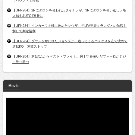
→パウンドで介錯
【UFN284】2Rにダウンを奪われたタイナラが、3Rにダウンを奪い返しレモ
ス越え&UFC4連勝に
【UFN284】インカーフを軸に攻めたソウザ、元LFA王者ミランダとの熱戦を
制して判定勝利
【UFN284】ダウンを奪われたジョンズが、追ってくるバスケスを左で沈めて
逆転KO→連敗ストップ
【UFN284】第1試合からベスト・ファイト。腕十字を凌いだフォーロがジジ
に殴り勝つ
Movie