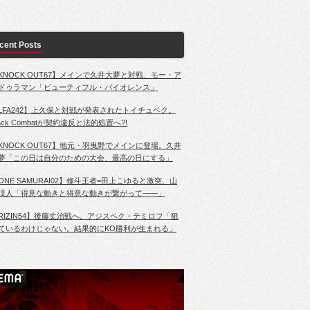
cent Posts
KNOCK OUT67】メインで久井大夢と対戦、モー・ア
ドゥラマン「ビューティフル・バイオレンス」
LFA242】上久保と対戦が発表されたトイチュベク。
lack Combatが契約違反と法的処置へ?!
KNOCK OUT67】地元・羽曳野でメインに登場。久井
夢「この日は自分のための大会、最高の日にする」
ONE SAMURAI02】修斗王者=田上こゆると激突、山
渓人「得意な動きと得意な動きが繋がって――」
RIZIN54】後藤丈治戦へ。アジスベク・テミロフ「狙
ているわけじゃない。結果的にKO勝利が生まれる」