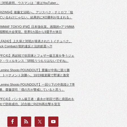
に対戦表明。ウスマンは「彼はYouTuber」
RIZIN54】後藤丈治戦へ。アジスベク・テミロフ「狙
ているわけじゃない。結果的にKO勝利が生まれる」
JMMAF TOKYO IFM】日本強化策。画期的=アマMMA
国際戦大会実現。世界5カ国から9選手が来日
LFA242】上久保と対戦が発表されたトイチュベク。
lack Combatが契約違反と法的処置へ?!
PFC41】再起戦で吹田琢とフェザー級王座を争うジェ
ク・ウィルキンス「5R戦うつもりはないですね」
Lemino Shooto POUNDOUT】齋藤が中島に競り勝
、トーナメント決勝へ。10/19後楽園で野瀬と激突
Lemino Shooto POUNDOUT】一回り下の中島陸とT準
勝。齋藤奨司「僕の方が警戒していると思う」
PFC41】バンタム級王者・森永が初回で西に肩固めを
めて防衛成功。試合後にRIZIN再出撃を宣言