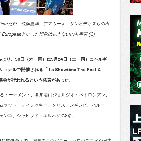
owtimeだが、佐藤嘉洋、ブアカーオ、サンビディスらの出
Europeanといった印象は拭えないのも事実 (C)
timeより、30日（木・同）に9月24日（土・同）にベルギー
開催される「It’s Showtime The Fast &
ent」の抽選会が行われるという発表があった。
めるトーナメント、参加者はジョルジオ・ペトロシアン、
ムラット・ディレッキー、クリス・ンギンビ、ハルー
ェンコ、シャヒッド・エルハジの8名。
月に開催予定で、同国のエウゲニー・クロウスコイや日本