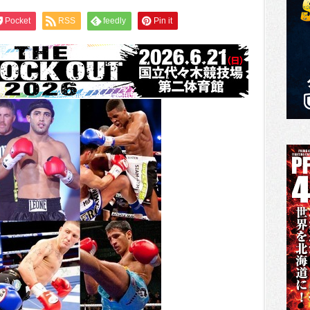
Pocket
RSS
feedly
Pin it