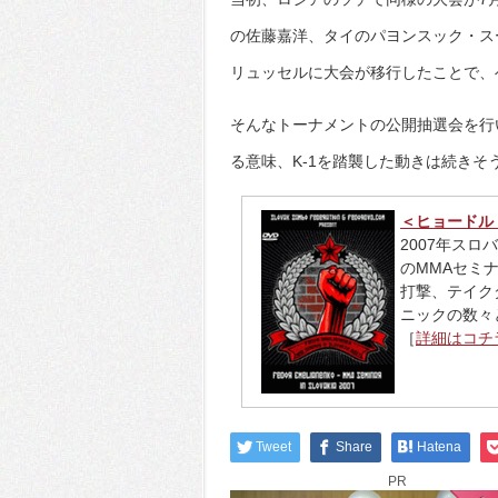
の佐藤嘉洋、タイのパヨンスック・ス
リュッセルに大会が移行したことで、
そんなトーナメントの公開抽選会を行
る意味、K-1を踏襲した動きは続きそ
＜ヒョードル 
2007年ス
のMMAセミナ
打撃、テイク
ニックの数々
［
詳細はコチ
Tweet
Share
Hatena
PR