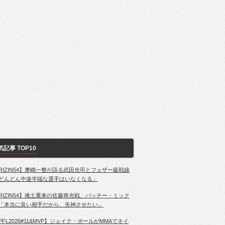
気記事 TOP10
RIZIN54】摩嶋一整が語る武田光司とフェザー級戦線
どんどん中途半端な選手はいなくなる」
RIZIN54】捲土重来の佐藤将光戦、パッチー・ミック
「本当に良い相手だから、失神させたい」
PFL2026#11&MVP】ジェイク・ポールがMMAでネイ