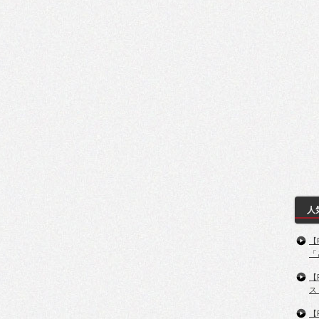
人
【
「
【
ス
【