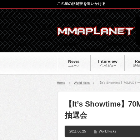
この星の格闘技を追いかける
News
Interview
Re
ニュース
インタビュー
試合
Home
World kicks
【It’s Showtime】70M
【It’s Showtim
抽選会
2011.06.25
World kicks