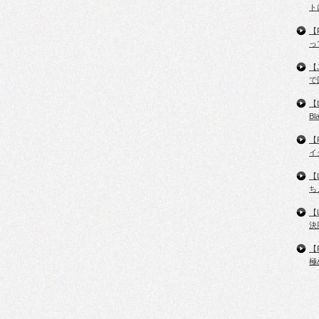
ト
【
っ
【
で
【
B
【
イ
【
ち
【
決
【
極