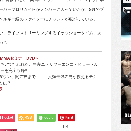
ーパープロサムイらがメンバーに入っていたが、9月のブ
ベルギー縁のファイターにチャンスが広がっている。
い、ライブストリーミングするイッツショータイム、あ
うだ。
MMAセミナーDVD＞
ロバキアで行われた、皇帝エメリヤーエンコ・ヒョードル
ーを完全収録!!
ダウン、関節技まで――、人類最強の男が教えるテク
とは？
ラ
］
Pocket
RSS
feedly
Pin it
PR