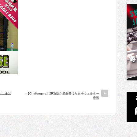
、ラーキン
【Challengers】2R攻防が勝敗分けた女子ウェルター
級戦