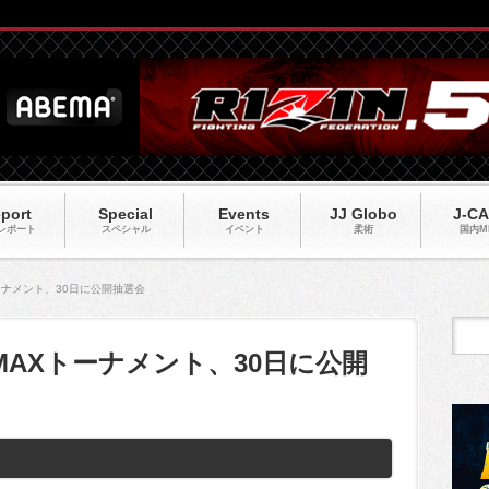
port
Special
Events
JJ Globo
J-C
レポート
スペシャル
イベント
柔術
国内M
AXトーナメント、30日に公開抽選会
e】70MAXトーナメント、30日に公開