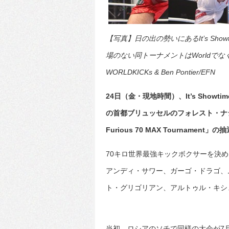
【写真】日の出の勢いにあるIt’s Sh
場のない同トーナメントはWorldでなく
WORLDKICKs & Ben Pontier/EFN
24日（金・現地時間）、It’s Show
の首都ブリュッセルのフォレスト・ナショナルで
Furious 70 MAX Tournam
70キロ世界最強キックボクサーを決
アンディ・サワー、ガーゴ・ドラゴ、
ト・グリゴリアン、アルトゥル・キシ
当初、ロシアのソチで同様の大会が7