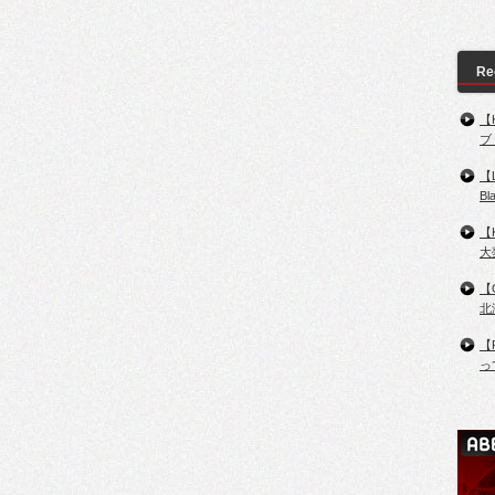
Re
【
ブ
【
B
【
大
【
北
【
っ