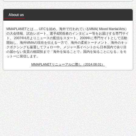
About us
MMAPLANETとは..... UFCを始め、海外で行われているMMA( Mixed Martial Arts）
の大会情報、試合レポート、選手&関係者のインタビュー等をお届けする専門サイ
ト。 2007年6月よりニュースの配信をスタート。2009年に専門サイトとして活動
開始し、海外MMAの現在を伝える一方で、海外の柔術トーナメント、海外のキッ
クボクシングも厳選してフォロー中。メジャー系イベントから日本国内で余り目
の届かない良質の格闘技まで「海外を知ることで、国内を知ることになる」をモ
ットーに発信します。
MMAPLANETリニューアルに際し（2014.08.01）