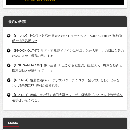
最近の投稿
【LFA242】上久保と対戦が発表されたトイチュベク。Black Combatが契約違
反と法的処置へ?!
【KNOCK OUT67】地元・羽曳野でメインに登場。久井大夢「この日は自分の
ための大会、最高の日にする」
【ONE SAMURAI02】修斗王者=田上こゆると激突、山北渓人「得意な動きと
得意な動きが繋がって――」
【RIZIN54】後藤丈治戦へ。アジスベク・テミロフ「狙っているわけじゃな
い。結果的にKO勝利が生まれる」
【RIZIN54】摩嶋一整が語る武田光司とフェザー級戦線「どんどん中途半端な
選手はいなくなる」
Movie