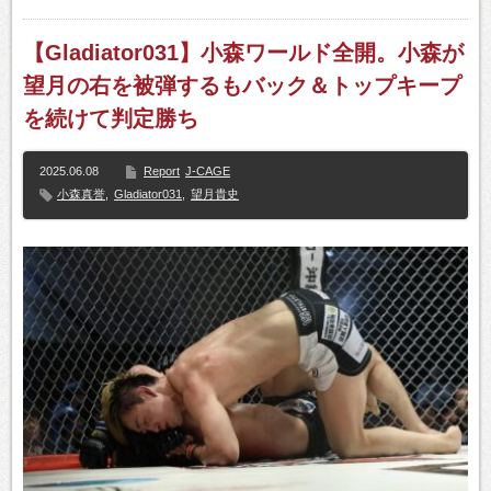
【Gladiator031】小森ワールド全開。小森が
望月の右を被弾するもバック＆トップキープ
を続けて判定勝ち
2025.06.08
Report
J-CAGE
小森真誉
,
Gladiator031
,
望月貴史