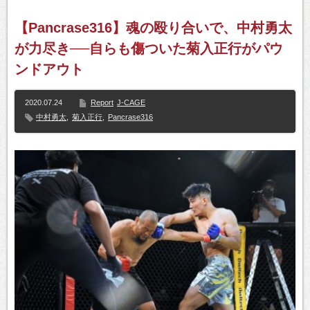
【Pancrase316】魂の殴り合いで、中村勇太
が力尽き──自らも傷ついた菊入正行がパウ
ンドアウト
2020.07.24
Report
J-CAGE
中村勇太
,
菊入正行
,
Pancrase316