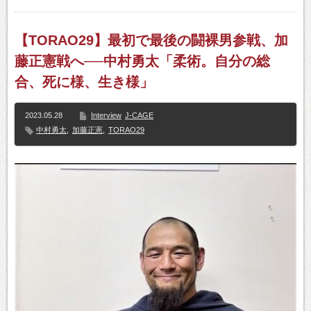
【TORAO29】最初で最後の闘裸男参戦、加
藤正憲戦へ──中村勇太「柔術。自分の総
合、死に様、生き様」
2023.05.28
Interview
J-CAGE
中村勇太
,
加藤正憲
,
TORAO29