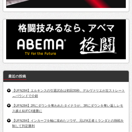
最近の投稿
【UFN284】エルキンスの引退試合は初回35秒、デルヴァリエが左ストレート
→パウンドで介錯
【UFN284】2Rにダウンを奪われたタイナラが、3Rにダウンを奪い返しレモ
ス越え&UFC4連勝に
【UFN284】インカーフを軸に攻めたソウザ、元LFA王者ミランダとの熱戦を
制して判定勝利