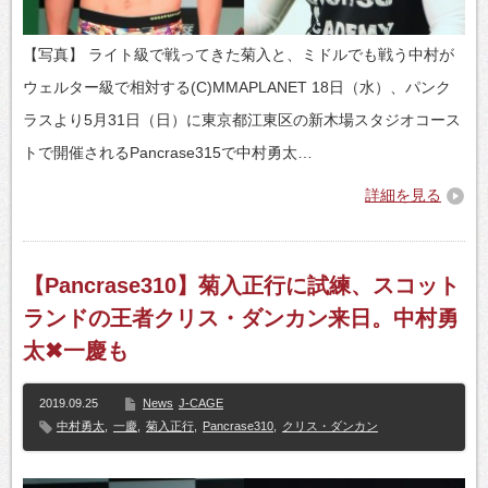
【写真】 ライト級で戦ってきた菊入と、ミドルでも戦う中村が
ウェルター級で相対する(C)MMAPLANET 18日（水）、パンク
ラスより5月31日（日）に東京都江東区の新木場スタジオコース
トで開催されるPancrase315で中村勇太…
詳細を見る
【Pancrase310】菊入正行に試練、スコット
ランドの王者クリス・ダンカン来日。中村勇
太✖一慶も
2019.09.25
News
J-CAGE
中村勇太
,
一慶
,
菊入正行
,
Pancrase310
,
クリス・ダンカン