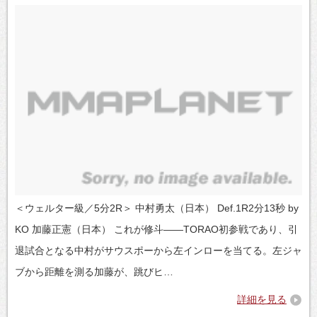
＜ウェルター級／5分2R＞ 中村勇太（日本） Def.1R2分13秒 by
KO 加藤正憲（日本） これが修斗――TORAO初参戦であり、引
退試合となる中村がサウスポーから左インローを当てる。左ジャ
ブから距離を測る加藤が、跳びヒ…
詳細を見る