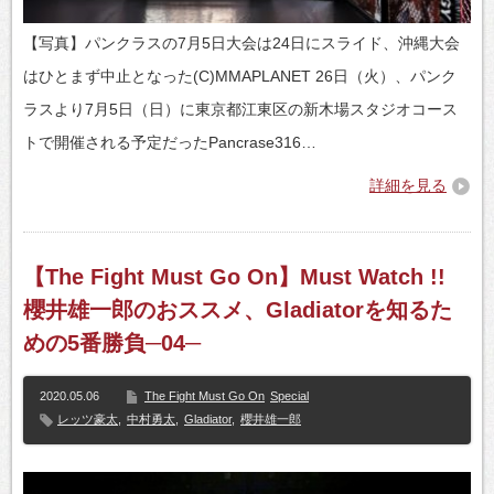
【写真】パンクラスの7月5日大会は24日にスライド、沖縄大会
はひとまず中止となった(C)MMAPLANET 26日（火）、パンク
ラスより7月5日（日）に東京都江東区の新木場スタジオコース
トで開催される予定だったPancrase316…
詳細を見る
【The Fight Must Go On】Must Watch !!
櫻井雄一郎のおススメ、Gladiatorを知るた
めの5番勝負─04─
2020.05.06
The Fight Must Go On
Special
レッツ豪太
,
中村勇太
,
Gladiator
,
櫻井雄一郎