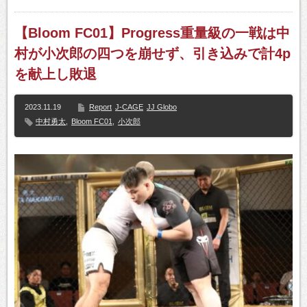
【Bloom FC01】Progress重量級の一戦は中
村が小次郎の四つを崩せず、引き込みで計4p
を献上し敗退
2023.11.19
Report
J-CAGE
JJ Globo
中村勇太
,
Bloom FC01
,
小次郎