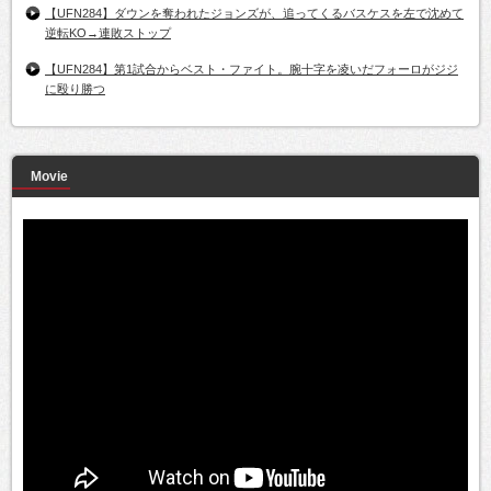
【UFN284】ダウンを奪われたジョンズが、追ってくるバスケスを左で沈めて
逆転KO→連敗ストップ
【UFN284】第1試合からベスト・ファイト。腕十字を凌いだフォーロがジジ
に殴り勝つ
Movie