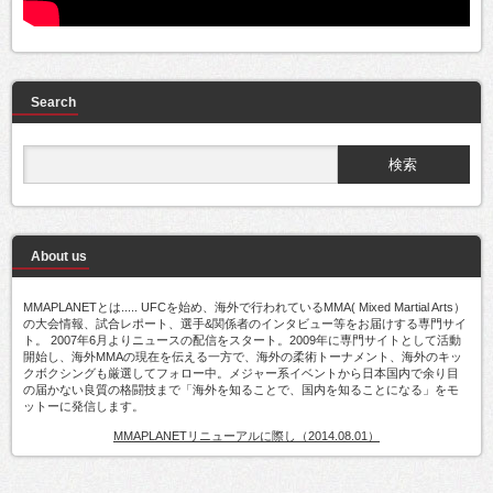
Search
About us
MMAPLANETとは..... UFCを始め、海外で行われているMMA( Mixed Martial Arts）
の大会情報、試合レポート、選手&関係者のインタビュー等をお届けする専門サイ
ト。 2007年6月よりニュースの配信をスタート。2009年に専門サイトとして活動
開始し、海外MMAの現在を伝える一方で、海外の柔術トーナメント、海外のキッ
クボクシングも厳選してフォロー中。メジャー系イベントから日本国内で余り目
の届かない良質の格闘技まで「海外を知ることで、国内を知ることになる」をモ
ットーに発信します。
MMAPLANETリニューアルに際し（2014.08.01）