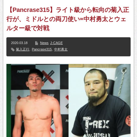
【Pancrase315】ライト級から転向の菊入正
行が、ミドルとの両刀使い=中村勇太とウェ
ルター級で対戦
2020.03.18
News
J-CAGE
菊入正行
,
Pancrase315
,
中村勇太