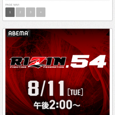
PAGE NAVI
1
2
3
»