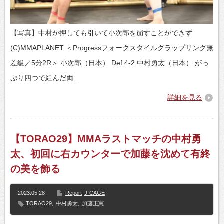
【写真】中村が押しても引いて小次郎を崩すことができず
(C)MMAPLANET ＜Progressフォークスタイルグラップリング無
差級／5分2R＞ 小次郎（日本） Def.4-2 中村勇太（日本） がっ
ぷり四つで組んだ両…
詳細を見る
【TORAO29】MMAラストマッチの中村勇
太、初回に右カウンターで加藤を沈めて有終
の美を飾る
2023.05.28
Report
J-CAGE
TORAO29
,
中村勇太
,
加藤正憲