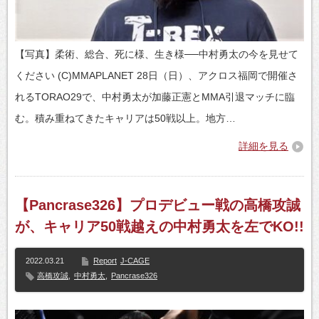
【写真】柔術、総合、死に様、生き様──中村勇太の今を見せて
ください (C)MMAPLANET 28日（日）、アクロス福岡で開催さ
れるTORAO29で、中村勇太が加藤正憲とMMA引退マッチに臨
む。積み重ねてきたキャリアは50戦以上。地方…
詳細を見る
【Pancrase326】プロデビュー戦の高橋攻誠
が、キャリア50戦越えの中村勇太を左でKO!!
2022.03.21
Report
J-CAGE
高橋攻誠
,
中村勇太
,
Pancrase326