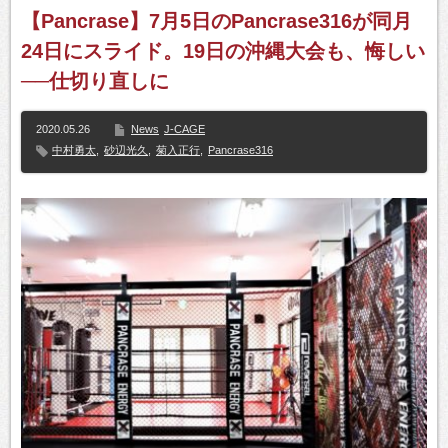
【Pancrase】7月5日のPancrase316が同月
24日にスライド。19日の沖縄大会も、悔しい
──仕切り直しに
2020.05.26
News
J-CAGE
中村勇太
,
砂辺光久
,
菊入正行
,
Pancrase316