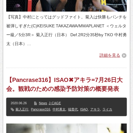
【写真】中村にとってはグッドファイト。菊入は快勝もパンチを
被弾しすぎた(C)KEISUKE TAKAZAWA/MMAPLANET ＜ウェルタ
ー級／5分3R＞ 菊入正行（日本） Def.2R2分35秒by TKO 中村勇
太（日本）…
詳細を見る
【Pancrase316】ISAO✖アキラ=7月26日大
会。観戦のための感染予防対策の概要発表
2020.06.26
News
J-CAGE
菊入正行
,
Pancrase316
,
中村勇太
,
端貴代
,
ISAO
,
アキラ
,
ライカ