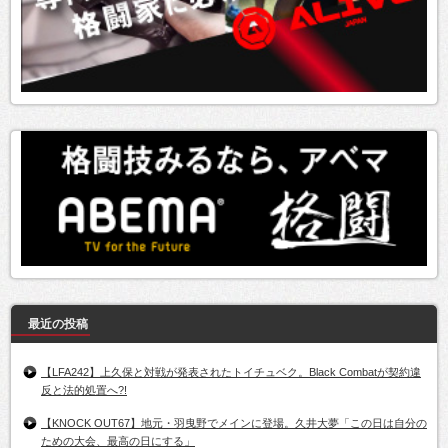
最近の投稿
【LFA242】上久保と対戦が発表されたトイチュベク。Black Combatが契約違
反と法的処置へ?!
【KNOCK OUT67】地元・羽曳野でメインに登場。久井大夢「この日は自分の
ための大会、最高の日にする」