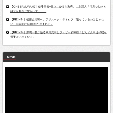
【ONE SAMURAI02】修斗王者=田上こゆると激突、山北渓人「得意な動きと
得意な動きが繋がって――」
【RIZIN54】後藤丈治戦へ。アジスベク・テミロフ「狙っているわけじゃな
い。結果的にKO勝利が生まれる」
【RIZIN54】摩嶋一整が語る武田光司とフェザー級戦線「どんどん中途半端な
選手はいなくなる」
Movie