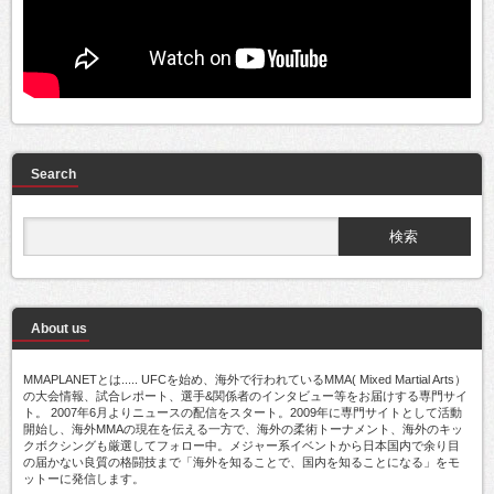
Search
About us
MMAPLANETとは..... UFCを始め、海外で行われているMMA( Mixed Martial Arts）
の大会情報、試合レポート、選手&関係者のインタビュー等をお届けする専門サイ
ト。 2007年6月よりニュースの配信をスタート。2009年に専門サイトとして活動
開始し、海外MMAの現在を伝える一方で、海外の柔術トーナメント、海外のキッ
クボクシングも厳選してフォロー中。メジャー系イベントから日本国内で余り目
の届かない良質の格闘技まで「海外を知ることで、国内を知ることになる」をモ
ットーに発信します。