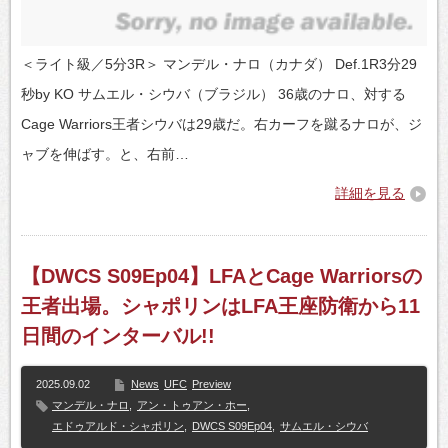
＜ライト級／5分3R＞ マンデル・ナロ（カナダ） Def.1R3分29
秒by KO サムエル・シウバ（ブラジル） 36歳のナロ、対する
Cage Warriors王者シウバは29歳だ。右カーフを蹴るナロが、ジ
ャブを伸ばす。と、右前…
詳細を見る
【DWCS S09Ep04】LFAとCage Warriorsの
王者出場。シャポリンはLFA王座防衛から11
日間のインターバル!!
2025.09.02
News
UFC
Preview
マンデル・ナロ
,
アン・トゥアン・ホー
,
エドゥアルド・シャポリン
,
DWCS S09Ep04
,
サムエル・シウバ