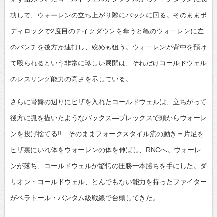
功して、ウォーレンの立ち上がり際にバックに回る。そのままボ
ディロックで2度目のテイクダウンを奪うと亀のウォーレンに左
のパンチを後方か連打し、絞めも狙う。ウォーレンが背中を預け
て殴られるという非常に珍しい展開は、それだけコールドウェル
のレスリング能力の高さを示している。
さらに骨盤の辺りにヒザを入れたコールドウェルは、立ちがって
後方に弧を描いたようなバックス―プレックスで頭からウォーレ
ンを投げ捨てる!! そのままフォークスタイル流の動き＝片足を
ヒザ裏にいれ体をウォーレンの体を伸ばし、RNCへ。ウォーレ
ンが落ち、コールドウェルが驚愕の圧勝一本勝ちを手にした。ダ
リオン・コールドウェル、とんでもない能力を持ったファイター
がベラトール・バンタム級戦線で台頭してきた。