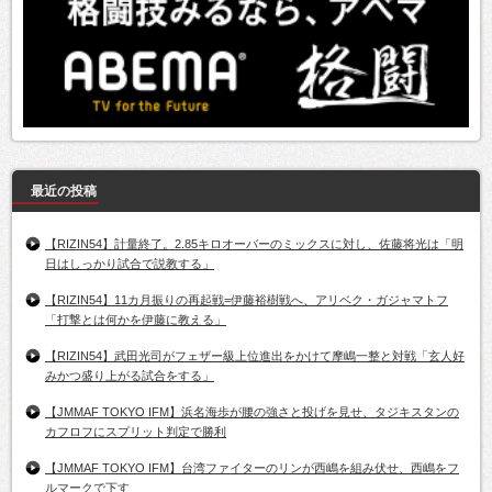
最近の投稿
【RIZIN54】計量終了。2.85キロオーバーのミックスに対し、佐藤将光は「明
日はしっかり試合で説教する」
【RIZIN54】11カ月振りの再起戦=伊藤裕樹戦へ、アリベク・ガジャマトフ
「打撃とは何かを伊藤に教える」
【RIZIN54】武田光司がフェザー級上位進出をかけて摩嶋一整と対戦「玄人好
みかつ盛り上がる試合をする」
【JMMAF TOKYO IFM】浜名海歩が腰の強さと投げを見せ、タジキスタンの
カフロフにスプリット判定で勝利
【JMMAF TOKYO IFM】台湾ファイターのリンが西嶋を組み伏せ、西嶋をフ
ルマークで下す