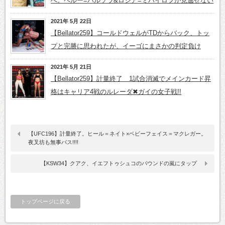
へ。ペルー=バルゾラ&ロシア=ミハイロフが見逃せない
2021年 5月 22日
【Bellator259】コールドウェルがTDからバック、トッ
プと完勝に思われたが、イーゴにまさかの判定負け
2021年 5月 21日
【Bellator259】計量終了 1試合消滅でメインカード昇
格はキャリア4戦のルレーダ✖ガイの女子戦!!
【UFC196】計量終了。ヒール＝ネイト×ベビーフェイス＝マクレガー。
夜叉坊も無事パス!!!!
【KSW34】クアク、イエフトゥシュコのパウンドの嵐にタップ
トップページに戻る