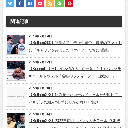
関連記事
2023年 2月 04日
【Bellator290】計量終了 最後の皇帝、最後のファイト
に「キャリアを共にしたファイターたちに感謝」
2022年 2月 02日
【Special】月刊、柏木信吾のこの一番：1月：バルゾラ
✖コールドウェル「逆転のラティーノ!! 自滅の…」
2022年 1月 30日
【Bellator273】組み勝ったコールドウェルだが疲れて、
バルゾラの組み&打撃に心が折れTKO負け
2022年 1月 26日
【Bellator273】2022年初戦、バンタム級ワールドGP後