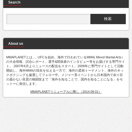
Search
About us
MMAPLANETとは..... UFCを始め、海外で行われているMMA( Mixed Martial Arts）
の大会情報、試合レポート、選手&関係者のインタビュー等をお届けする専門サイ
ト。 2007年6月よりニュースの配信をスタート。2009年に専門サイトとして活動
開始し、海外MMAの現在を伝える一方で、海外の柔術トーナメント、海外のキッ
クボクシングも厳選してフォロー中。メジャー系イベントから日本国内で余り目
の届かない良質の格闘技まで「海外を知ることで、国内を知ることになる」をモ
ットーに発信します。
MMAPLANETリニューアルに際し（2014.08.01）