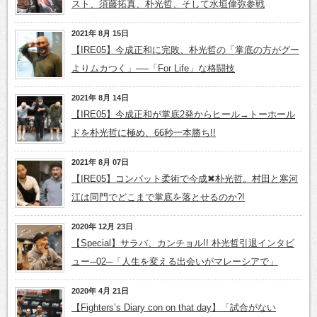
スト、須藤拓真、朴光哲、そして水垣偉弥参戦
2021年 8月 15日
【IRE05】今成正和に完敗、朴光哲の「掌底の方がグー
よりムカつく」──「For Life」な格闘技
2021年 8月 14日
【IRE05】今成正和が掌底2発からヒール→トーホール
ドを朴光哲に極め、66秒一本勝ち!!
2021年 8月 07日
【IRE05】コンバット柔術で今成✖朴光哲。村田と寒河
江は同門でどこまで掌底を落とせるのか?!
2020年 12月 23日
【Special】サラバ、カンチョル!! 朴光哲引退インタビ
ュー─02─「人生を変える出会いがマレーシアで」
2020年 4月 21日
【Fighters’s Diary con on that day】「試合がない