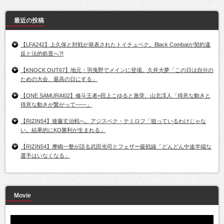
最近の投稿
【LFA242】上久保と対戦が発表されたトイチュベク。Black Combatが契約違
反と法的処置へ?!
【KNOCK OUT67】地元・羽曳野でメインに登場。久井大夢「この日は自分の
ための大会、最高の日にする」
【ONE SAMURAI02】修斗王者=田上こゆると激突、山北渓人「得意な動きと
得意な動きが繋がって――」
【RIZIN54】後藤丈治戦へ。アジスベク・テミロフ「狙っているわけじゃな
い。結果的にKO勝利が生まれる」
【RIZIN54】摩嶋一整が語る武田光司とフェザー級戦線「どんどん中途半端な
選手はいなくなる」
Movie