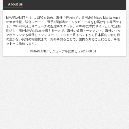
About us
MMAPLANETとは..... UFCを始め、海外で行われているMMA( Mixed Martial Arts）
の大会情報、試合レポート、選手&関係者のインタビュー等をお届けする専門サイ
ト。 2007年6月よりニュースの配信をスタート。2009年に専門サイトとして活動
開始し、海外MMAの現在を伝える一方で、海外の柔術トーナメント、海外のキッ
クボクシングも厳選してフォロー中。メジャー系イベントから日本国内で余り目
の届かない良質の格闘技まで「海外を知ることで、国内を知ることになる」をモ
ットーに発信します。
MMAPLANETリニューアルに際し（2014.08.01）