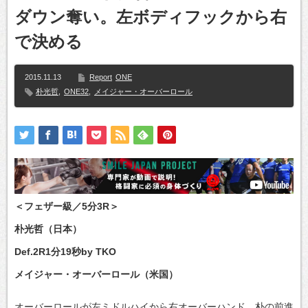
ダウン奪い。左ボディフックから右
で決める
2015.11.13
Report
ONE
朴光哲
,
ONE32
,
メイジャー・オーバーロール
＜フェザー級／5分3R＞
朴光哲（日本）
Def.2R1分19秒by TKO
メイジャー・オーバーロール（米国）
オーバーロールが左ミドルハイから右オーバーハンド、朴の前進