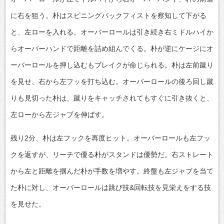
に右を狙う。朴はスピニングバックフィストを察知して下がる
と、左ローを入れる。オーバーロールは引き続き右ミドルハイか
らオーバーハンドで距離を詰め組んでくる。朴が逆にケージにオ
ーバーロールを押し込むもブレイクが命じられる。朴は左前蹴り
を見せ、右から左フッを打ち込む。オーバーロールの後ろ回し蹴
りも見切った朴は、蹴りをキャッチされてもすぐに引き抜くと、
左ローから左ジャブを伸ばす。
残り2分、朴は左フックを再度ヒット。オーバーロールも左フッ
クを返すが、リーチで優る朴がスタンドは優勢だ。右ストレート
から左と距離を掴んだ朴が手数を増やす。終盤も左ジャブを当て
た朴に対し、オーバーロールは跳び技&回転技を見栄えをする技
を見せた。