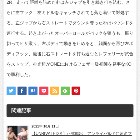
2R、走って距離を詰めた朴は左ジャブを引き続き打ち込む。さ
らに左フック、左ミドルをキャッチされても落ち着いて対処す
る。左ジャブから右ストレートでダウンを奪った朴はパウンドを
連打する。起き上がったオーバーロールがバックを狙うも、振り
切ってヒザ蹴り。左ボディで動きを止めると、顔面から再び左ボ
ディフック、最後に右ストレートを打ち込むとレフェリーが試合
をストップ。朴光哲がONEにおけるフェザー級初陣を見事なKO
で勝利した。
関連記事
2021年 10月 11日
【UNRIVALED01】正式船出、アンライバルドに河名マ