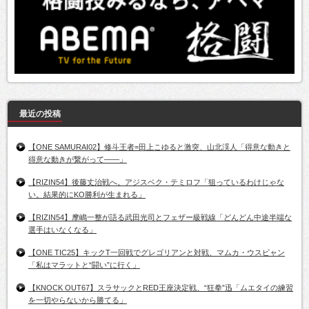
最近の投稿
【ONE SAMURAI02】修斗王者=田上こゆると激突、山北渓人「得意な動きと
得意な動きが繋がって――」
【RIZIN54】後藤丈治戦へ。アジスベク・テミロフ「狙っているわけじゃな
い。結果的にKO勝利が生まれる」
【RIZIN54】摩嶋一整が語る武田光司とフェザー級戦線「どんどん中途半端な
選手はいなくなる」
【ONE TIC25】キックT一回戦でグレゴリアンと対戦、マムカ・ウスビャン
「私はマラットと“闘い”に行く」
【KNOCK OUT67】スラサックとRED王座決定戦、“狂拳”迅「ムエタイの練習
を一切やらないから勝てる」