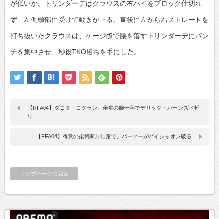
が低いか。トリンダーデはクラウスの右ハイをブロック仕切れ
ず、左側頭部に受けて動きが止る。直後に左から右ストレートを
打ち抜いたクラウスは、ケージ際で腰を落すトリンダーデにパン
チを集中させ、秒殺TKO勝ちを手にした。
【RFA04】ダコタ・コクラン、余裕の腕十字でデリック・バーンズド斬
り
【RFA04】得意の柔術家封じ策で、パーマーがパイシャオン破る
トップページに戻る