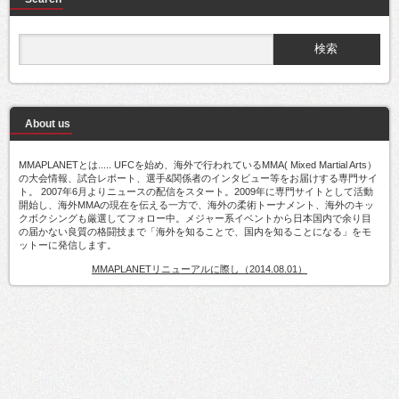
About us
MMAPLANETとは..... UFCを始め、海外で行われているMMA( Mixed Martial Arts）
の大会情報、試合レポート、選手&関係者のインタビュー等をお届けする専門サイ
ト。 2007年6月よりニュースの配信をスタート。2009年に専門サイトとして活動
開始し、海外MMAの現在を伝える一方で、海外の柔術トーナメント、海外のキッ
クボクシングも厳選してフォロー中。メジャー系イベントから日本国内で余り目
の届かない良質の格闘技まで「海外を知ることで、国内を知ることになる」をモ
ットーに発信します。
MMAPLANETリニューアルに際し（2014.08.01）