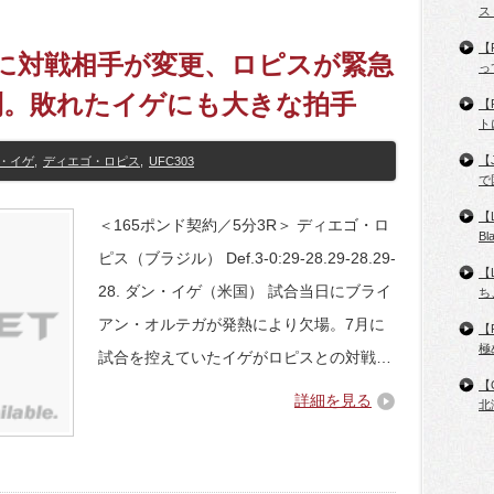
ス
【
当日に対戦相手が変更、ロピスが緊急
っ
利。敗れたイゲにも大きな拍手
【
ト
【
・イゲ
,
ディエゴ・ロピス
,
UFC303
で
【
＜165ポンド契約／5分3R＞ ディエゴ・ロ
B
ピス（ブラジル） Def.3-0:29-28.29-28.29-
【
28. ダン・イゲ（米国） 試合当日にブライ
ち
アン・オルテガが発熱により欠場。7月に
【
極
試合を控えていたイゲがロピスとの対戦…
【
詳細を見る
北