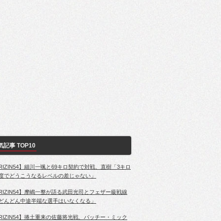
気記事 TOP10
RIZIN54】細川一颯と69キロ契約で対戦、直樹「3キロ
度でどうこうなるレベルの差じゃない」
RIZIN54】摩嶋一整が語る武田光司とフェザー級戦線
どんどん中途半端な選手はいなくなる」
RIZIN54】捲土重来の佐藤将光戦、パッチー・ミック