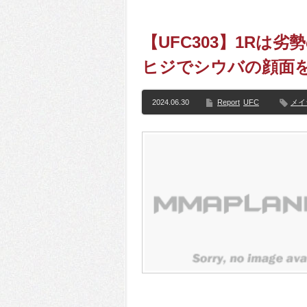
【UFC303】1Rは
ヒジでシウバの顔面
2024.06.30
Report
UFC
メイ