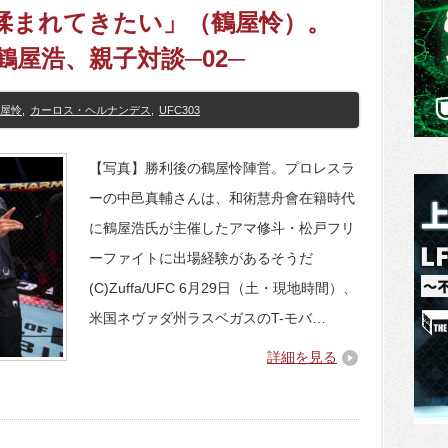
Tで揉まれてきたい」（鶴屋怜）。
鶴屋浩、親子対談─02─
屋怜
,
カーロス・ヘルナンデス
,
UFC303
【写真】勝利後の鶴屋怜陣営。プロレスラ
ーの中邑真輔さんは、和術慧舟會在籍時代
に鶴屋浩氏が主催したアマ修斗・松戸フリ
ーファイトに出場経験があるそうだ
(C)Zuffa/UFC 6月29日（土・現地時間）、
米国ネヴァダ州ラスベガスのT-モバ…
詳細を見る