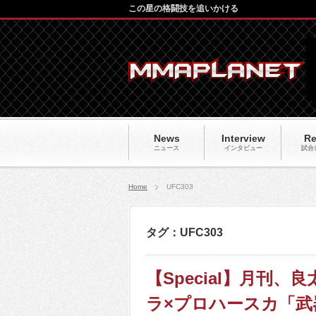
この星の格闘技を追いかける
News
Interview
Re
ニュース
インタビュー
試合
Home
UFC303
タグ：UFC303
【Special】月刊
ラ×プロハースカ「武