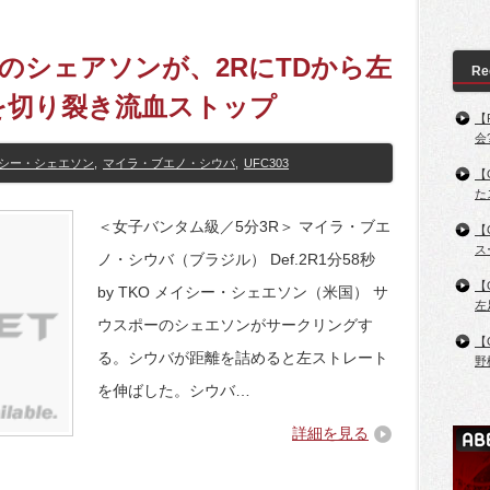
劣勢のシェアソンが、2RにTDから左
Re
を切り裂き流血ストップ
【
会
シー・シェエソン
,
マイラ・ブエノ・シウバ
,
UFC303
【
た
＜女子バンタム級／5分3R＞ マイラ・ブエ
【
ス
ノ・シウバ（ブラジル） Def.2R1分58秒
【
by TKO メイシー・シェエソン（米国） サ
左
ウスポーのシェエソンがサークリングす
【
る。シウバが距離を詰めると左ストレート
野
を伸ばした。シウバ…
詳細を見る