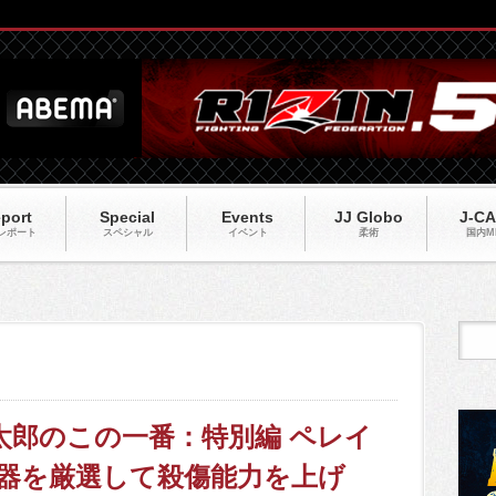
port
Special
Events
JJ Globo
J-C
レポート
スペシャル
イベント
柔術
国内M
、良太郎のこの一番：特別編 ペレイ
器を厳選して殺傷能力を上げ