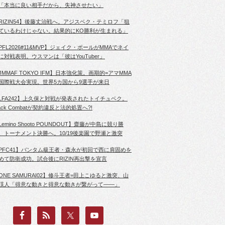
「本当に良い相手だから、失神させたい」
RIZIN54】後藤丈治戦へ。アジスベク・テミロフ「狙
ているわけじゃない。結果的にKO勝利が生まれる」
PFL2026#11&MVP】ジェイク・ポールがMMAでネイ
に対戦表明。ウスマンは「彼はYouTuber」
JMMAF TOKYO IFM】日本強化策。画期的=アマMMA
国際戦大会実現。世界5カ国から9選手が来日
LFA242】上久保と対戦が発表されたトイチュベク。
lack Combatが契約違反と法的処置へ?!
Lemino Shooto POUNDOUT】齋藤が中島に競り勝
、トーナメント決勝へ。10/19後楽園で野瀬と激突
PFC41】バンタム級王者・森永が初回で西に肩固めを
めて防衛成功。試合後にRIZIN再出撃を宣言
ONE SAMURAI02】修斗王者=田上こゆると激突、山
渓人「得意な動きと得意な動きが繋がって――」