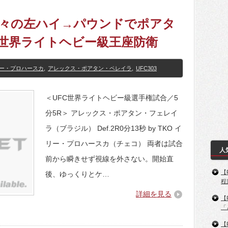
始早々の左ハイ→パウンドでポアタ
世界ライトヘビー級王座防衛
ー・プロハースカ
,
アレックス・ポアタン・ペレイラ
,
UFC303
＜UFC世界ライトヘビー級選手権試合／5
分5R＞ アレックス・ポアタン・フェレイ
ラ（ブラジル） Def.2R0分13秒 by TKO イ
リー・プロハースカ（チェコ） 両者は試合
人
前から瞬きせず視線を外さない。開始直
【
後、ゆっくりとケ…
程
詳細を見る
【
「
【