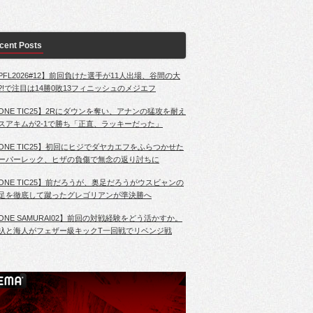
cent Posts
PFL2026#12】前回負けた選手が11人出場、谷間の大
?!で注目は14勝0敗13フィニッシュのメジエフ
ONE TIC25】2Rにダウンを奪い、アナンの猛攻を耐え
スアキムが2-1で勝ち「正直、ラッキーだった」
ONE TIC25】初回にヒジでダヤカエフをふらつかせた
ーパーレック、ヒザの負傷で無念の返り討ちに
ONE TIC25】前だろうが、奥足だろうがウスビャンの
足を徹底して蹴ったグレゴリアンが準決勝へ
ONE SAMURAI02】前回の対戦経験をどう活かすか。
杁と海人がフェザー級キックT一回戦でリベンジ戦