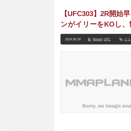
【UFC303】2R開
ンがイリーをKOし、
2024.06.30
Report
UFC
イリ