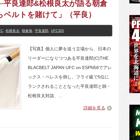
3─平良達郎&松根良太が語る朝倉
らベルトを賭けて」（平良）
FC
,
松根良太
,
朝倉海
,
平良達郎
,
UFC303
【写真】個人に夢を追う立場から、日本の
リーダーになりつつある平良達郎(C)THE
BLACBELT JAPAN UFC on ESPN58でアレ
ックス・ペレスを倒し、フライ級で5位に
ランクされることとなった平良達郎と師・
松根良太対談、…
詳細を見る