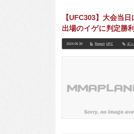
【UFC303】大会
出場のイゲに判定勝
2024.06.30
Report
UFC
ダン