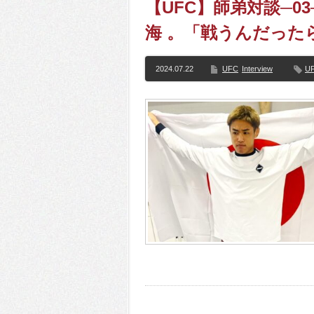
【UFC】師弟対談─0
海 。「戦うんだった
2024.07.22
UFC
Interview
U