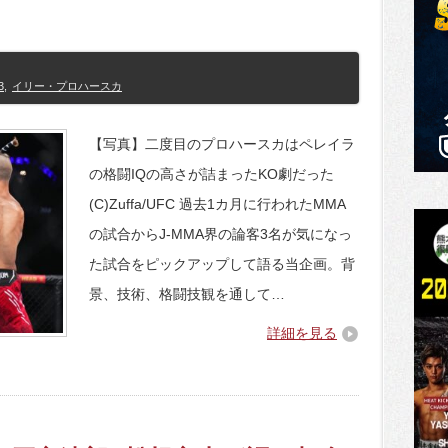
3
,
イリー・プロハースカ
【写真】二度目のプロハースカはペレイラ
の格闘IQの高さが詰まったKO劇だった
(C)Zuffa/UFC 過去1カ月に行われたMMA
の試合からJ-MMA界の論客3名が気になっ
た試合をピックアップして語る当企画。背
景、技術、格闘技観を通して…
詳細を見る