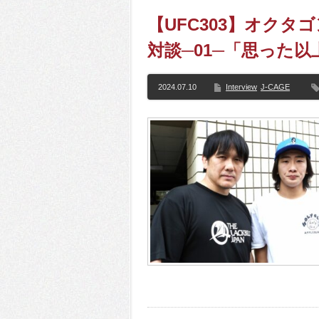
【UFC303】オクタ
対談─01─「思った
2024.07.10
Interview
J-CAGE