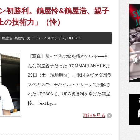
ゴン初勝利。鶴屋怜&鶴屋浩、親子
以上の技術力」（怜）
鶴屋浩
,
鶴屋怜
,
カーロス・ヘルナンデス
,
UFC303
【写真】勝って兜の緒を締めている──そ
んな鶴屋親子だった (C)MMAPLANET 6月
29日（土・現地時間）、米国ネヴァダ州ラ
スベガスのT-モバイル・アリーナで開催さ
れたUFC303で、UFC初勝利を挙げた鶴屋
怜。 Text by…
詳細を見る