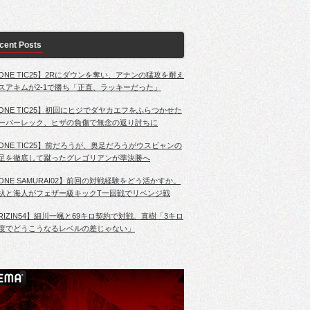
cent Posts
ONE TIC25】2Rにダウンを奪い、アナンの猛攻を耐え
スアキムが2-1で勝ち「正直、ラッキーだった」
ONE TIC25】初回にヒジでダヤカエフをふらつかせた
ーパーレック、ヒザの負傷で無念の返り討ちに
ONE TIC25】前だろうが、奥足だろうがウスビャンの
足を徹底して蹴ったグレゴリアンが準決勝へ
ONE SAMURAI02】前回の対戦経験をどう活かすか。
杁と海人がフェザー級キックT一回戦でリベンジ戦
RIZIN54】細川一颯と69キロ契約で対戦、直樹「3キロ
度でどうこうなるレベルの差じゃない」