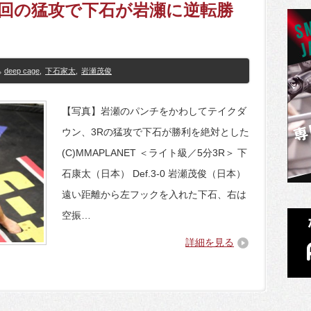
最終回の猛攻で下石が岩瀬に逆転勝
deep cage
,
下石家太
,
岩瀬茂俊
【写真】岩瀬のパンチをかわしてテイクダ
ウン、3Rの猛攻で下石が勝利を絶対とした
(C)MMAPLANET ＜ライト級／5分3R＞ 下
石康太（日本） Def.3-0 岩瀬茂俊（日本）
遠い距離から左フックを入れた下石、右は
空振…
詳細を見る