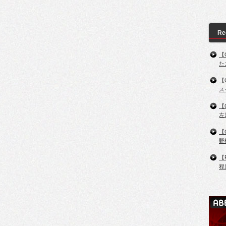
Re
【
た
【
ス
【
左
【
野
【
程