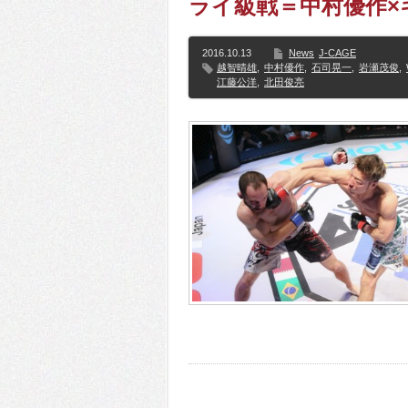
ライ級戦＝中村優作×
2016.10.13
News
J-CAGE
越智晴雄
,
中村優作
,
石司晃一
,
岩瀬茂俊
,
江藤公洋
,
北田俊亮