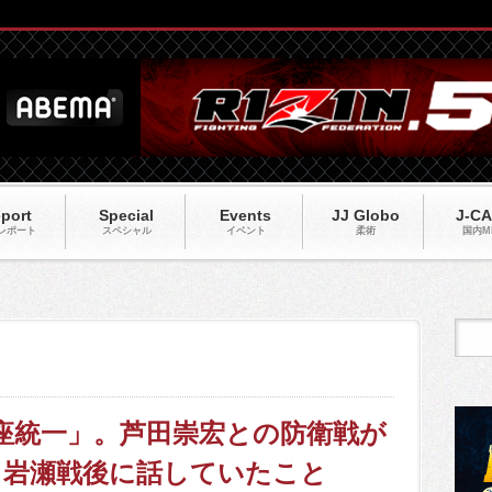
port
Special
Events
JJ Globo
J-C
レポート
スペシャル
イベント
柔術
国内M
「王座統一」。芦田崇宏との防衛戦が
、岩瀬戦後に話していたこと