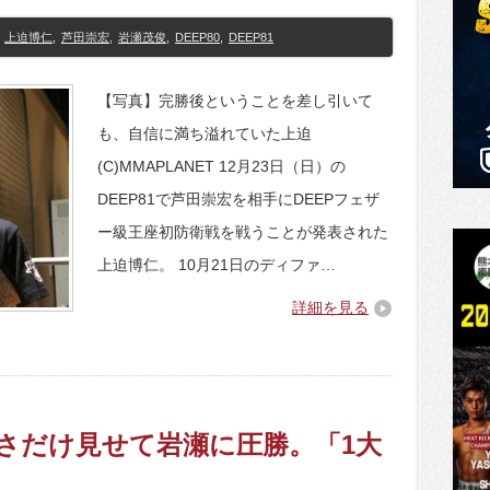
上迫博仁
,
芦田崇宏
,
岩瀬茂俊
,
DEEP80
,
DEEP81
【写真】完勝後ということを差し引いて
も、自信に満ち溢れていた上迫
(C)MMAPLANET 12月23日（日）の
DEEP81で芦田崇宏を相手にDEEPフェザ
ー級王座初防衛戦を戦うことが発表された
上迫博仁。 10月21日のディファ…
詳細を見る
強さだけ見せて岩瀬に圧勝。「1大
」