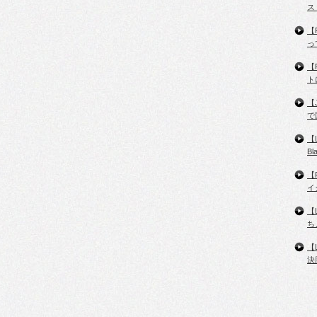
ス
【
っ
【
ト
【
で
【
B
【
イ
【
ち
【
決