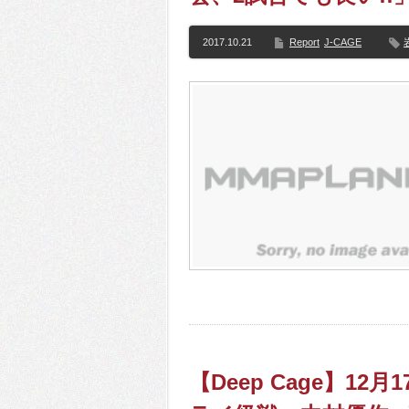
2017.10.21
Report
J-CAGE
【Deep Cage】12月