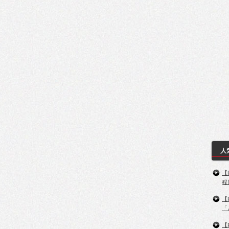
人
【
程
【
「
【