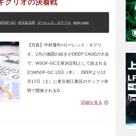
ギグリオの決着戦
WSOF-GC
,
村元友太郎
,
ローレンス・ギグリオ
,
deep cage
,
【写真】中村優作×ローレンス・ギグリ
オ。2月の激闘の続きがDEEP CAGEの大会
で、WSOF-GC王座決定戦として組まれる
(C)WSOF-GC 13日（木）、DEEPより12
月17日（土）に東京都江東区のディファ有
明で開催されるD…
詳細を見る