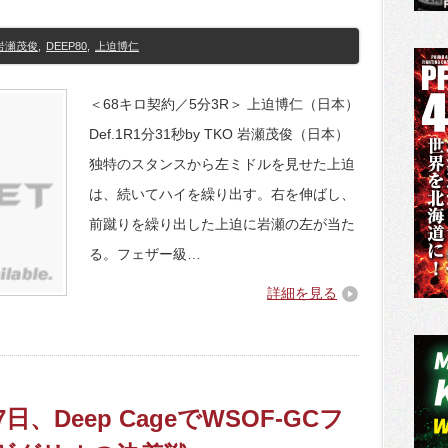
岩瀬茂俊
,
DEEP80
,
上迫博仁
＜68キロ契約／5分3R＞ 上迫博仁（日本）
Def.1R1分31秒by TKO 岩瀬茂俊（日本）
独特のスタンスから左ミドルを見せた上迫
は、続いてハイを繰り出す。右を伸ばし、
前蹴りを繰り出した上迫に岩瀬の左が当た
る。フェザー級…
詳細を見る
17日、Deep CageでWSOF-GCフ