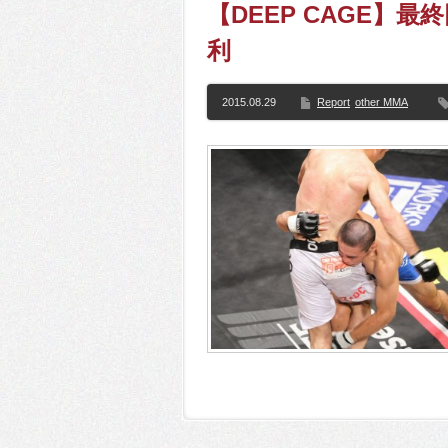
【DEEP CAGE】
利
2015.08.29
Report
other MMA