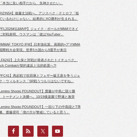
「本当に良い相手だから、失神させたい」
RIZIN54】後藤丈治戦へ。アジスベク・テミロフ「狙
ているわけじゃない。結果的にKO勝利が生まれる」
PFL2026#11&MVP】ジェイク・ポールがMMAでネイ
に対戦表明。ウスマンは「彼はYouTuber」
JMMAF TOKYO IFM】日本強化策。画期的=アマMMA
国際戦大会実現。世界5カ国から9選手が来日
LFA242】上久保と対戦が発表されたトイチュベク。
lack Combatが契約違反と法的処置へ?!
PFC41】再起戦で吹田琢とフェザー級王座を争うジェ
ク・ウィルキンス「5R戦うつもりはないですね」
Lemino Shooto POUNDOUT】齋藤が中島に競り勝
、トーナメント決勝へ。10/19後楽園で野瀬と激突
Lemino Shooto POUNDOUT】一回り下の中島陸とT準
勝。齋藤奨司「僕の方が警戒していると思う」