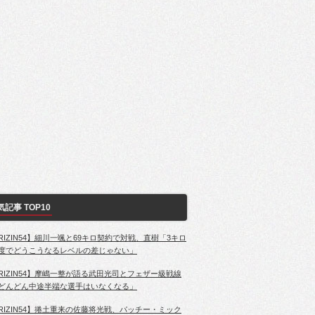
気記事 TOP10
RIZIN54】細川一颯と69キロ契約で対戦、直樹「3キロ
度でどうこうなるレベルの差じゃない」
RIZIN54】摩嶋一整が語る武田光司とフェザー級戦線
どんどん中途半端な選手はいなくなる」
RIZIN54】捲土重来の佐藤将光戦、パッチー・ミック