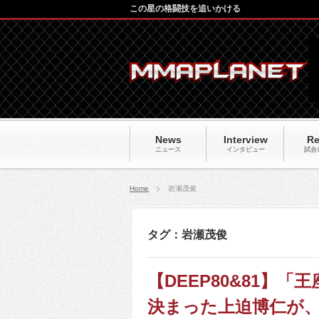
この星の格闘技を追いかける
News
Interview
Re
ニュース
インタビュー
試合
Home
岩瀬茂俊
タグ：岩瀬茂俊
【DEEP80&81】
決まった上迫博仁が