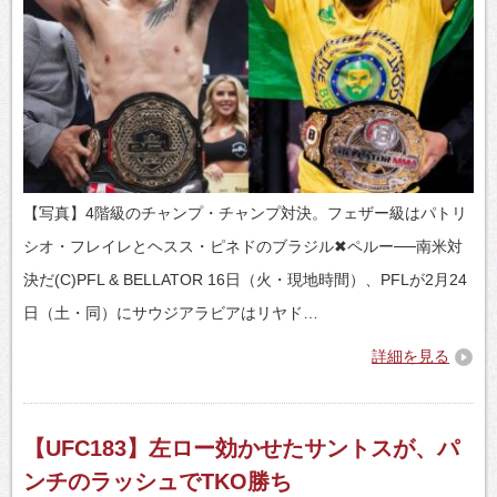
【写真】4階級のチャンプ・チャンプ対決。フェザー級はパトリ
シオ・フレイレとヘスス・ピネドのブラジル✖ペルー──南米対
決だ(C)PFL & BELLATOR 16日（火・現地時間）、PFLが2月24
日（土・同）にサウジアラビアはリヤド…
詳細を見る
【UFC183】左ロー効かせたサントスが、パ
ンチのラッシュでTKO勝ち