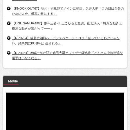
【KNOCK OUT67】地元・羽曳野でメインに登場。久井大夢「この日は自分の
ための大会、最高の日にする」
【ONE SAMURAI02】修斗王者=田上こゆると激突、山北渓人「得意な動きと
得意な動きが繋がって――」
【RIZIN54】後藤丈治戦へ。アジスベク・テミロフ「狙っているわけじゃな
い。結果的にKO勝利が生まれる」
【RIZIN54】摩嶋一整が語る武田光司とフェザー級戦線「どんどん中途半端な
選手はいなくなる」
Movie