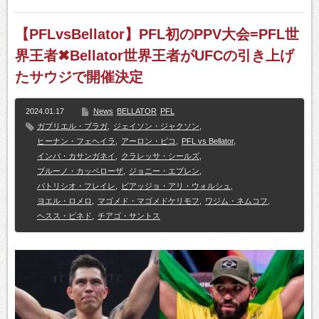
【PFLvsBellator】PFL初のPPV大会=PFL世
界王者✖Bellator世界王者がUFCの引き上げ
たサウジで開催決定
2024.01.17
News
BELLATOR
PFL
ガブリエル・ブラガ
,
ジェイソン・ジャクソン
,
ヒーナン・フェヘイラ
,
アーロン・ピコ
,
PFL vs Bellator
,
インパ・カサンガネイ
,
クラレッサ・シールズ
,
ブルーノ・カッペローザ
,
ジョニー・エブレン
,
パトリシオ・フレイレ
,
ビアッジョ・アリ・ウォルシュ
,
ヨエル・ロメロ
,
マゴメド・マゴメドケリモフ
,
ワジム・ネムコフ
,
ヘスス・ピネド
,
チアゴ・サントス