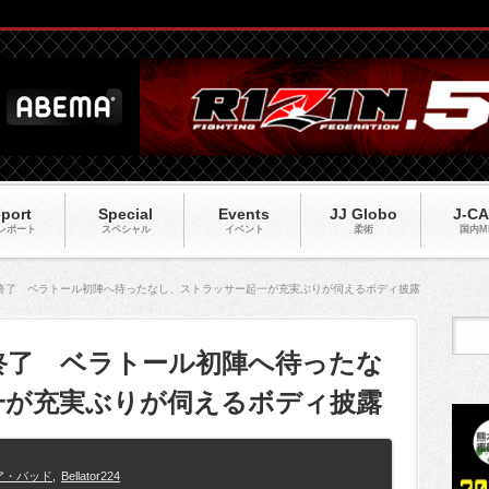
port
Special
Events
JJ Globo
J-C
レポート
スペシャル
イベント
柔術
国内M
24】計量終了 ベラトール初陣へ待ったなし、ストラッサー起一が充実ぶりが伺えるボディ披露
】計量終了 ベラトール初陣へ待ったな
一が充実ぶりが伺えるボディ披露
ア・バッド
,
Bellator224