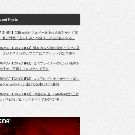
cent Posts
RIZIN54】武田光司がフェザー級上位進出をかけて摩
一整と対戦「玄人好みかつ盛り上がる試合をする」
JMMAF TOKYO IFM】浜名海歩が腰の強さと投げを見
、タジキスタンのカフロフにスプリット判定で勝利
JMMAF TOKYO IFM】台湾ファイターのリンが西嶋を
み伏せ、西嶋をフルマークで下す
JMMAF TOKYO IFM】ロシアのビリナイがサイドポジ
ョンからのパンチ連打で松本にTKO勝利
JMMAF TOKYO IFM】18歳の向山、GAMMA欧州王者
ンガナに投げ&バックテイクで3-0判定勝ち