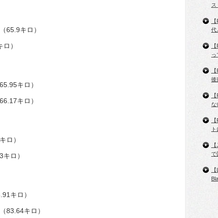
ス
【
（65.9キロ）
代
3キロ）
【
っ
【
後
65.95キロ）
【
66.17キロ）
な
【
ト
9キロ）
【
で
13キロ）
【
B
.91キロ）
（83.64キロ）