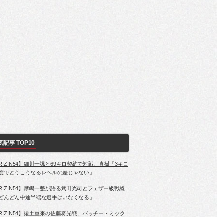
気記事 TOP10
RIZIN54】細川一颯と69キロ契約で対戦、直樹「3キロ
度でどうこうなるレベルの差じゃない」
RIZIN54】摩嶋一整が語る武田光司とフェザー級戦線
どんどん中途半端な選手はいなくなる」
RIZIN54】捲土重来の佐藤将光戦、パッチー・ミック