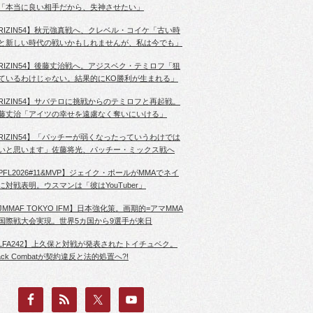
「本当に良い相手だから、失神させたい」
RIZIN54】秋元強真戦へ、クレベル・コイケ「古い時
と新しい時代の戦いかもしれませんが、私は今でも」
RIZIN54】後藤丈治戦へ。アジスベク・テミロフ「狙
ているわけじゃない。結果的にKO勝利が生まれる」
RIZIN54】サバテロに挑戦からのテミロフと再起戦。
藤丈治「アイツの幸せを遠慮なく奪いにいける」
RIZIN54】「パッチーが弱くなったっていうわけでは
いと思います」佐藤将光、パッチー・ミックス戦へ
PFL2026#11&MVP】ジェイク・ポールがMMAでネイ
に対戦表明。ウスマンは「彼はYouTuber」
JMMAF TOKYO IFM】日本強化策。画期的=アマMMA
国際戦大会実現。世界5カ国から9選手が来日
LFA242】上久保と対戦が発表されたトイチュベク。
lack Combatが契約違反と法的処置へ?!