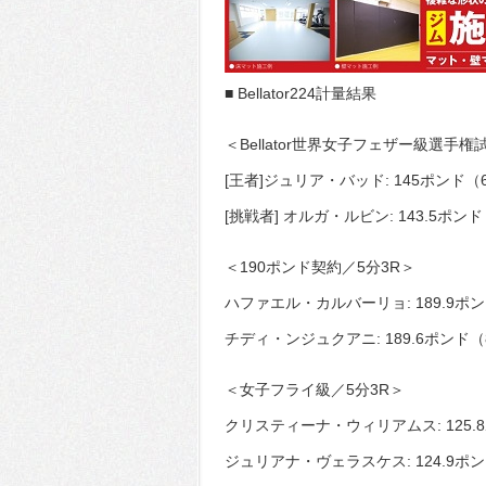
■ Bellator224計量結果
＜Bellator世界女子フェザー級選手権
[王者]ジュリア・バッド: 145ポンド（6
[挑戦者] オルガ・ルビン: 143.5ポンド
＜190ポンド契約／5分3R＞
ハファエル・カルバーリョ: 189.9ポン
チディ・ンジュクアニ: 189.6ポンド（
＜女子フライ級／5分3R＞
クリスティーナ・ウィリアムス: 125.8
ジュリアナ・ヴェラスケス: 124.9ポン