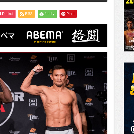
Pocket
RSS
feedly
Pin it