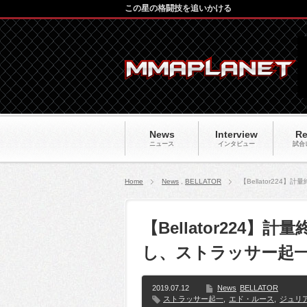
この星の格闘技を追いかける
News
Interview
Re
ニュース
インタビュー
試合
Home
News
,
BELLATOR
【Bellator2
【Bellator224
し、ストラッサー起
2019.07.12
News
BELLATOR
ストラッサー起一
,
エド・ルース
,
ジュリ