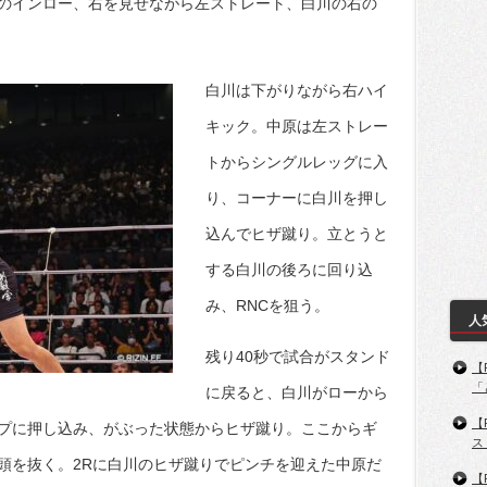
のインロー、右を見せながら左ストレート、白川の右の
白川は下がりながら右ハイ
キック。中原は左ストレー
トからシングルレッグに入
り、コーナーに白川を押し
込んでヒザ蹴り。立とうと
する白川の後ろに回り込
み、RNCを狙う。
人
残り40秒で試合がスタンド
【
「
に戻ると、白川がローから
【
プに押し込み、がぶった状態からヒザ蹴り。ここからギ
ス
頭を抜く。2Rに白川のヒザ蹴りでピンチを迎えた中原だ
【