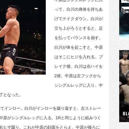
って、白川の身体を持ちあ
げてテイクダウン。白川が
立ち上がろうとすると、足
を払ってバランスを崩す。
白川が体を起こすと、中原
はそこにヒジを入れる。ブ
レイク後、白川は右ハイを
2発。中原は左フックから
シングルレッグに入り、中
了となった。
れてインロー。白川がインローを蹴り返すと、左ストレー
中原がシングルレッグに入る。1Rと同じように組みつく
右ヒザ蹴り。これが中原の顔面をとらえ、中原が後ろに