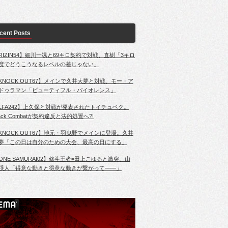
cent Posts
RIZIN54】細川一颯と69キロ契約で対戦、直樹「3キロ
度でどうこうなるレベルの差じゃない」
KNOCK OUT67】メインで久井大夢と対戦、モー・ア
ドゥラマン「ビューティフル・バイオレンス」
LFA242】上久保と対戦が発表されたトイチュベク。
lack Combatが契約違反と法的処置へ?!
KNOCK OUT67】地元・羽曳野でメインに登場。久井
夢「この日は自分のための大会、最高の日にする」
ONE SAMURAI02】修斗王者=田上こゆると激突、山
渓人「得意な動きと得意な動きが繋がって――」