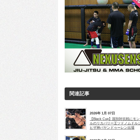
関連記事
2026年 1月 07日
【Black Cup】国別対抗戦にモ
ルのリカバリー王ソドノムドル
ヒザ神バヤンドゥーレン出場