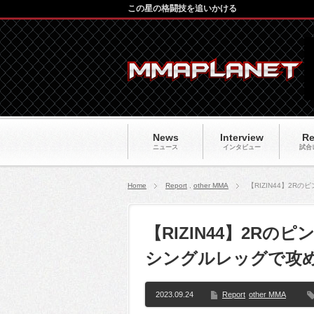
この星の格闘技を追いかける
News
Interview
Re
ニュース
インタビュー
試合
Home
Report
,
other MMA
【RIZIN44】2
【RIZIN44】2R
シングルレッグで攻
2023.09.24
Report
other MMA