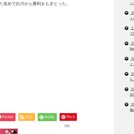
た攻めで白川から勝利をもぎとった。
っ
【
ト
【
で
【
B
【
イ
【
ち
【
決
【
極
Pocket
RSS
feedly
Pin it
PR