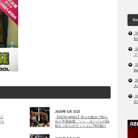
Re
【
程
【
ブ
【
B
【
大
【
北
2025年 5月 31日
ンゴ
【RIZIN WS01】自らの組みで削ら
ジと
れた中原由貴。ソン・ヨンジェの回
転ヒジからのラッシュにTKO負け