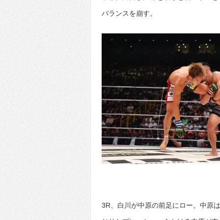
バランスを崩す。
3R、白川が中原の前足にロー。中原