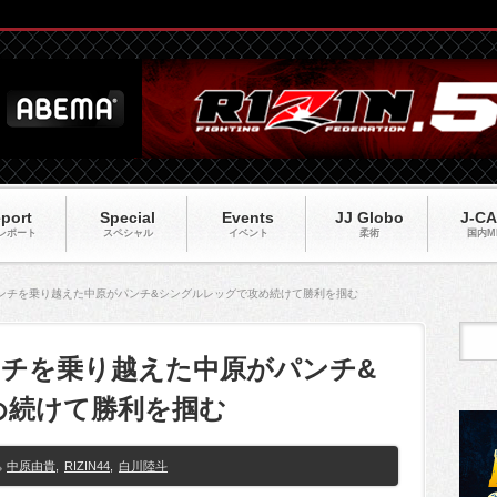
port
Special
Events
JJ Globo
J-C
レポート
スペシャル
イベント
柔術
国内M
Rのピンチを乗り越えた中原がパンチ&シングルレッグで攻め続けて勝利を掴む
のピンチを乗り越えた中原がパンチ&
め続けて勝利を掴む
中原由貴
,
RIZIN44
,
白川陸斗