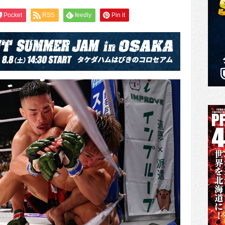
Pocket
RSS
feedly
Pin it