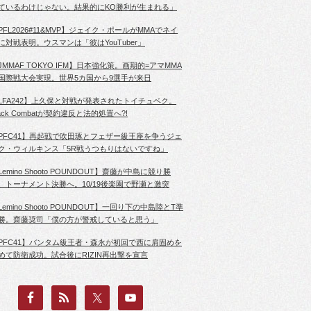
ているわけじゃない。結果的にKO勝利が生まれる」
PFL2026#11&MVP】ジェイク・ポールがMMAでネイ
に対戦表明。ウスマンは「彼はYouTuber」
JMMAF TOKYO IFM】日本強化策。画期的=アマMMA
国際戦大会実現。世界5カ国から9選手が来日
LFA242】上久保と対戦が発表されたトイチュベク。
lack Combatが契約違反と法的処置へ?!
PFC41】再起戦で吹田琢とフェザー級王座を争うジェ
ク・ウィルキンス「5R戦うつもりはないですね」
Lemino Shooto POUNDOUT】齋藤が中島に競り勝
、トーナメント決勝へ。10/19後楽園で野瀬と激突
Lemino Shooto POUNDOUT】一回り下の中島陸とT準
勝。齋藤奨司「僕の方が警戒していると思う」
PFC41】バンタム級王者・森永が初回で西に肩固めを
めて防衛成功。試合後にRIZIN再出撃を宣言