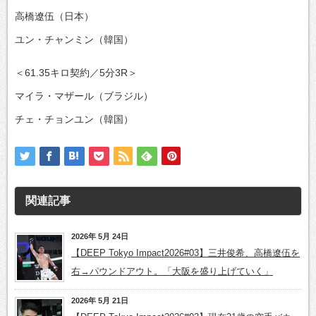
高橋遼伍（日本）
ユン・チャンミン（韓国）
＜61.35キロ契約／5分3R＞
マイラ・マザール（ブラジル）
チェ・チョンユン（韓国）
関連記事
2026年 5月 24日
【DEEP Tokyo Impact2026#03】三井俊希、高橋遼伍を
右→パウンドアウト。「大阪を盛り上げていく」
2026年 5月 21日