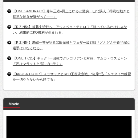
【ONE SAMURAI02】修斗王者=田上こゆると激突、山北渓人「得意な動きと
得意な動きが繋がって――」
【RIZIN54】後藤丈治戦へ。アジスベク・テミロフ「狙っているわけじゃな
い。結果的にKO勝利が生まれる」
【RIZIN54】摩嶋一整が語る武田光司とフェザー級戦線「どんどん中途半端な
選手はいなくなる」
【ONE TIC25】キックT一回戦でグレゴリアンと対戦、マムカ・ウスビャン
「私はマラットと“闘い”に行く」
【KNOCK OUT67】スラサックとRED王座決定戦、“狂拳”迅「ムエタイの練習
を一切やらないから勝てる」
Movie