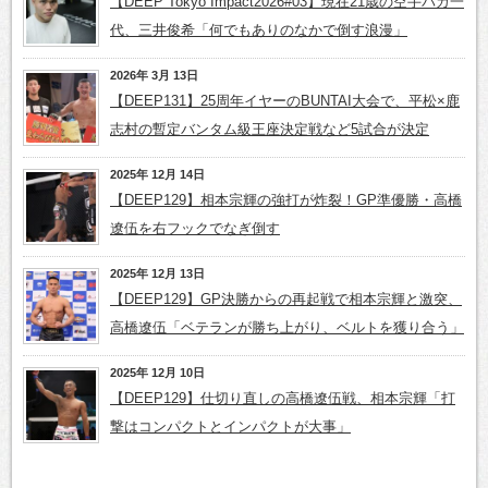
【DEEP Tokyo Impact2026#03】現在21歳の空手バカ一
代、三井俊希「何でもありのなかで倒す浪漫」
2026年 3月 13日
【DEEP131】25周年イヤーのBUNTAI大会で、平松×鹿
志村の暫定バンタム級王座決定戦など5試合が決定
2025年 12月 14日
【DEEP129】相本宗輝の強打が炸裂！GP準優勝・高橋
遼伍を右フックでなぎ倒す
2025年 12月 13日
【DEEP129】GP決勝からの再起戦で相本宗輝と激突、
高橋遼伍「ベテランが勝ち上がり、ベルトを獲り合う」
2025年 12月 10日
【DEEP129】仕切り直しの高橋遼伍戦、相本宗輝「打
撃はコンパクトとインパクトが大事」