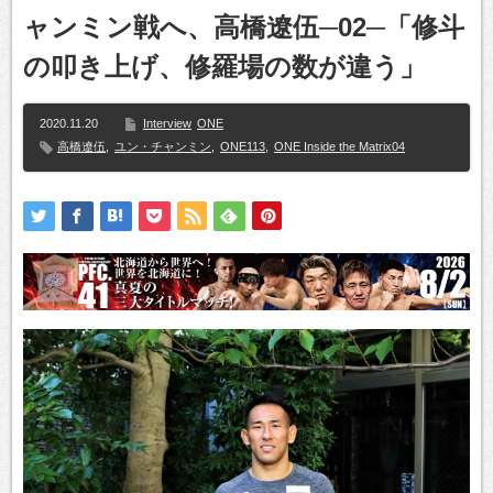
ャンミン戦へ、高橋遼伍─02─「修斗
の叩き上げ、修羅場の数が違う」
2020.11.20
Interview
ONE
高橋遼伍
,
ユン・チャンミン
,
ONE113
,
ONE Inside the Matrix04