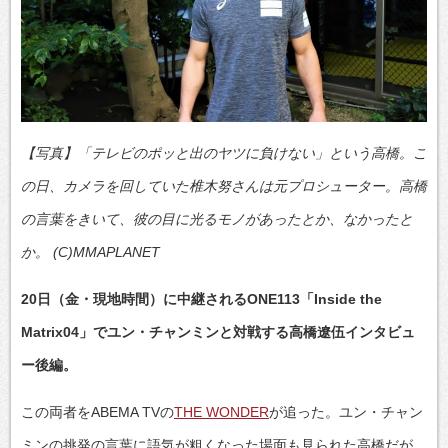
【写真】「テレビのポッと出のヤツに負けない」という高橋。こ
の日、カメラを回していた椎木努さんは元プロシューター。高橋
の言葉をきいて、彼の目に光るモノがあったとか、なかったと
か。 (C)MMAPLANET
20日（金・現地時間）に中継されるONE113「Inside the
Matrix04」でユン・チャンミンと対戦する高橋遼伍インタビュ
ー後編。
この両者をABEMA TVの
THE WONDER
が追った。ユン・チャン
ミンの挑発の言葉に語気が粗くなった場面も見られた高橋だが、