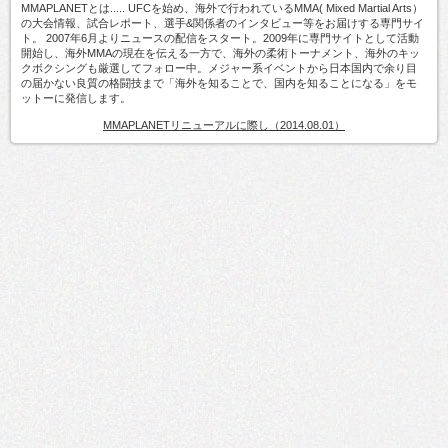
MMAPLANETとは..... UFCを始め、海外で行われているMMA( Mixed Martial Arts）
の大会情報、試合レポート、選手&関係者のインタビュー等をお届けする専門サイ
ト。 2007年6月よりニュースの配信をスタート。2009年に専門サイトとして活動
開始し、海外MMAの現在を伝える一方で、海外の柔術トーナメント、海外のキッ
クボクシングも厳選してフォロー中。メジャー系イベントから日本国内で余り目
の届かない良質の格闘技まで「海外を知ることで、国内を知ることになる」をモ
ットーに発信します。
MMAPLANETリニューアルに際し（2014.08.01）