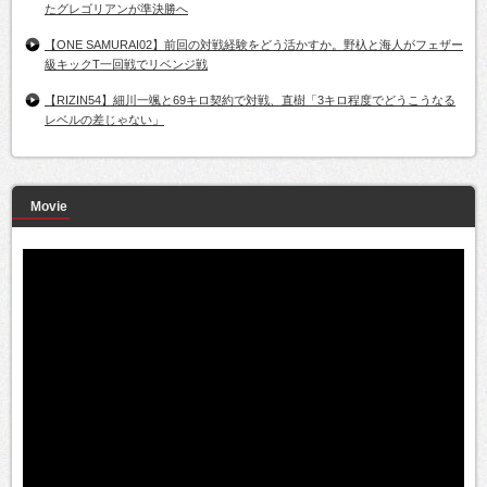
たグレゴリアンが準決勝へ
【ONE SAMURAI02】前回の対戦経験をどう活かすか。野杁と海人がフェザー
級キックT一回戦でリベンジ戦
【RIZIN54】細川一颯と69キロ契約で対戦、直樹「3キロ程度でどうこうなる
レベルの差じゃない」
Movie