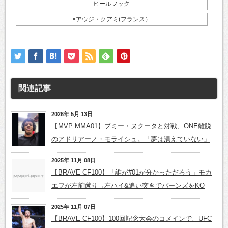
ヒールフック
×アウジ・クアミ(フランス）
関連記事
2026年 5月 13日
【MVP MMA01】プミー・ヌクータと対戦、ONE離脱
のアドリアーノ・モライシュ。「夢は潰えていない」
2025年 11月 08日
【BRAVE CF100】「誰が#01が分かっただろう」モカ
エフが左前蹴り→左ハイ&追い突きでバーンズをKO
2025年 11月 07日
【BRAVE CF100】100回記念大会のコメインで、UFC