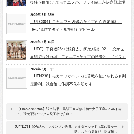
復帰を目論む(?!)モカエフが、フライ級王座決定戦出場
2024年 7月 28日
【UFC304】モカエフが因縁のケイプから判定勝利。
UFC7連勝でタイトル挑戦もアピール
2024年 7月 15日
【UFC】平良達郎&松根良太、師弟対談─02─「次が世
界戦でなければ、モカエフ×ケイプの勝者と」（平良）
2024年 3月 03日
【UFN238】モカエフがペレスに苦戦を強いられるも判
定勝利。試合後に体調不良を明かす
【Shooto2020#05】試合結果 黒部三奈が修斗初の女子王座のベルト巻
く。環太平洋バンタム級王者は安藤に
【UFN173】試合結果 ブルンゾン快勝、カルダーウッドは気の毒な一
敗。ルケの接近戦、揺ぎ無し