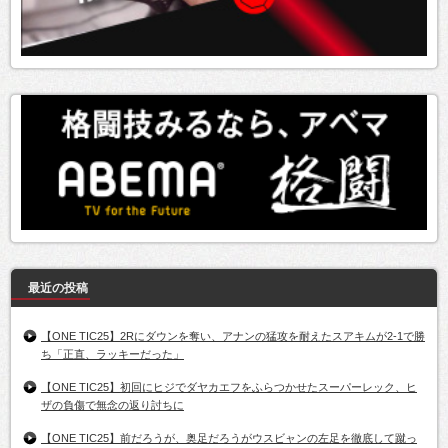
最近の投稿
【ONE TIC25】2Rにダウンを奪い、アナンの猛攻を耐えたスアキムが2-1で勝
ち「正直、ラッキーだった」
【ONE TIC25】初回にヒジでダヤカエフをふらつかせたスーパーレック、ヒ
ザの負傷で無念の返り討ちに
【ONE TIC25】前だろうが、奥足だろうがウスビャンの左足を徹底して蹴っ