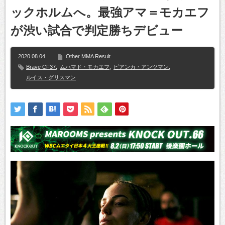
ックホルムへ。最強アマ＝モカエフ
が渋い試合で判定勝ちデビュー
2020.08.04
Other MMA Result
Brave CF37
,
ムハマド・モカエフ
,
ビアンカ・アンツマン
,
ルイス・グリスマン