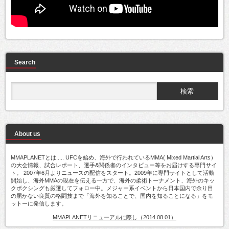
Search
About us
MMAPLANETとは..... UFCを始め、海外で行われているMMA( Mixed Martial Arts）
の大会情報、試合レポート、選手&関係者のインタビュー等をお届けする専門サイ
ト。 2007年6月よりニュースの配信をスタート。2009年に専門サイトとして活動
開始し、海外MMAの現在を伝える一方で、海外の柔術トーナメント、海外のキッ
クボクシングも厳選してフォロー中。メジャー系イベントから日本国内で余り目
の届かない良質の格闘技まで「海外を知ることで、国内を知ることになる」をモ
ットーに発信します。
MMAPLANETリニューアルに際し（2014.08.01）