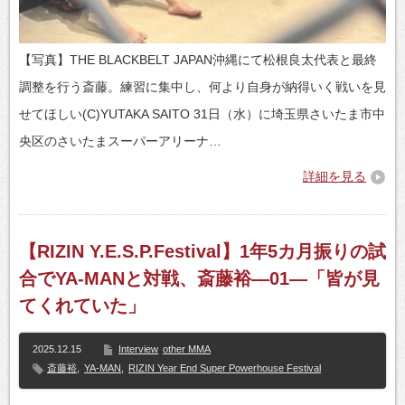
【写真】THE BLACKBELT JAPAN沖縄にて松根良太代表と最終
調整を行う斎藤。練習に集中し、何より自身が納得いく戦いを見
せてほしい(C)YUTAKA SAITO 31日（水）に埼玉県さいたま市中
央区のさいたまスーパーアリーナ…
詳細を見る
【RIZIN Y.E.S.P.Festival】1年5カ月振りの試
合でYA-MANと対戦、斎藤裕—01—「皆が見
てくれていた」
2025.12.15
Interview
other MMA
斎藤裕
,
YA-MAN
,
RIZIN Year End Super Powerhouse Festival