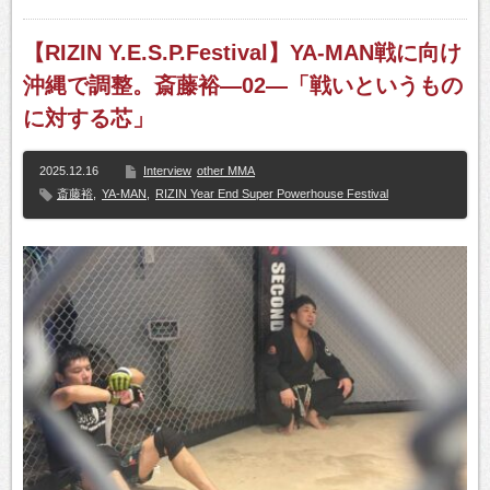
【RIZIN Y.E.S.P.Festival】YA-MAN戦に向け
沖縄で調整。斎藤裕—02—「戦いというもの
に対する芯」
2025.12.16
Interview
other MMA
斎藤裕
,
YA-MAN
,
RIZIN Year End Super Powerhouse Festival