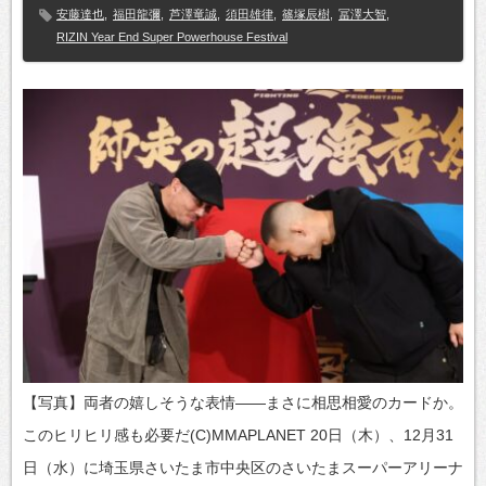
安藤達也
,
福田龍彌
,
芦澤竜誠
,
須田雄律
,
篠塚辰樹
,
冨澤大智
,
RIZIN Year End Super Powerhouse Festival
【写真】両者の嬉しそうな表情——まさに相思相愛のカードか。
このヒリヒリ感も必要だ(C)MMAPLANET 20日（木）、12月31
日（水）に埼玉県さいたま市中央区のさいたまスーパーアリーナ