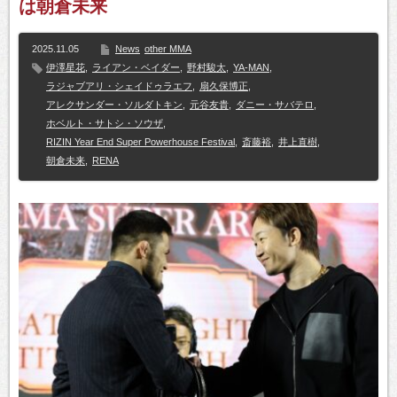
は朝倉未来
2025.11.05
News
other MMA
伊澤星花
,
ライアン・ベイダー
,
野村駿太
,
YA-MAN
,
ラジャブアリ・シェイドゥラエフ
,
扇久保博正
,
アレクサンダー・ソルダトキン
,
元谷友貴
,
ダニー・サバテロ
,
ホベルト・サトシ・ソウザ
,
RIZIN Year End Super Powerhouse Festival
,
斎藤裕
,
井上直樹
,
朝倉未来
,
RENA