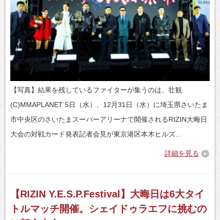
【写真】結果を残しているファイターが集うのは、壮観
(C)MMAPLANET 5日（水）、12月31日（水）に埼玉県さいたま
市中央区のさいたまスーパーアリーナで開催されるRIZIN大晦日
大会の対戦カード発表記者会見が東京港区本木ヒルズ…
詳細を見る
【RIZIN Y.E.S.P.Festival】大晦日は6大タイ
トルマッチ開催。シェイドゥラエフに挑むの