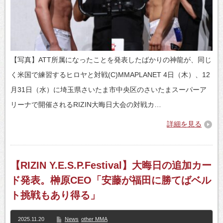
【写真】ATT所属になったことを発表したばかりの神龍が、同じ
く米国で練習するヒロヤと対戦(C)MMAPLANET 4日（木）、12
月31日（水）に埼玉県さいたま市中央区のさいたまスーパーア
リーナで開催されるRIZIN大晦日大会の対戦カ…
詳細を見る
【RIZIN Y.E.S.P.Festival】大晦日の追加カー
ド発表。榊原CEO「安藤が福田に勝てばベル
ト挑戦もあり得る」
2025.11.20
News
other MMA