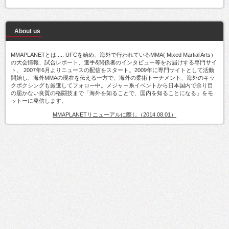
About us
MMAPLANETとは..... UFCを始め、海外で行われているMMA( Mixed Martial Arts）
の大会情報、試合レポート、選手&関係者のインタビュー等をお届けする専門サイ
ト。 2007年6月よりニュースの配信をスタート。2009年に専門サイトとして活動
開始し、海外MMAの現在を伝える一方で、海外の柔術トーナメント、海外のキッ
クボクシングも厳選してフォロー中。メジャー系イベントから日本国内で余り目
の届かない良質の格闘技まで「海外を知ることで、国内を知ることになる」をモ
ットーに発信します。
MMAPLANETリニューアルに際し（2014.08.01）