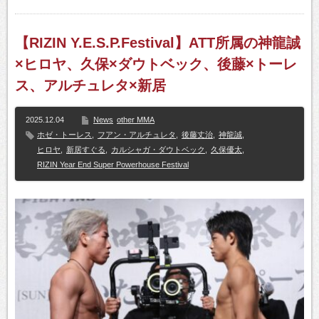
【RIZIN Y.E.S.P.Festival】ATT所属の神龍誠
×ヒロヤ、久保×ダウトベック、後藤×トーレ
ス、アルチュレタ×新居
2025.12.04
News
other MMA
ホゼ・トーレス
,
フアン・アルチュレタ
,
後藤丈治
,
神龍誠
,
ヒロヤ
,
新居すぐる
,
カルシャガ・ダウトベック
,
久保優太
,
RIZIN Year End Super Powerhouse Festival