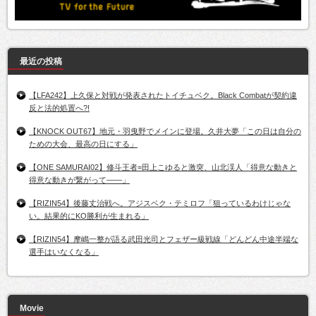
最近の投稿
【LFA242】上久保と対戦が発表されたトイチュベク。Black Combatが契約違
反と法的処置へ?!
【KNOCK OUT67】地元・羽曳野でメインに登場。久井大夢「この日は自分の
ための大会、最高の日にする」
【ONE SAMURAI02】修斗王者=田上こゆると激突、山北渓人「得意な動きと
得意な動きが繋がって――」
【RIZIN54】後藤丈治戦へ。アジスベク・テミロフ「狙っているわけじゃな
い。結果的にKO勝利が生まれる」
【RIZIN54】摩嶋一整が語る武田光司とフェザー級戦線「どんどん中途半端な
選手はいなくなる」
Movie