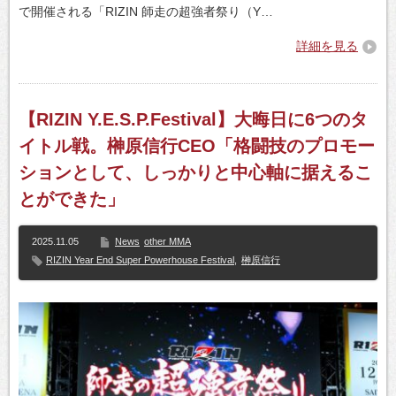
で開催される「RIZIN 師走の超強者祭り（Y…
詳細を見る
【RIZIN Y.E.S.P.Festival】大晦日に6つのタ
イトル戦。榊原信行CEO「格闘技のプロモー
ションとして、しっかりと中心軸に据えるこ
とができた」
2025.11.05
News
other MMA
RIZIN Year End Super Powerhouse Festival
,
榊原信行