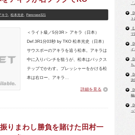
「
【
アキラ
,
松本光史
,
Pancrase321
ト
【
＜ライト級／5分3R＞ アキラ（日本）
で
Def.3R1分03秒 by TKO 松本光史（日本）
【
イ
サウスポーのアキラを追う松本。アキラは
中に入りパンチを狙うが、松本はバックス
【
ち
テップでかわす。プレッシャーをかける松
【
本は右ロー、アキラ…
決
詳細を見る
【
極
【
っ
1】右を振りまわし勝負を賭けた田村一