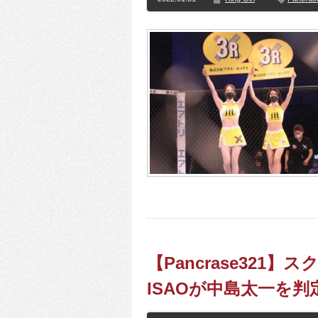
【Pancrase32
ISAOが中島太一を