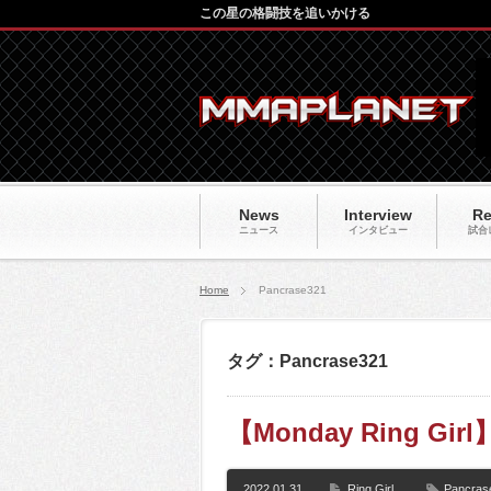
この星の格闘技を追いかける
News
Interview
Re
ニュース
インタビュー
試合
Home
Pancrase321
タグ：Pancrase321
【Monday Ring Girl
2022.01.31
Ring Girl
Pancr