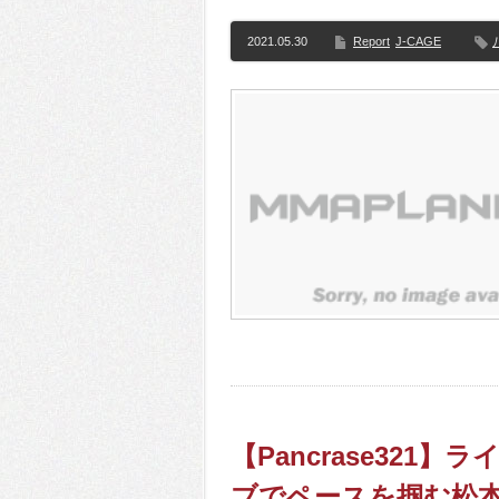
2021.05.30
Report
J-CAGE
【Pancrase32
ブでペースを掴む松