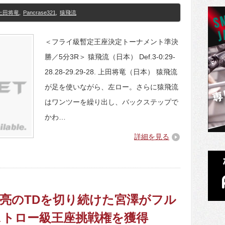
上田将竜
,
Pancrase321
,
猿飛流
＜フライ級暫定王座決定トーナメント準決
勝／5分3R＞ 猿飛流（日本） Def.3-0:29-
28.28-29.29-28. 上田将竜（日本） 猿飛流
が足を使いながら、左ロー。さらに猿飛流
はワンツーを繰り出し、バックステップで
かわ…
詳細を見る
】八田亮のTDを切り続けた宮澤がフル
ストロー級王座挑戦権を獲得