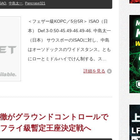
ISAO
,
中島太一
,
Pancrase321
＜フェザー級KOPC／5分5R＞ ISAO（日
本） Def.3-0:50-45.49-46.49-46. 中島太一
（日本） サウスポーのISAOに対し、中島
はオーソドックスのワイドスタンス。とも
にローとミドルハイでけん制する。ス…
詳細を見る
1】小川徹がグラウンドコントロールで
、フライ級暫定王座決定戦へ