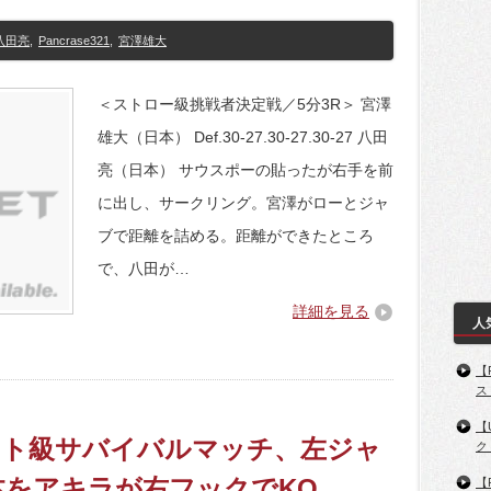
八田亮
,
Pancrase321
,
宮澤雄大
＜ストロー級挑戦者決定戦／5分3R＞ 宮澤
雄大（日本） Def.30-27.30-27.30-27 八田
亮（日本） サウスポーの貼ったが右手を前
に出し、サークリング。宮澤がローとジャ
ブで距離を詰める。距離ができたところ
で、八田が…
詳細を見る
人
【
ス
【
1】ライト級サバイバルマッチ、左ジャ
ク
本をアキラが右フックでKO
【