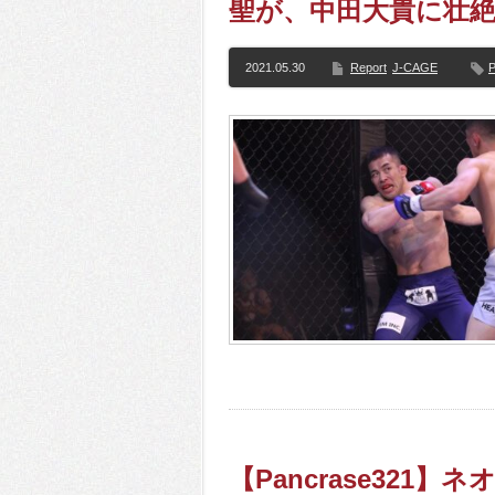
聖が、中田大貴に壮絶
2021.05.30
Report
J-CAGE
P
【Pancrase321