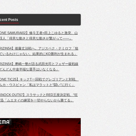
cent Posts
ONE SAMURAI02】修斗王者=田上こゆると激突、山
渓人「得意な動きと得意な動きが繋がって――」
RIZIN54】後藤丈治戦へ。アジスベク・テミロフ「狙
ているわけじゃない。結果的にKO勝利が生まれる」
RIZIN54】摩嶋一整が語る武田光司とフェザー級戦線
どんどん中途半端な選手はいなくなる」
ONE TIC25】キックT一回戦でグレゴリアンと対戦、
ムカ・ウスビャン「私はマラットと“闘い”に行く」
KNOCK OUT67】スラサックとRED王座決定戦、“狂
”迅「ムエタイの練習を一切やらないから勝てる」