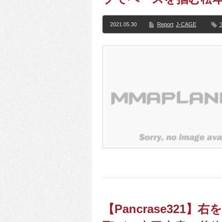
2021.05.30
Report
J-CAGE
【Pancrase32