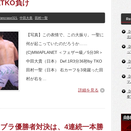
TKO負け
ancrase321
,
中田大貴
,
田村一聖
Re
【
【写真】この表情で、この大振り。一聖に
北
何が起こっていたのだろうか……
【
っ
(C)MMAPLANET ＜フェザー級／5分3R＞
中田大貴（日本） Def.1R3分36秒by TKO
【
「
田村一聖（日本） 右カーフを3発蹴った田
【
村が右を…
マ
詳細を見る
【
拳
】ネオブラ優勝者対決は、4連続一本勝