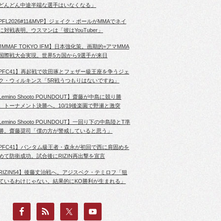
どんどん中途半端な選手はいなくなる」
PFL2026#11&MVP】ジェイク・ポールがMMAでネイ
に対戦表明。ウスマンは「彼はYouTuber」
JMMAF TOKYO IFM】日本強化策。画期的=アマMMA
国際戦大会実現。世界5カ国から9選手が来日
PFC41】再起戦で吹田琢とフェザー級王座を争うジェ
ク・ウィルキンス「5R戦うつもりはないですね」
Lemino Shooto POUNDOUT】齋藤が中島に競り勝
、トーナメント決勝へ。10/19後楽園で野瀬と激突
Lemino Shooto POUNDOUT】一回り下の中島陸とT準
勝。齋藤奨司「僕の方が警戒していると思う」
PFC41】バンタム級王者・森永が初回で西に肩固めを
めて防衛成功。試合後にRIZIN再出撃を宣言
RIZIN54】後藤丈治戦へ。アジスベク・テミロフ「狙
ているわけじゃない。結果的にKO勝利が生まれる」