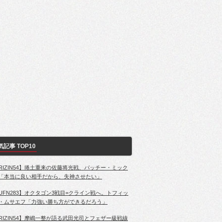
気記事 TOP10
RIZIN54】捲土重来の佐藤将光戦、パッチー・ミック
「本当に良い相手だから、失神させたい」
UFN283】オクタゴン3戦目=クライン戦へ。トフィッ
・ムサエフ「力強い勝ち方ができるだろう」
RIZIN54】摩嶋一整が語る武田光司とフェザー級戦線