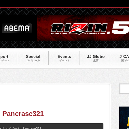
port
Special
Events
JJ Globo
J-C
レポート
スペシャル
イベント
柔術
国内M
】Pancrase321
aseリングガール
,
Pancrase321