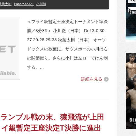
秋葉太樹
,
Pancrase321
,
小川徹
＜フライ級暫定王座決定トーナメント準決
勝／5分3R＞ 小川徹（日本） Def.3-0:30-
27.29-28.29-28 秋葉太樹（日本） オーソ
ドックスの秋葉に、サウスポーの小川は右
の関節蹴り。さらに小川は左ローでけん制
する。…
詳細を見る
1】スクランブル戦の末、猿飛流が上田
イ級暫定王座決定T決勝に進出