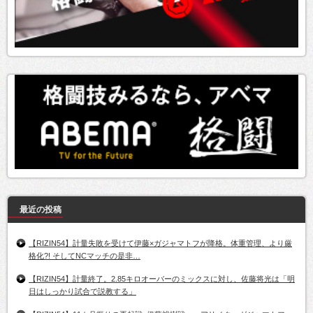
最近の投稿
【RIZIN54】計量失敗を受けて伊藤×ガジャマトフが降格。体重管理、より厳
格化?! そしてNCマッチの是非…
【RIZIN54】計量終了。2.85キロオーバーのミックスに対し、佐藤将光は「明
日はしっかり試合で説教する」