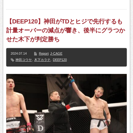
【DEEP120】神田がTDとヒジで先行するも
計量オーバーの減点が響き、後半にグラつか
せた木下が判定勝ち
2024.07.14
Report
J-CAGE
神田コウヤ
,
木下カラテ
,
DEEP120