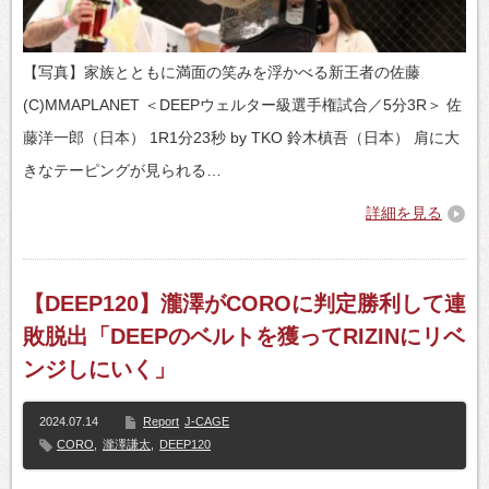
【写真】家族とともに満面の笑みを浮かべる新王者の佐藤
(C)MMAPLANET ＜DEEPウェルター級選手権試合／5分3R＞ 佐
藤洋一郎（日本） 1R1分23秒 by TKO 鈴木槙吾（日本） 肩に大
きなテーピングが見られる…
詳細を見る
【DEEP120】瀧澤がCOROに判定勝利して連
敗脱出「DEEPのベルトを獲ってRIZINにリベ
ンジしにいく」
2024.07.14
Report
J-CAGE
CORO
,
瀧澤謙太
,
DEEP120