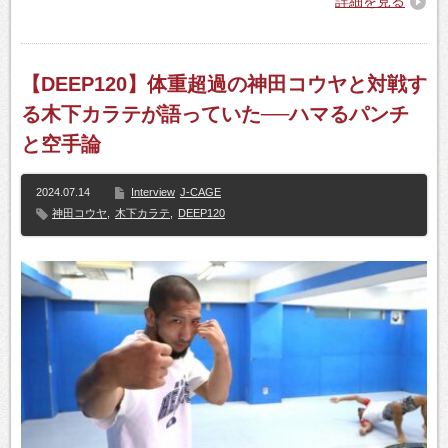
詳細を見る
【DEEP120】体重超過の神田コウヤと対戦す
る木下カラテが語っていた──ハマるパンチ
と空手論
2024.07.14
Interview
J-CAGE
神田コウヤ
,
木下カラテ
,
DEEP120