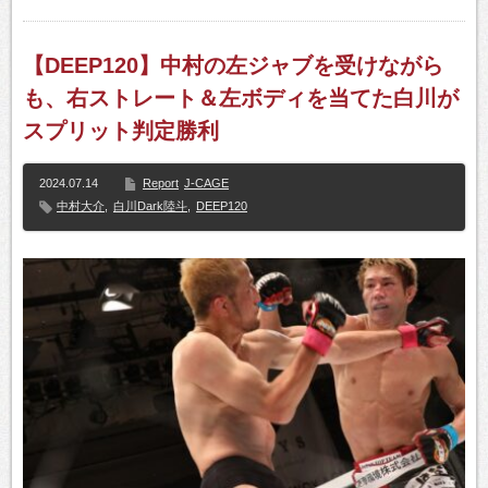
【DEEP120】中村の左ジャブを受けながら
も、右ストレート＆左ボディを当てた白川が
スプリット判定勝利
2024.07.14
Report
J-CAGE
中村大介
,
白川Dark陸斗
,
DEEP120