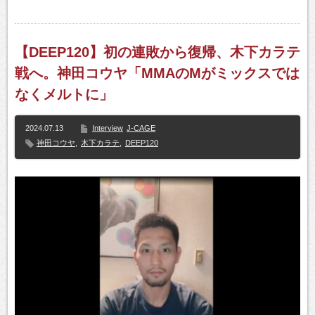
【DEEP120】初の連敗から復帰、木下カラテ
戦へ。神田コウヤ「MMAのMがミックスでは
なくメルトに」
2024.07.13
Interview
J-CAGE
神田コウヤ
,
木下カラテ
,
DEEP120