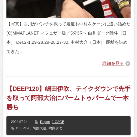
【写真】白川がパンチを振って幾度も中村をケージに追い詰めた
(C)MMAPLANET ＜フェザー級／5分3R＞ 白川ダーク陸斗（日
本） Def.2-1:29-28.29-28.27-30. 中村大介（日本） 距離を詰め
てきた…
詳細を見る
【DEEP120】嶋田伊吹、テイクダウンで先手
を取って阿部大治にパームトゥパームで一本
勝ち
2024.07.14
Report
J-CAGE
DEEP120
,
阿部大治
,
嶋田伊吹