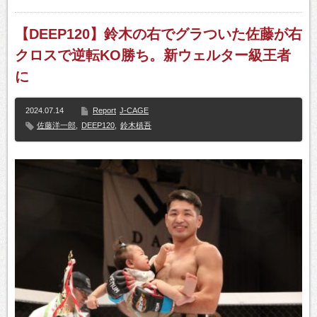
【DEEP120】鈴木の右でグラついた佐藤が右
クロスで逆転KO勝ち。新ウェルター級王者
に
2024.07.14
Report
J-CAGE
佐藤洋一郎
,
DEEP120
,
鈴木槙吾