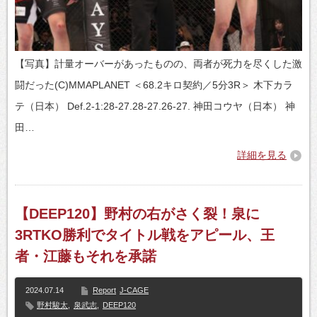
【写真】計量オーバーがあったものの、両者が死力を尽くした激
闘だった(C)MMAPLANET ＜68.2キロ契約／5分3R＞ 木下カラ
テ（日本） Def.2-1:28-27.28-27.26-27. 神田コウヤ（日本） 神
田…
詳細を見る
【DEEP120】野村の右がさく裂！泉に
3RTKO勝利でタイトル戦をアピール、王
者・江藤もそれを承諾
2024.07.14
Report
J-CAGE
野村駿太
,
泉武志
,
DEEP120