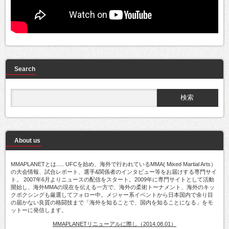
Search
About us
MMAPLANETとは..... UFCを始め、海外で行われているMMA( Mixed Martial Arts）
の大会情報、試合レポート、選手&関係者のインタビュー等をお届けする専門サイ
ト。 2007年6月よりニュースの配信をスタート。2009年に専門サイトとして活動
開始し、海外MMAの現在を伝える一方で、海外の柔術トーナメント、海外のキッ
クボクシングも厳選してフォロー中。メジャー系イベントから日本国内で余り目
の届かない良質の格闘技まで「海外を知ることで、国内を知ることになる」をモ
ットーに発信します。
MMAPLANETリニューアルに際し（2014.08.01）