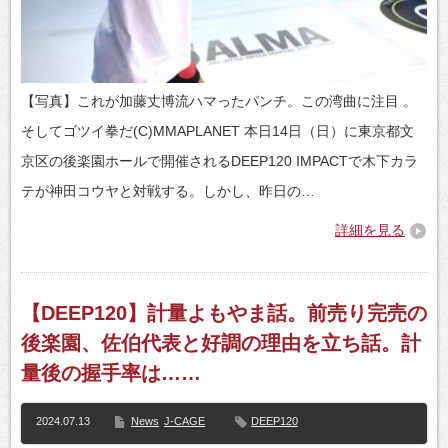
【写真】これが加藤丈博流ハマったパンチ。この湾曲に注目 。
そしてゴツイ拳だ(C)MMAPLANET 本日14日（日）に東京都文
京区の後楽園ホールで開催されるDEEP120 IMPACTで木下カラ
テが神田コウヤと対戦する。しかし、昨日の…
詳細を見る
【DEEP120】計量よもやま話。前売り完売の
後楽園、佐伯代表と好調の理由を立ち話。計
量後の握手率は……
2024.07.13
News
J-CAGE
DEEP120