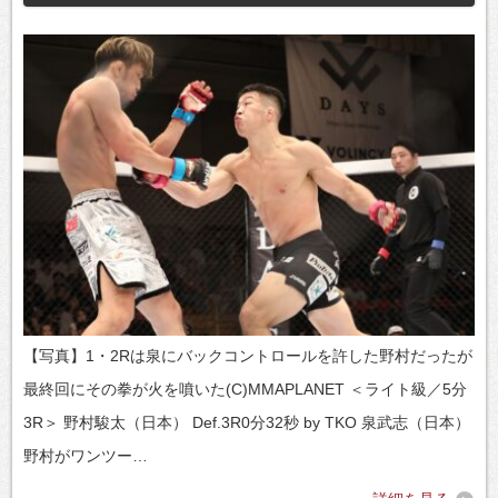
【写真】1・2Rは泉にバックコントロールを許した野村だったが
最終回にその拳が火を噴いた(C)MMAPLANET ＜ライト級／5分
3R＞ 野村駿太（日本） Def.3R0分32秒 by TKO 泉武志（日本）
野村がワンツー…