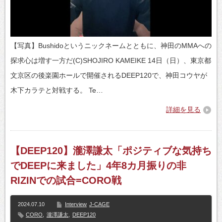
【写真】Bushidoというニックネームとともに、神田のMMAへの
探求心は増す一方だ(C)SHOJIRO KAMEIKE 14日（日）、東京都
文京区の後楽園ホールで開催されるDEEP120で、神田コウヤが
木下カラテと対戦する。 Te…
詳細を見る
【DEEP120】瀧澤謙太「ポジティブな気持ち
でDEEPに来ました」4年8カ月振りの非
RIZINでの試合=CORO戦
2024.07.10
Interview
J-CAGE
CORO
,
瀧澤謙太
,
DEEP120