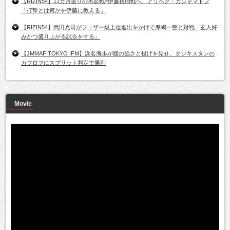
【RIZIN54】11カ月振りの再起戦=伊藤裕樹戦へ、アリベク・ガジャマトフ
「打撃とは何かを伊藤に教える」
【RIZIN54】武田光司がフェザー級上位進出をかけて摩嶋一整と対戦「玄人好
みかつ盛り上がる試合をする」
【JMMAF TOKYO IFM】浜名海歩が腰の強さと投げを見せ、タジキスタンの
カフロフにスプリット判定で勝利
Movie