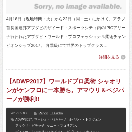
4月18日（現地時間・火）から22日（同・土）にかけて、アラブ
首長国連邦アブダビのザイード・スポーツシティ内のIPICアリー
ナ行われたアブダビ・ワールド・プロフェッショナル柔術チャン
ピオンシップ2017。 各階級にて世界のトップクラス…
詳細を見る
【ADWP2017】ワールドプロ柔術 シャオリ
ンがケンフロに一本勝ち。アマウリ＆ペジパ
ーノが勝利!!
2017.05.03
Report
JJ Globo
ADWP2017
,
マーシオ・ペジパーノ
,
ホベルト・トラヴェン
,
アマウリ・ビテッチ
,
ケニー・フロリアン
,
ヴィトー・シャオリン・ヒベイロ
,
ガブリエル・ナパォン