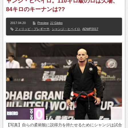
ャンジ・ヒベイロ。110キロ級のロは欠場、
84キロのキーナンは??
2017.04.20
Preview
JJ Globo
フィリッピ・プレギーサ
,
シャンジ・ヒベイロ
,
ADWP2017
【写真】自らの柔術観に説得力を持たせるためにシャンジは試合