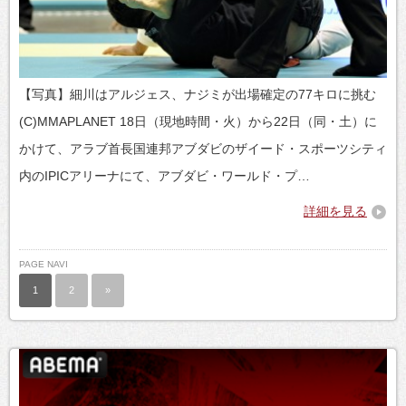
【写真】細川はアルジェス、ナジミが出場確定の77キロに挑む
(C)MMAPLANET 18日（現地時間・火）から22日（同・土）に
かけて、アラブ首長国連邦アブダビのザイード・スポーツシティ
内のIPICアリーナにて、アブダビ・ワールド・プ…
詳細を見る
PAGE NAVI
1
2
»