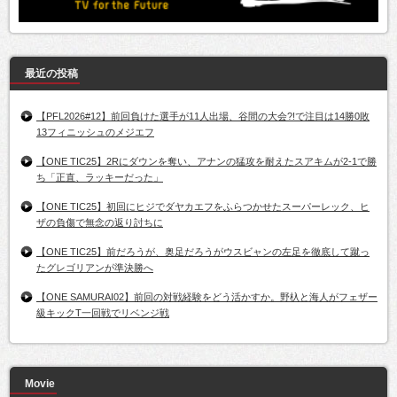
最近の投稿
【PFL2026#12】前回負けた選手が11人出場、谷間の大会?!で注目は14勝0敗
13フィニッシュのメジエフ
【ONE TIC25】2Rにダウンを奪い、アナンの猛攻を耐えたスアキムが2-1で勝
ち「正直、ラッキーだった」
【ONE TIC25】初回にヒジでダヤカエフをふらつかせたスーパーレック、ヒ
ザの負傷で無念の返り討ちに
【ONE TIC25】前だろうが、奥足だろうがウスビャンの左足を徹底して蹴っ
たグレゴリアンが準決勝へ
【ONE SAMURAI02】前回の対戦経験をどう活かすか。野杁と海人がフェザー
級キックT一回戦でリベンジ戦
Movie