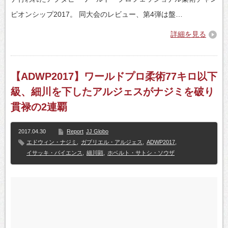
ピオンシップ2017。 同大会のレビュー、第4弾は盤…
詳細を見る
【ADWP2017】ワールドプロ柔術77キロ以下
級、細川を下したアルジェスがナジミを破り
貫禄の2連覇
2017.04.30
Report
JJ Globo
エドウィン・ナジミ
,
ガブリエル・アルジェス
,
ADWP2017
,
イサッキ・バイエンス
,
細川顕
,
ホベルト・サトシ・ソウザ