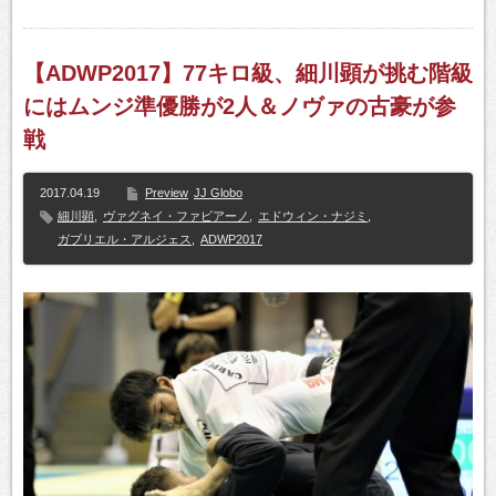
【ADWP2017】77キロ級、細川顕が挑む階級
にはムンジ準優勝が2人＆ノヴァの古豪が参
戦
2017.04.19
Preview
JJ Globo
細川顕
,
ヴァグネイ・ファビアーノ
,
エドウィン・ナジミ
,
ガブリエル・アルジェス
,
ADWP2017