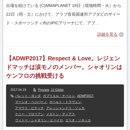
出場を続けている (C)MMAPLANET 18日（現地時間・火）から
22日（同・土）にかけて、アラブ首長国連邦アブダビのザイー
ド・スポーツシティ内のIPICアリーナにて、アブ…
詳細を見る
【ADWP2017】Respect & Love。レジェン
ドマッチは涙モノのメンバー。シャオリンは
ケンフロの挑戦受ける
2017.04.19
Preview
JJ Globo
バレット・ヨシダ
,
ガブリエル・ナパォン
,
ADWP2017
,
マーシオ・ペジパーノ
,
ホベルト・トラヴェン
,
アマウリ・ビテッチ
,
アレッシャンドリ・ソッカ
,
ケニー・フロリアン
,
メガトン・ディアス
,
ヴィトー・シャオリン・ヒベイロ
,
エリオ・ソネッカ