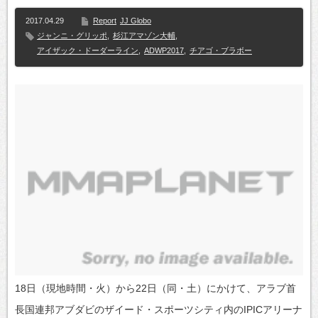
2017.04.29
Report
JJ Globo
ジャンニ・グリッポ
,
杉江アマゾン大輔
,
アイザック・ドーダーライン
,
ADWP2017
,
チアゴ・ブラボー
18日（現地時間・火）から22日（同・土）にかけて、アラブ首
長国連邦アブダビのザイード・スポーツシティ内のIPICアリーナ