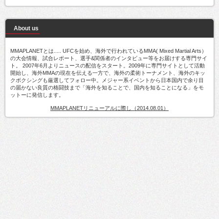
About us
MMAPLANETとは..... UFCを始め、海外で行われているMMA( Mixed Martial Arts）
の大会情報、試合レポート、選手&関係者のインタビュー等をお届けする専門サイ
ト。 2007年6月よりニュースの配信をスタート。2009年に専門サイトとして活動
開始し、海外MMAの現在を伝える一方で、海外の柔術トーナメント、海外のキッ
クボクシングも厳選してフォロー中。メジャー系イベントから日本国内で余り目
の届かない良質の格闘技まで「海外を知ることで、国内を知ることになる」をモ
ットーに発信します。
MMAPLANETリニューアルに際し（2014.08.01）