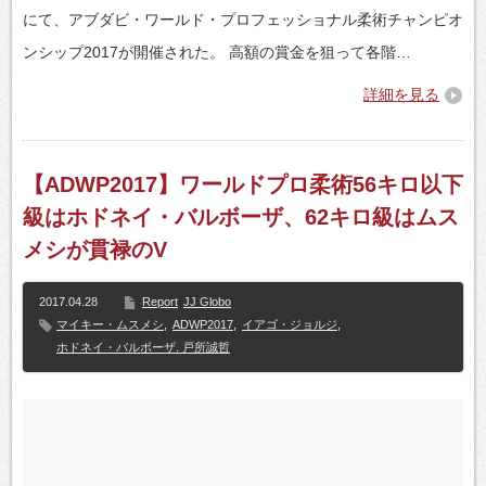
にて、アブダビ・ワールド・プロフェッショナル柔術チャンピオ
ンシップ2017が開催された。 高額の賞金を狙って各階…
詳細を見る
【ADWP2017】ワールドプロ柔術56キロ以下
級はホドネイ・バルボーザ、62キロ級はムス
メシが貫禄のV
2017.04.28
Report
JJ Globo
マイキー・ムスメシ
,
ADWP2017
,
イアゴ・ジョルジ
,
ホドネイ・バルボーザ. 戸所誠哲