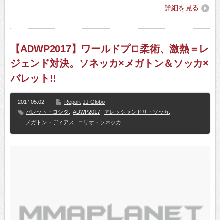
詳細を見る
【ADWP2017】ワールドプロ柔術、激熱＝レ
ジェンド対決。ソネッカ×メガトン＆ソッカ×
バレット!!
2017.05.02
Report
JJ Globo
バレット・ヨシダ
,
ADWP2017
,
アレッシャンドリ・ソッカ
,
メガトン・ディアス
,
エリオ・ソネッカ