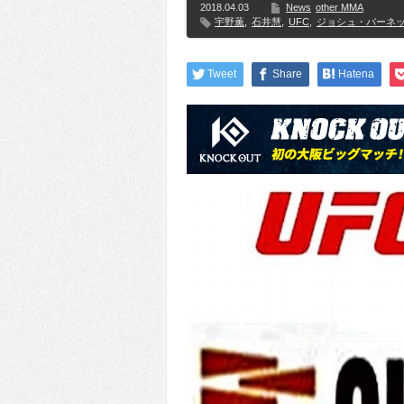
2018.04.03
News
other MMA
宇野薫
,
石井慧
,
UFC
,
ジョシュ・バーネ
Tweet
Share
Hatena