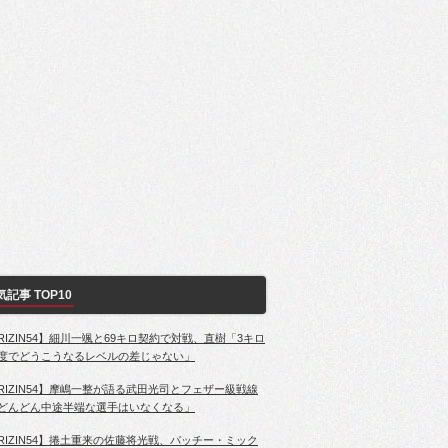
気記事 TOP10
RIZIN54】細川一颯と69キロ契約で対戦、直樹「3キロ
度でどうこうなるレベルの差じゃない」
RIZIN54】摩嶋一整が語る武田光司とフェザー級戦線
どんどん中途半端な選手はいなくなる」
RIZIN54】捲土重来の佐藤将光戦、パッチー・ミック