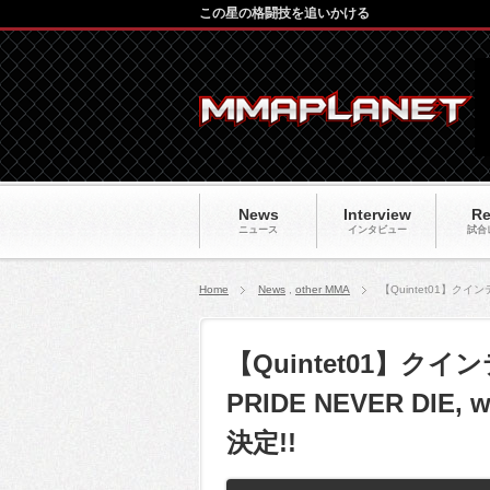
この星の格闘技を追いかける
News
Interview
Re
ニュース
インタビュー
試合
Home
News
,
other MMA
【Quintet01】クイン
【Quintet01】クイン
PRIDE NEVER D
決定!!