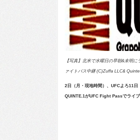
【写真】北米で水曜日の早朝&未明に
ァイトパス中継 (C)Zuffa LLC& Quinte
2日（月・現地時間）、UFCよろ11
QUINTE.1がUFC Fight Pa