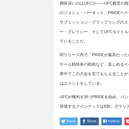
興味深いのはUFCが――UFC殿堂の桜
のジョシュ・バーネット、PRIDEベ
サブミッション・グラップリングのス
ー・グレイシー、そしてUFCタイト
ていることだ。
同リリース内で「PRIDEが最高だっ
チーム戦特有の戦術など、楽しめるイ
界中でこの大会を見てもらえることが
はコメントをしている。
UFCが権利を持つPRIDEを始め、
登場するクインテットはEBI、ポラ
Tweet
Share
Hatena