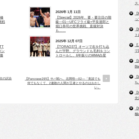
ス
2026年 1月 11日
【
ロ修
【Special】2026年、要・要注目の階
っ
挑戦
級―01―UFCフライ級=平良達郎と
堀口恭司の世界挑戦、直接対決
【
も……
ト
2025年 12月 07日
【
TT
【TORAO37】オーソで右を打ち込
で
パン
んだ宇野。グラウンドも毛利をコン
価
トロールし、6年振りのMMA白星
【
B
【
「次の試合
【Pancrase295】サパ戦へ、北岡悟―02―「美談でも
ち
何でもなくて、2連敗の人間が王者とやるのはおかし
い」
【
北
【
極