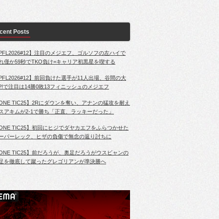
cent Posts
PFL2026#12】注目のメジエフ、ゴルソフの左ハイで
れ僅か59秒でTKO負け=キャリア初黒星を喫する
PFL2026#12】前回負けた選手が11人出場、谷間の大
?!で注目は14勝0敗13フィニッシュのメジエフ
ONE TIC25】2Rにダウンを奪い、アナンの猛攻を耐え
スアキムが2-1で勝ち「正直、ラッキーだった」
ONE TIC25】初回にヒジでダヤカエフをふらつかせた
ーパーレック、ヒザの負傷で無念の返り討ちに
ONE TIC25】前だろうが、奥足だろうがウスビャンの
足を徹底して蹴ったグレゴリアンが準決勝へ