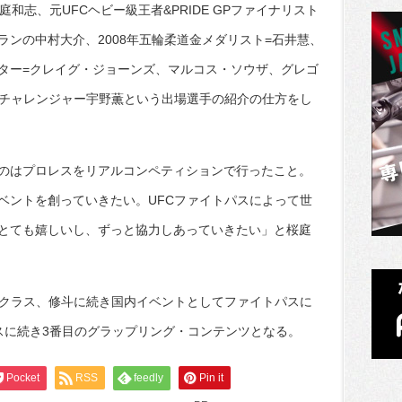
庭和志、元UFCヘビー級王者&PRIDE GPファイナリスト
テランの中村大介、2008年五輪柔道金メダリスト=石井慧、
ター=クレイグ・ジョーンズ、マルコス・ソウザ、グレゴ
ルチャレンジャー宇野薫という出場選手の紹介の仕方をし
たのはプロレスをリアルコンペティションで行ったこと。
ベントを創っていきたい。UFCファイトパスによって世
とても嬉しいし、ずっと協力しあっていきたい」と桜庭
パンクラス、修斗に続き国内イベントとしてファイトパスに
リスに続き3番目のグラップリング・コンテンツとなる。
Pocket
RSS
feedly
Pin it