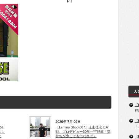
PR
人
【
程
【
2026年 7月 09日
「
D&
【Lemino Shooto07】児山佳宏と対
利し
戦、プロデビュー30年―宇野薫「気
ー
持ちが少しでも伝われば」
【