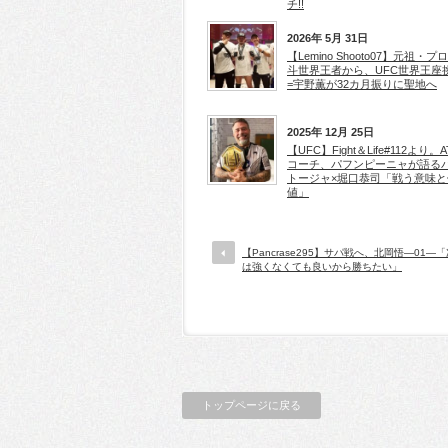
チ!!
2026年 5月 31日
【Lemino Shooto07】元祖・プ
斗世界王者から、UFC世界王座
=宇野薫が32カ月振りに聖地へ
2025年 12月 25日
【UFC】Fight＆Life#112より。A
コーチ、パフンピーニャが語る
トージャ×堀口恭司「戦う意味と
値」
【Pancrase295】サパ戦へ、北岡悟―01―
は強くなくても良いから勝ちたい」
トップページに戻る