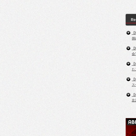
Re
【
倒
【
会
【
た
【
ス
【
左