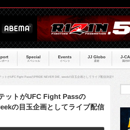
port
Special
Events
JJ Globo
J-C
レポート
スペシャル
イベント
柔術
国内M
テットがUFC Fight PassのPRIDE NEVER DIE, weekの目玉企画としてライブ配信決定!!
テットがUFC Fight Passの
IE, weekの目玉企画としてライブ配信