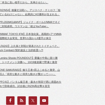
「本当に良い相手だから、失神させたい」
RIZIN54】後藤丈治戦へ。アジスベク・テミロフ「狙
ているわけじゃない。結果的にKO勝利が生まれる」
PFL2026#11&MVP】ジェイク・ポールがMMAでネイ
に対戦表明。ウスマンは「彼はYouTuber」
JMMAF TOKYO IFM】日本強化策。画期的=アマMMA
国際戦大会実現。世界5カ国から9選手が来日
LFA242】上久保と対戦が発表されたトイチュベク。
lack Combatが契約違反と法的処置へ?!
Lemino Shooto POUNDOUT】齋藤が中島に競り勝
、トーナメント決勝へ。10/19後楽園で野瀬と激突
ONE SAMURAI02】修斗王者=田上こゆると激突、山
渓人「得意な動きと得意な動きが繋がって――」
PFC41】バンタム級王者・森永が初回で西に肩固めを
めて防衛成功。試合後にRIZIN再出撃を宣言