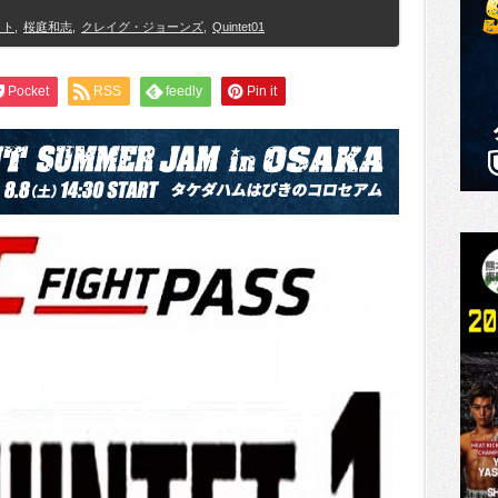
ット
,
桜庭和志
,
クレイグ・ジョーンズ
,
Quintet01
Pocket
RSS
feedly
Pin it