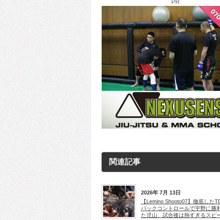
PR
関連記事
2026年 7月 13日
【Lemino Shooto07】徹底したT
バックコントロールで宇野に勝
た児山、試合後は熱すぎるスピ