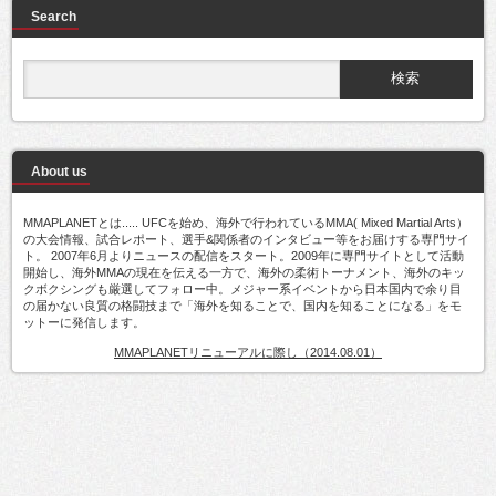
Search
About us
MMAPLANETとは..... UFCを始め、海外で行われているMMA( Mixed Martial Arts）
の大会情報、試合レポート、選手&関係者のインタビュー等をお届けする専門サイ
ト。 2007年6月よりニュースの配信をスタート。2009年に専門サイトとして活動
開始し、海外MMAの現在を伝える一方で、海外の柔術トーナメント、海外のキッ
クボクシングも厳選してフォロー中。メジャー系イベントから日本国内で余り目
の届かない良質の格闘技まで「海外を知ることで、国内を知ることになる」をモ
ットーに発信します。
MMAPLANETリニューアルに際し（2014.08.01）