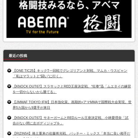
最近の投稿
【ONE TIC25】キックT一回戦でグレゴリアンと対戦、マムカ・ウスビャン
「私はマラットと“闘い”に行く」
【KNOCK OUT67】スラサックとRED王座決定戦、“狂拳”迅「ムエタイの練習
を一切やらないから勝てる」
【JMMAF TOKYO IFM】日本強化策。画期的=アマMMAで国際戦大会実現。世
界5カ国から9選手が来日
【KNOCK OUT67】サネーガームとREDルール王座決定戦、小林愛理奈「試
合がない間に左ボディジャブを」
【RIZIN54】捲土重来の佐藤将光戦、パッチー・ミックス「本当に良い相手だ