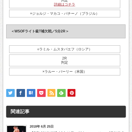
判定
詳細はコチラ
×ジョルジ・マカコ・パチーノ（ブラジル）
＜WSOFライト級T補欠戦／5分2R＞
○ラミル・ムスタパエフ（ロシア）
2R
判定
×ラルー・バーリー（米国）
関連記事
2018年 6月 25日