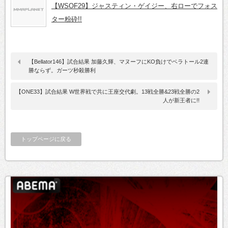
【WSOF29】ジャスティン・ゲイジー、右ローでフォス
ター粉砕!!
【Bellator146】試合結果 加藤久輝、マヌーフにKO負けでベラトール2連
勝ならず。ガーツ秒殺勝利
【ONE33】試合結果 W世界戦で共に王座交代劇。13戦全勝&23戦全勝の2
人が新王者に!!
トップページに戻る