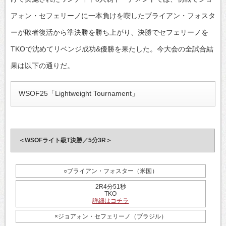
アォン・セフェリーノに一本負けを喫したブライアン・フォスタ
ーが敗者復活から準決勝を勝ち上がり、決勝でセフェリーノを
TKOで沈めてリベンジ成功&優勝を果たした。今大会の全試合結
果は以下の通りだ。
WSOF25「Lightweight Tournament」
＜WSOFライト級T決勝／5分3R＞
○ブライアン・フォスター（米国）
2R4分51秒
TKO
詳細はコチラ
×ジョアォン・セフェリーノ（ブラジル）