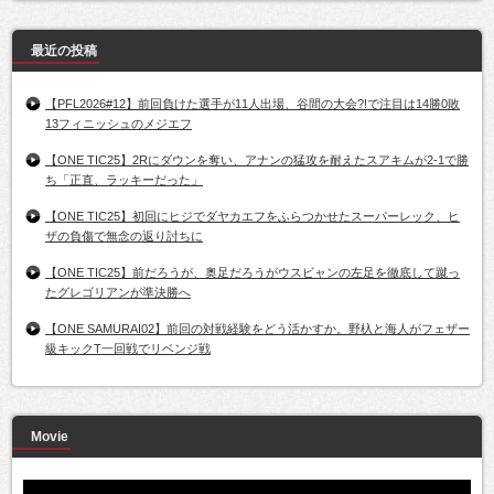
最近の投稿
【PFL2026#12】前回負けた選手が11人出場、谷間の大会?!で注目は14勝0敗
13フィニッシュのメジエフ
【ONE TIC25】2Rにダウンを奪い、アナンの猛攻を耐えたスアキムが2-1で勝
ち「正直、ラッキーだった」
【ONE TIC25】初回にヒジでダヤカエフをふらつかせたスーパーレック、ヒ
ザの負傷で無念の返り討ちに
【ONE TIC25】前だろうが、奥足だろうがウスビャンの左足を徹底して蹴っ
たグレゴリアンが準決勝へ
【ONE SAMURAI02】前回の対戦経験をどう活かすか。野杁と海人がフェザー
級キックT一回戦でリベンジ戦
Movie