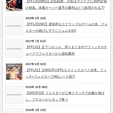
【PFL2018#02】試合結果 川名はマメドフに3R判定負
け発進。体重オーバー選手の勝利はどう処理される??
2018年 6月 22日
【PFL2018#2】柔術的なスクランブルゲームの末、フォ
スターが跳びヒザで二ジェムをKO
2017年 7月 01日
【PFL01】足下ツルツル、滑りまくる中でフィッチがチ
ョークでフォスターから逆転勝利
2017年 6月 02日
【PFL01】元WSOFのPFLもストックカーと合体。フィ
ッチ×フォスターで#01シード戦?!
2016年 10月 08日
【WSOF33】フォスターが三角クラッチで左腕を伸ば
し、ブスカペからタップ奪う
2016年 3月 13日