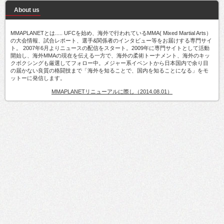
About us
MMAPLANETとは..... UFCを始め、海外で行われているMMA( Mixed Martial Arts）
の大会情報、試合レポート、選手&関係者のインタビュー等をお届けする専門サイ
ト。 2007年6月よりニュースの配信をスタート。2009年に専門サイトとして活動
開始し、海外MMAの現在を伝える一方で、海外の柔術トーナメント、海外のキッ
クボクシングも厳選してフォロー中。メジャー系イベントから日本国内で余り目
の届かない良質の格闘技まで「海外を知ることで、国内を知ることになる」をモ
ットーに発信します。
MMAPLANETリニューアルに際し（2014.08.01）