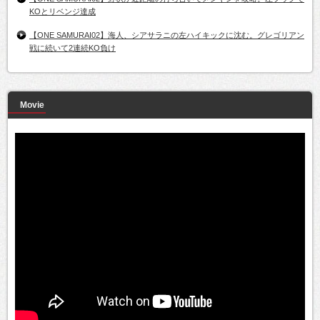
KOとリベンジ達成
【ONE SAMURAI02】海人、シアサラニの左ハイキックに沈む。グレゴリアン
戦に続いて2連続KO負け
Movie