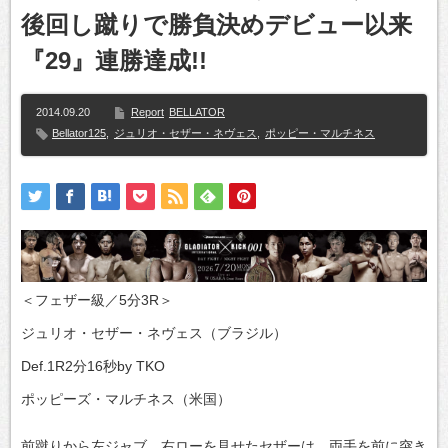
後回し蹴りで勝負決めデビュー以来
『29』連勝達成!!
2014.09.20
Report
BELLATOR
Bellator125
,
ジュリオ・セザー・ネヴェス
,
ポッピー・マルチネス
＜フェザー級／5分3R＞
ジュリオ・セザー・ネヴェス（ブラジル）
Def.1R2分16秒by TKO
ポッピーズ・マルチネス（米国）
前蹴りから左ジャブ、右ローを見せたセザーは、両手を前に突き