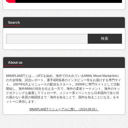
Search
About us
MMAPLANETとは..... UFCを始め、海外で行われているMMA( Mixed Martial Arts）
の大会情報、試合レポート、選手&関係者のインタビュー等をお届けする専門サイ
ト。 2007年6月よりニュースの配信をスタート。2009年に専門サイトとして活動
開始し、海外MMAの現在を伝える一方で、海外の柔術トーナメント、海外のキッ
クボクシングも厳選してフォロー中。メジャー系イベントから日本国内で余り目
の届かない良質の格闘技まで「海外を知ることで、国内を知ることになる」をモ
ットーに発信します。
MMAPLANETリニューアルに際し（2014.08.01）