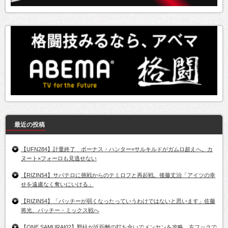
最近の投稿
【UFN284】計量終了 ボーナス・ハンター=サルキルドがガムロ超えへ。カ
ヌート×フォーロも見逃せない
【RIZIN54】サバテロに挑戦からのテミロフと再起戦。後藤丈治「アイツの幸
せを遠慮なく奪いにいける」
【RIZIN54】「パッチーが弱くなったっていうわけではないと思います」佐藤
将光、パッチー・ミックス戦へ
【ONE SAMURAI02】野杁が近距離の打ち合いでメンヤンを攻略。左フックで