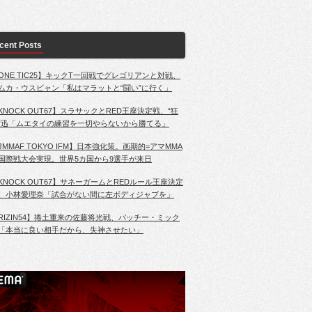
cent Posts
ONE TIC25】キックT一回戦でグレゴリアンと対戦、
ムカ・ウスビャン「私はマラットと“闘い”に行く」
KNOCK OUT67】スラサックとRED王座決定戦、“狂
”迅「ムエタイの練習を一切やらないから勝てる」
JMMAF TOKYO IFM】日本強化策。画期的=アマMMA
国際戦大会実現。世界5カ国から9選手が来日
KNOCK OUT67】サネーガームとREDルール王座決定
、小林愛理奈「試合がない間に左ボディジャブを」
RIZIN54】捲土重来の佐藤将光戦、パッチー・ミック
「本当に良い相手だから、失神させたい」