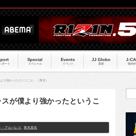
port
Special
Events
JJ Globo
J-C
レポート
スペシャル
イベント
柔術
国内M
僕より強かったということ」（青木）
バレスが僕より強かったというこ
ィ・アルバレス
,
青木真也