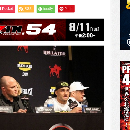
Pocket
RSS
feedly
Pin it