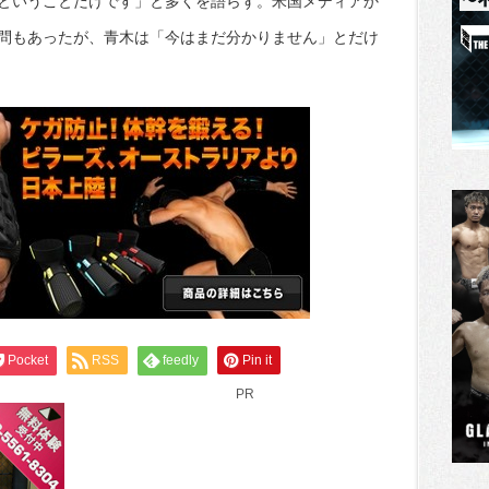
ということだけです」と多くを語らず。米国メディアか
問もあったが、青木は「今はまだ分かりません」とだけ
Pocket
RSS
feedly
Pin it
PR