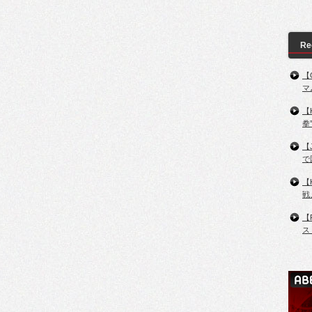
Re
【
マ
【
拳
【
で
【
戦
【
ス