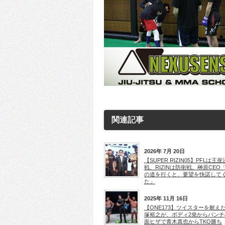
関連記事
2026年 7月 20日
【SUPER RIZIN05】PFLは王
戦、RIZINは防衛戦。榊原CEO
の道を行くと、要望を快諾して
た」
2025年 11月 16日
【ONE173】ツイスターを耐え
塚裕之が、ボディ2発からパンチ
面ヒザで青木真也からTKO勝ち