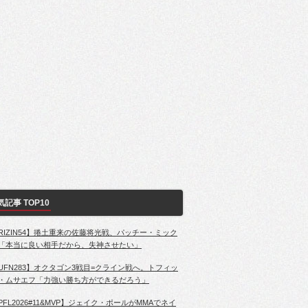
気記事 TOP10
RIZIN54】捲土重来の佐藤将光戦、パッチー・ミック
「本当に良い相手だから、失神させたい」
UFN283】オクタゴン3戦目=クライン戦へ。トフィッ
・ムサエフ「力強い勝ち方ができるだろう」
PFL2026#11&MVP】ジェイク・ポールがMMAでネイ