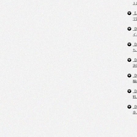
ト
【
で
【
イ
【
ち
【
決
【
極
【
戦
【
歩