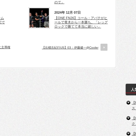
ので」
2024年 12月 07日
ーム
【ONE FN26】コール・アバテがヒ
Eで
ールで青木から一本勝ち。「レッグ
ロックで勝てて本当に嬉しい」
に主導権
【出稽古紀行US】03：伊藤健一@Cooler
人
【
ス
【
ク
【