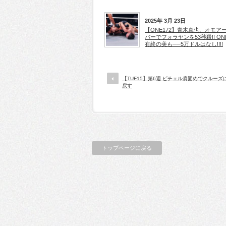
2025年 3月 23日
【ONE172】青木真也、オモア
バーでフォラヤンを53秒殺!! ON
有終の美も──5万ドルはなし!!!!
【TUF15】第6週 ピチェル肩固めでクルーズ
戻す
トップページに戻る