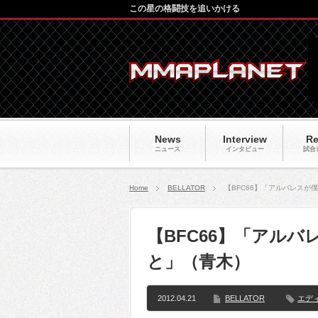
この星の格闘技を追いかける
News
Interview
Re
ニュース
インタビュー
試合
Home
BELLATOR
【BFC66】「アルバレスが
【BFC66】「アル
と」（青木）
2012.04.21
BELLATOR
エデ