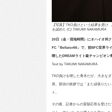
【写真】TKO負けという結果を受け
を認めた (C) TAKUMI NAKAMURA
20日（金・現地時間）にオハイオ州ク
FC「Bellator66」で、前BFC世
喫したDREAMライト級チャンピオ
Text by TAKUMI NAKAMURA
TKO負けを喫した青木だが、大きな
席。冒頭の挨拶では「また頑張りたい
ト。
その後、記者からの質疑応答を受けた