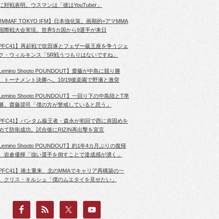
に対戦表明。ウスマンは「彼はYouTuber」
JMMAF TOKYO IFM】日本強化策。画期的=アマMMA
国際戦大会実現。世界5カ国から9選手が来日
PFC41】再起戦で吹田琢とフェザー級王座を争うジェ
ク・ウィルキンス「5R戦うつもりはないですね」
Lemino Shooto POUNDOUT】齋藤が中島に競り勝
、トーナメント決勝へ。10/19後楽園で野瀬と激突
Lemino Shooto POUNDOUT】一回り下の中島陸とT準
勝。齋藤奨司「僕の方が警戒していると思う」
PFC41】バンタム級王者・森永が初回で西に肩固めを
めて防衛成功。試合後にRIZIN再出撃を宣言
Lemino Shooto POUNDOUT】約1年4カ月ぶりの復帰
、岩倉優輝「強い選手を倒すことで達成感が湧く」
PFC41】捲土重来、北のMMAでキャリア再構築の一
。クリス・キルシュ「僕のムエタイを見せたい」