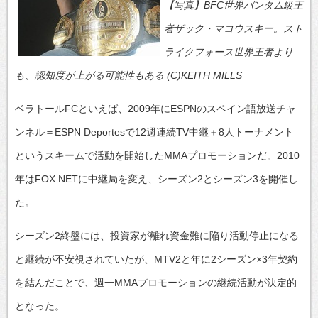
【写真】BFC世界バンタム級王
者ザック・マコウスキー。スト
ライクフォース世界王者より
も、認知度が上がる可能性もある (C)KEITH MILLS
ベラトールFCといえば、2009年にESPNのスペイン語放送チャ
ンネル＝ESPN Deportesで12週連続TV中継＋8人トーナメント
というスキームで活動を開始したMMAプロモーションだ。2010
年はFOX NETに中継局を変え、シーズン2とシーズン3を開催し
た。
シーズン2終盤には、投資家が離れ資金難に陥り活動停止になる
と継続が不安視されていたが、MTV2と年に2シーズン×3年契約
を結んだことで、週一MMAプロモーションの継続活動が決定的
となった。