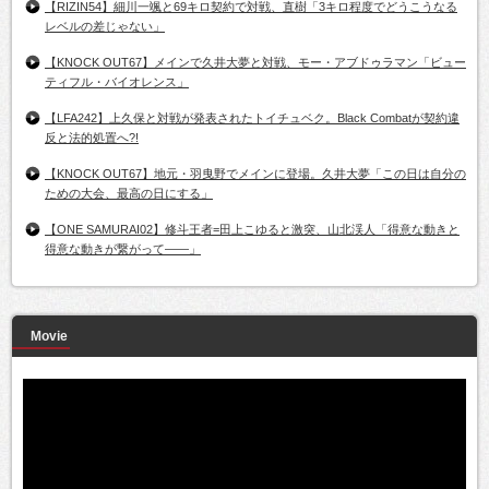
【RIZIN54】細川一颯と69キロ契約で対戦、直樹「3キロ程度でどうこうなる
レベルの差じゃない」
【KNOCK OUT67】メインで久井大夢と対戦、モー・アブドゥラマン「ビュー
ティフル・バイオレンス」
【LFA242】上久保と対戦が発表されたトイチュベク。Black Combatが契約違
反と法的処置へ?!
【KNOCK OUT67】地元・羽曳野でメインに登場。久井大夢「この日は自分の
ための大会、最高の日にする」
【ONE SAMURAI02】修斗王者=田上こゆると激突、山北渓人「得意な動きと
得意な動きが繋がって――」
Movie