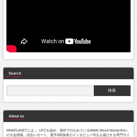
Search
About us
MMAPLANETとは..... UFCを始め、海外で行われているMMA( Mixed Martial Arts）
の大会情報、試合レポート、選手&関係者のインタビュー等をお届けする専門サイ