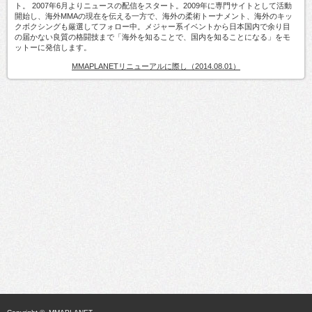
ト。 2007年6月よりニュースの配信をスタート。2009年に専門サイトとして活動
開始し、海外MMAの現在を伝える一方で、海外の柔術トーナメント、海外のキッ
クボクシングも厳選してフォロー中。メジャー系イベントから日本国内で余り目
の届かない良質の格闘技まで「海外を知ることで、国内を知ることになる」をモ
ットーに発信します。
MMAPLANETリニューアルに際し（2014.08.01）