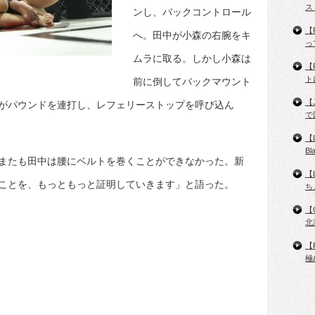
ス
ンし、バックコントロール
【
へ。田中が小森の右腕をキ
っ
ムラに取る。しかし小森は
【
ト
前に倒してバックマウント
【
がパウンドを連打し、レフェリーストップを呼び込ん
で
【
B
またも田中は腰にベルトを巻くことができなかった。新
【
ことを、もっともっと証明していきます」と語った。
ち
【
北
【
極