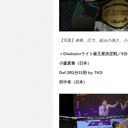
【写真】体格、圧力、組みの強さ。小森が
＜Gladiatorライト級王座決定戦／5
小森真誉（日本）
Def.3R2分31秒 by TKO
田中有（日本）