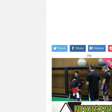
Tweet
Share
Hatena
PR