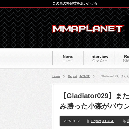
この星の格闘技を追いかける
News
Interview
Re
ニュース
インタビュー
試合
Home
Report
,
J-CAGE
【Gladiator02
【Gladiator02
み勝った小森がパウ
2025.01.12
Report
J-CAGE