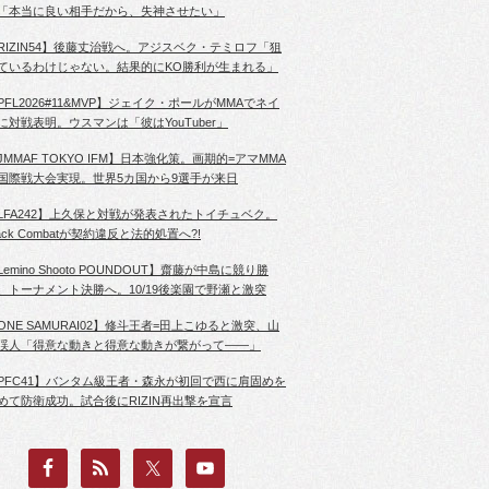
「本当に良い相手だから、失神させたい」
RIZIN54】後藤丈治戦へ。アジスベク・テミロフ「狙
ているわけじゃない。結果的にKO勝利が生まれる」
PFL2026#11&MVP】ジェイク・ポールがMMAでネイ
に対戦表明。ウスマンは「彼はYouTuber」
JMMAF TOKYO IFM】日本強化策。画期的=アマMMA
国際戦大会実現。世界5カ国から9選手が来日
LFA242】上久保と対戦が発表されたトイチュベク。
lack Combatが契約違反と法的処置へ?!
Lemino Shooto POUNDOUT】齋藤が中島に競り勝
、トーナメント決勝へ。10/19後楽園で野瀬と激突
ONE SAMURAI02】修斗王者=田上こゆると激突、山
渓人「得意な動きと得意な動きが繋がって――」
PFC41】バンタム級王者・森永が初回で西に肩固めを
めて防衛成功。試合後にRIZIN再出撃を宣言