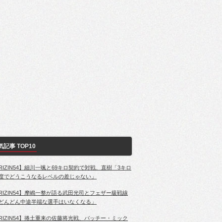
気記事 TOP10
RIZIN54】細川一颯と69キロ契約で対戦、直樹「3キロ
度でどうこうなるレベルの差じゃない」
RIZIN54】摩嶋一整が語る武田光司とフェザー級戦線
どんどん中途半端な選手はいなくなる」
RIZIN54】捲土重来の佐藤将光戦、パッチー・ミック