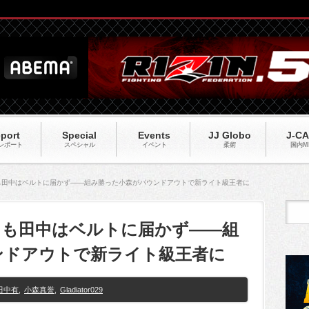
port
Special
Events
JJ Globo
J-C
レポート
スペシャル
イベント
柔術
国内M
9】またも田中はベルトに届かず――組み勝った小森がパウンドアウトで新ライト級王者に
9】またも田中はベルトに届かず――組
ンドアウトで新ライト級王者に
田中有
,
小森真誉
,
Gladiator029