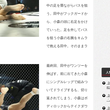
中の足を畳ながらパスを狙
う。田中がフックガードか
ら、小森の頭に右足をかけ
ていった。足を外してパス
を狙う小森の右腕をキムラ
で抱える田中。そのままラ
最終回、田中がワンツーを
人
伸ばす。前に出てきた小森
にシングルレッグで組みつ
【
程
いてドライブするも、切り
【
返されてしまう。小森はボ
「
ディロックからテイクダウ
【