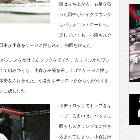
森は立ち上がる。右足を取
った田中がテイクダウンか
らバックコントロールへ。
崩していくも、小森もスク
田中が小森をケージに押し込み、初回を終えた。
森がプレスをかけて左フックを当てた。左ミドルからワン
てて組みつくも、小森が左腕を差し上げてケージに押し
体勢を入れ替えた。小森がボディロックから小外刈りを
ンに成功した。
ボディロックでトップをキ
ープする田中は、バックに
回るもスクランブルに持ち
込まれてしまう。小森は田