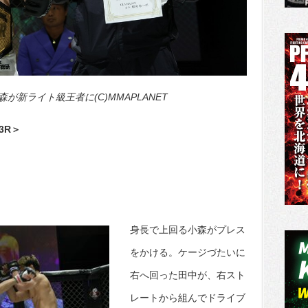
新ライト級王者に(C)MMAPLANET
分3R＞
身長で上回る小森がプレス
をかける。ケージづたいに
右へ回った田中が、右スト
レートから組んでドライブ