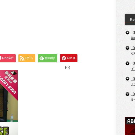
Re
【
後
【
な
Pocket
RSS
feedly
Pin it
【
PR
イ
【
え
【
ル