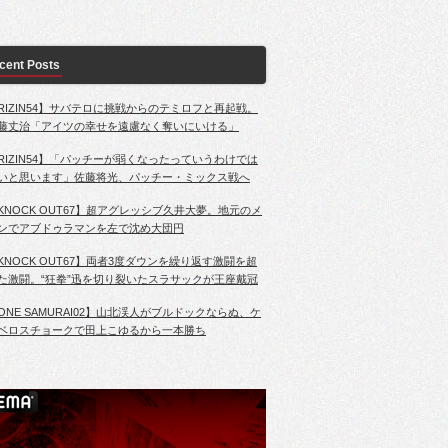
cent Posts
RIZIN54】サバテロに挑戦からのテミロフと再起戦。
藤丈治「アイツの幸せを遠慮なく奪いにいける」
RIZIN54】「パッチーが弱くなったっていうわけでは
いと思います」佐藤将光、パッチー・ミックス戦へ
KNOCK OUT67】超アグレッシブ久井大夢。地元のメ
ンでアブドゥラマンを左で沈め大団円
KNOCK OUT67】両者3度ダウンを繰り返す激闘を超
た激闘。“狂拳”迅を切り裂いたスラサックが王座戴冠
ONE SAMURAI02】山北渓人がブルドックならぬ、ケ
ベロスチョークで田上こゆるから一本勝ち