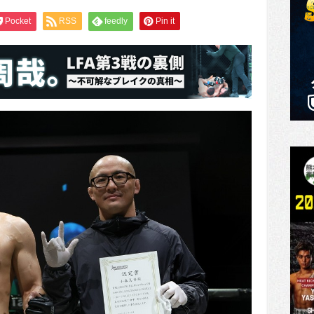
Pocket
RSS
feedly
Pin it