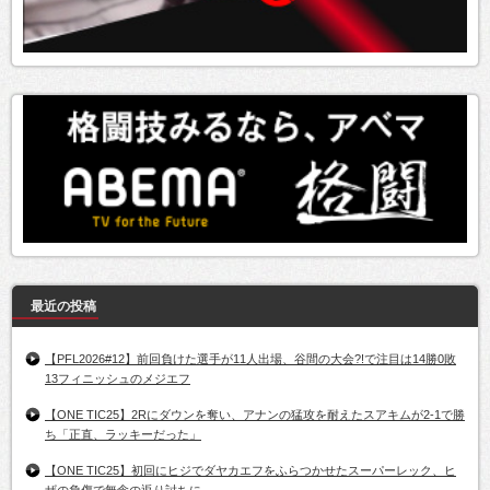
最近の投稿
【PFL2026#12】前回負けた選手が11人出場、谷間の大会?!で注目は14勝0敗
13フィニッシュのメジエフ
【ONE TIC25】2Rにダウンを奪い、アナンの猛攻を耐えたスアキムが2-1で勝
ち「正直、ラッキーだった」
【ONE TIC25】初回にヒジでダヤカエフをふらつかせたスーパーレック、ヒ