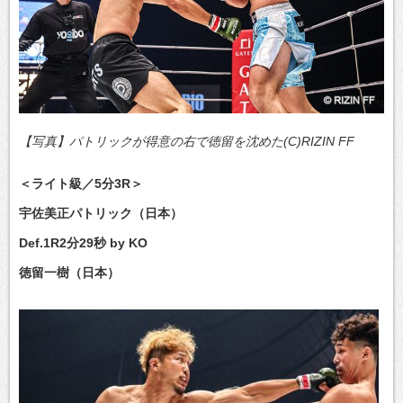
【写真】パトリックが得意の右で徳留を沈めた(C)RIZIN FF
＜ライト級／5分3R＞
宇佐美正パトリック（日本）
Def.1R2分29秒 by KO
徳留一樹（日本）