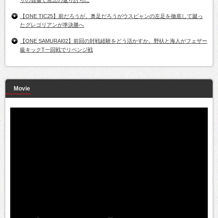
ザの負傷で無念の返り討ちに
【ONE TIC25】前だろうが、奥足だろうがウスビャンの左足を徹底して蹴っ
たグレゴリアンが準決勝へ
【ONE SAMURAI02】前回の対戦経験をどう活かすか。野杁と海人がフェザー
級キックT一回戦でリベンジ戦
Movie