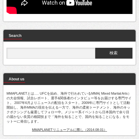
Search
About us
MMAPLANETとは..... UFCを始め、海外で行われているMMA( Mixed Martial Arts）
の大会情報、試合レポート、選手&関係者のインタビュー等をお届けする専門サイ
ト。 2007年6月よりニュースの配信をスタート。2009年に専門サイトとして活動
開始し、海外MMAの現在を伝える一方で、海外の柔術トーナメント、海外のキッ
クボクシングも厳選してフォロー中。メジャー系イベントから日本国内で余り目
の届かない良質の格闘技まで「海外を知ることで、国内を知ることになる」をモ
ットーに発信します。
MMAPLANETリニューアルに際し（2014.08.01）