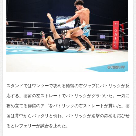
スタンドではワンツーで攻める徳留の右ジャブにパトリックが反
応する。徳留の左ストレートでパトリックがグラついた。一気に
攻め立てる徳留のアゴをパトリックの右ストレートが貫いた。徳
留は背中からバッタリと倒れ、パトリックが追撃の鉄槌を浴びせ
るとレフェリーが試合を止めた。