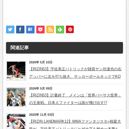
関連記事
2026年 5月 10日
【RIZIN53】宇佐美正パトリックが雑賀ヤン坊達也の右
アッパーに左を打ち抜き、サッカーボールキックでKO
2026年 5月 09日
【RIZIN53】計量終了 メインは「世界バーサス世界」
の王座戦。日本人ファイターは誰が飛び出す!?
2025年 11月 03日
【RIZIN LANDMARK12】MMAファンタジスタ=桜庭大
世が、宇佐美正パトリックにヒザ十字を極め一本勝ち