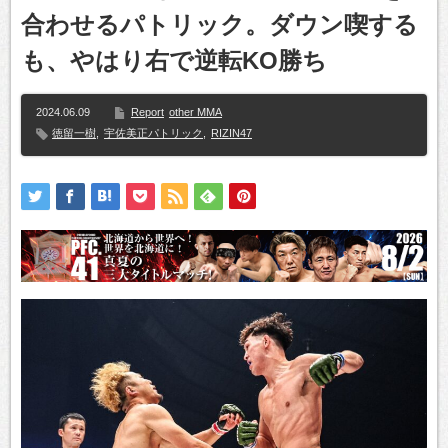
合わせるパトリック。ダウン喫する
も、やはり右で逆転KO勝ち
2024.06.09
Report
other MMA
徳留一樹
,
宇佐美正パトリック
,
RIZIN47