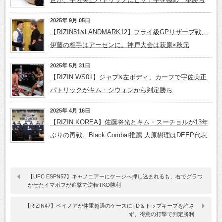
2025年 9月 05日
【RIZIN51&LANDMARK12】フライ級GPリザーブ戦、
伊藤の相手はアーセンに。神戸大会は萩原×秋元
2025年 5月 31日
【RIZIN WS01】ジャブ&左ボディ、カーフで宇佐美正
パトリックがキム・シウォンから判定勝ち
2025年 4月 16日
【RIZIN KOREA】佐藤将光とキム・スーチョルが13年
ぶりの再戦。Black Combat推薦 大原樹理はDEEP代表
【UFC ESPN57】キャノニアーにケージへ押し込まれるも、右でグラつ
かせたイマボフが追撃で逆転TKO勝利
【RIZIN47】ベイノアが体重超過のケースにTD＆トップキープを許さ
ず、得意の打撃で判定勝利