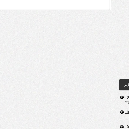
人
【
程
【
「
【