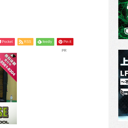
Pocket
RSS
feedly
Pin it
PR