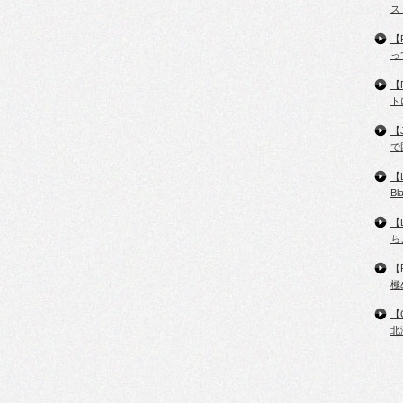
ス
【
っ
【
ト
【
で
【
B
【
ち
【
極
【
北