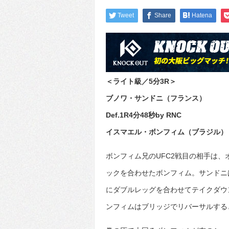
Tweet
Share
Hatena
＜ライト級／5分3R＞
ブノワ・サンドニ（フランス）
Def.1R4分48秒by RNC
イスマエル・ボンフィム（ブラジル）
ボンフィム兄のUFC2戦目の相手は、
ックを合わせたボンフィム。サンドニ
にダブルレッグを合わせてテイクダウ
ンフィムはブリッジでリバーサルする