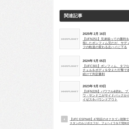
関連記事
2025年 2月 16日
【UFN251】兄弟揃っての勝利
指したボンフィム兄だが、サデ
フの軌道の変わる左ハイに下る
2024年 5月 05日
【UFC301】ボンフィム、タフ
チェルをボディを交えた打撃で
続けて判定勝利
2023年 9月 03日
【UFN226】パワフル&切れ。ブ
ワ・サンドニがサイドバックか
イゼスをパウンドアウト
【UFC ESPN48】47戦目のオクタゴン初陣
スタンのルジボエフが、フェヘイラを77秒K