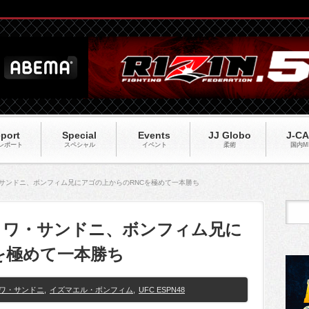
port
Special
Events
JJ Globo
J-C
レポート
スペシャル
イベント
柔術
国内M
ノワ・サンドニ、ボンフィム兄にアゴの上からのRNCを極めて一本勝ち
】ブノワ・サンドニ、ボンフィム兄に
を極めて一本勝ち
ワ・サンドニ
,
イズマエル・ボンフィム
,
UFC ESPN48