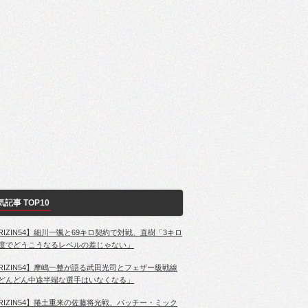
気記事 TOP10
RIZIN54】細川一颯と69キロ契約で対戦、直樹「3キロ
度でどうこうなるレベルの差じゃない」
RIZIN54】摩嶋一整が語る武田光司とフェザー級戦線
どんどん中途半端な選手はいなくなる」
RIZIN54】捲土重来の佐藤将光戦、パッチー・ミック