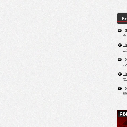
Re
【
会
【
た
【
ス
【
左
【
野