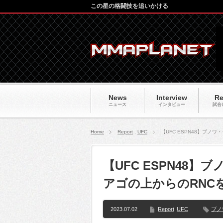
この星の格闘技を追いかける
News
Interview
Re
ニュース
インタビュー
試合
Home
Report
,
UFC
【UFC ESPN48】ブ
【UFC ESPN48
アゴの上からのRNC
2023.07.02
Report
UFC
ブノ