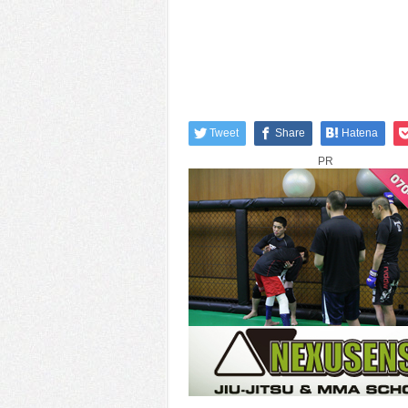
Tweet
Share
Hatena
PR