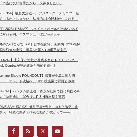
「本当に良い相手だから、失神させたい」
RIZIN54】後藤丈治戦へ。アジスベク・テミロフ「狙
ているわけじゃない。結果的にKO勝利が生まれる」
PFL2026#11&MVP】ジェイク・ポールがMMAでネイ
に対戦表明。ウスマンは「彼はYouTuber」
JMMAF TOKYO IFM】日本強化策。画期的=アマMMA
国際戦大会実現。世界5カ国から9選手が来日
LFA242】上久保と対戦が発表されたトイチュベク。
lack Combatが契約違反と法的処置へ?!
Lemino Shooto POUNDOUT】齋藤が中島に競り勝
、トーナメント決勝へ。10/19後楽園で野瀬と激突
PFC41】バンタム級王者・森永が初回で西に肩固めを
めて防衛成功。試合後にRIZIN再出撃を宣言
ONE SAMURAI02】修斗王者=田上こゆると激突、山
渓人「得意な動きと得意な動きが繋がって――」