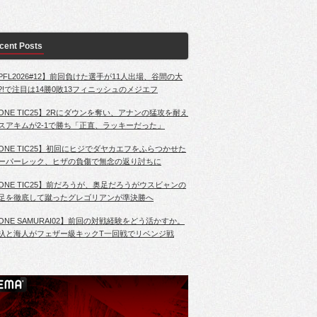
cent Posts
PFL2026#12】前回負けた選手が11人出場、谷間の大
?!で注目は14勝0敗13フィニッシュのメジエフ
ONE TIC25】2Rにダウンを奪い、アナンの猛攻を耐え
スアキムが2-1で勝ち「正直、ラッキーだった」
ONE TIC25】初回にヒジでダヤカエフをふらつかせた
ーパーレック、ヒザの負傷で無念の返り討ちに
ONE TIC25】前だろうが、奥足だろうがウスビャンの
足を徹底して蹴ったグレゴリアンが準決勝へ
ONE SAMURAI02】前回の対戦経験をどう活かすか。
杁と海人がフェザー級キックT一回戦でリベンジ戦