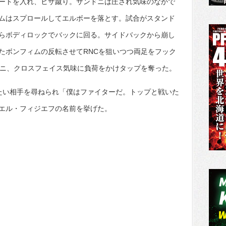
ートを入れ、ヒザ蹴り。サンドニは圧され気味のなかで
ムはスプロールしてエルボーを落とす。試合がスタンド
らボディロックでバックに回る。サイドバックから崩し
たボンフィムの反転させてRNCを狙いつつ両足をフック
ドニ、クロスフェイス気味に負荷をかけタップを奪った。
たい相手を尋ねられ「僕はファイターだ。トップと戦いた
エル・フィジエフの名前を挙げた。