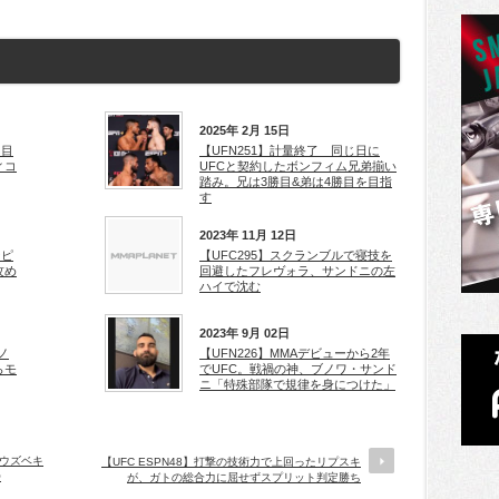
2025年 2月 15日
を目
【UFN251】計量終了 同じ日に
ィコ
UFCと契約したボンフィム兄弟揃い
踏み。兄は3勝目&弟は4勝目を目指
す
2023年 11月 12日
なピ
【UFC295】スクランブルで寝技を
攻め
回避したフレヴォラ、サンドニの左
ハイで沈む
2023年 9月 02日
ノ
【UFN226】MMAデビューから2年
らモ
でUFC。戦禍の神、ブノワ・サンド
ニ「特殊部隊で規律を身につけた」
でウズベキ
【UFC ESPN48】打撃の技術力で上回ったリプスキ
O
が、ガトの総合力に屈せずスプリット判定勝ち