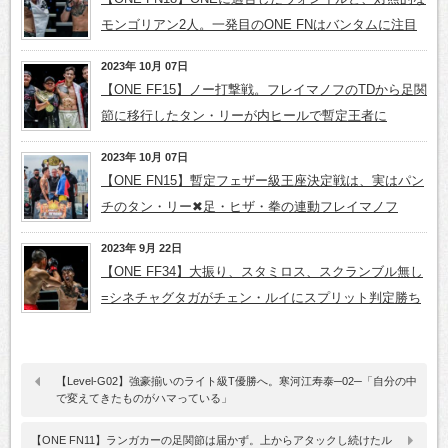
モンゴリアン2人。一発目のONE FNはバンタムに注目
2023年 10月 07日
【ONE FF15】ノー打撃戦。フレイマノフのTDから足関
節に移行したタン・リーが内ヒールで暫定王者に
2023年 10月 07日
【ONE FN15】暫定フェザー級王座決定戦は、実はパン
チのタン・リー✖足・ヒザ・拳の連動フレイマノフ
2023年 9月 22日
【ONE FF34】大振り、スタミロス、スクランブル無し
=シネチャグタガがチェン・ルイにスプリット判定勝ち
【Level-G02】強豪揃いのライト級T優勝へ。寒河江寿泰─02─「自分の中
で変えてきたものがハマっている」
【ONE FN11】ランガカーの足関節は届かず。上からアタックし続けたル