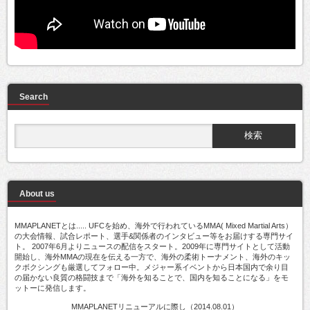
Search
About us
MMAPLANETとは..... UFCを始め、海外で行われているMMA( Mixed Martial Arts）
の大会情報、試合レポート、選手&関係者のインタビュー等をお届けする専門サイ
ト。 2007年6月よりニュースの配信をスタート。2009年に専門サイトとして活動
開始し、海外MMAの現在を伝える一方で、海外の柔術トーナメント、海外のキッ
クボクシングも厳選してフォロー中。メジャー系イベントから日本国内で余り目
の届かない良質の格闘技まで「海外を知ることで、国内を知ることになる」をモ
ットーに発信します。
MMAPLANETリニューアルに際し（2014.08.01）