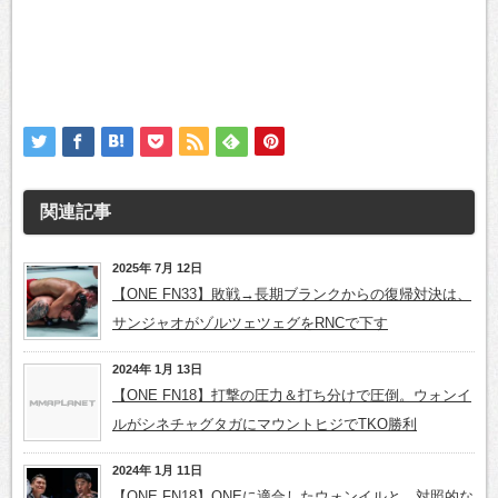
関連記事
2025年 7月 12日
【ONE FN33】敗戦→長期ブランクからの復帰対決は、
サンジャオがゾルツェツェグをRNCで下す
2024年 1月 13日
【ONE FN18】打撃の圧力＆打ち分けで圧倒。ウォンイ
ルがシネチャグタガにマウントヒジでTKO勝利
2024年 1月 11日
【ONE FN18】ONEに適合したウォンイルと、対照的な