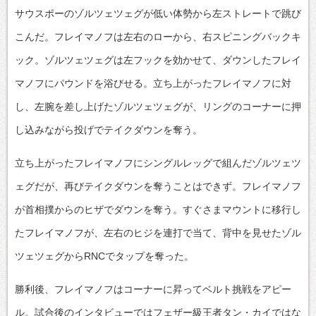
サウスポーのゾルツェツェグが低い体勢から左ストレートで跳び
こんだ。フレイマノフは左右のローから、右スピニングバックキ
ック。ゾルツェツェグは左フックを効かせて、ダウンしたフレイ
マノフにパウンドを浴びせる。立ち上がったフレイマノフに対
し、左腕を差し上げたゾルツェツェグが、リングのコーナーに押
し込みながら投げでテイクダウンを奪う。
立ち上がったフレイマノフにシングルレッグで組んだゾルツェツ
ェグだが、再びテイクダウンを奪うことはできず。フレイマノフ
が首相撲からのヒザでダウンを奪う。すぐさまマウントに移行し
たフレイマノフが、左右のヒジを連打で当て、背中を見せたゾル
ツェツェグからRNCでタップを奪った。
勝利後、フレイマノフはコーナーに昇ってベルト挑戦をアピー
ル。試合後のインタビューではフェザー級王者タン・カイではな