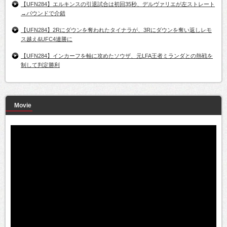
【UFN284】エルキンスの引退試合は初回35秒、デルヴァリエが左ストレート
→パウンドで介錯
【UFN284】2Rにダウンを奪われたタイナラが、3Rにダウンを奪い返しレモ
ス越え&UFC4連勝に
【UFN284】インカーフを軸に攻めたソウザ、元LFA王者ミランダとの熱戦を
制して判定勝利
Movie