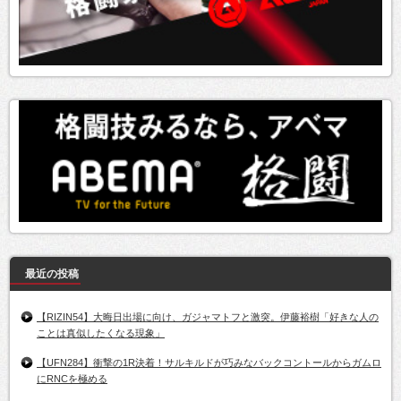
最近の投稿
【RIZIN54】大晦日出場に向け、ガジャマトフと激突。伊藤裕樹「好きな人の
ことは真似したくなる現象」
【UFN284】衝撃の1R決着！サルキルドが巧みなバックコントールからガムロ
にRNCを極める