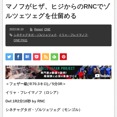
マノフがヒザ、ヒジからのRNCでゾ
ルツェツェグを仕留める
2023.06.10
Report
ONE
シネチャグタガ・ゾルツェツェク
,
イリャ・フレイマノフ
,
ONE FN11
＜フェザー級(※70.3キロ)／5分3R＞
イリャ・フレイマノフ（ロシア）
Def.1R2分18秒 by RNC
シネチャグタガ・ゾルツェツェグ（モンゴル）