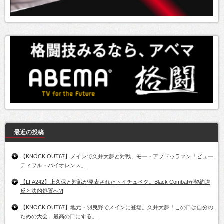
最近の投稿
【KNOCK OUT67】メインで久井大夢と対戦、モー・アブドゥラマン「ビュー
ティフル・バイオレンス」
【LFA242】上久保と対戦が発表されたトイチュベク。Black Combatが契約違
反と法的処置へ?!
【KNOCK OUT67】地元・羽曳野でメインに登場。久井大夢「この日は自分の
ための大会、最高の日にする」