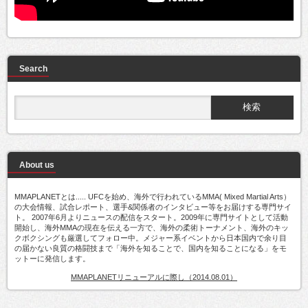
Search
About us
MMAPLANETとは..... UFCを始め、海外で行われているMMA( Mixed Martial Arts）
の大会情報、試合レポート、選手&関係者のインタビュー等をお届けする専門サイ
ト。 2007年6月よりニュースの配信をスタート。2009年に専門サイトとして活動
開始し、海外MMAの現在を伝える一方で、海外の柔術トーナメント、海外のキッ
クボクシングも厳選してフォロー中。メジャー系イベントから日本国内で余り目
の届かない良質の格闘技まで「海外を知ることで、国内を知ることになる」をモ
ットーに発信します。
MMAPLANETリニューアルに際し（2014.08.01）