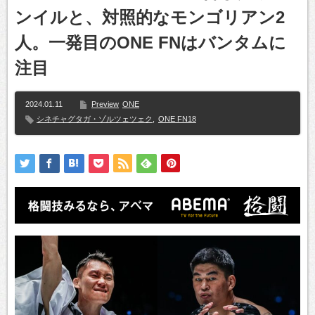
ンイルと、対照的なモンゴリアン2
人。一発目のONE FNはバンタムに
注目
2024.01.11
Preview
ONE
シネチャグタガ・ゾルツェツェク
,
ONE FN18