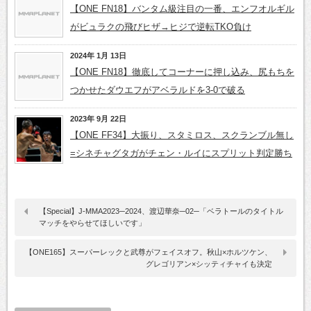
【ONE FN18】バンタム級注目の一番、エンフオルギル
がビュラクの飛びヒザ→ヒジで逆転TKO負け
2024年 1月 13日
【ONE FN18】徹底してコーナーに押し込み、尻もちを
つかせたダウエフがアベラルドを3-0で破る
2023年 9月 22日
【ONE FF34】大振り、スタミロス、スクランブル無し
=シネチャグタガがチェン・ルイにスプリット判定勝ち
【Special】J-MMA2023─2024、渡辺華奈─02─「ベラトールのタイトル
マッチをやらせてほしいです」
【ONE165】スーパーレックと武尊がフェイスオフ。秋山×ホルツケン、
グレゴリアン×シッティチャイも決定