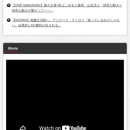
【ONE SAMURAI02】修斗王者=田上こゆると激突、山北渓人「得意な動きと
得意な動きが繋がって――」
【RIZIN54】後藤丈治戦へ。アジスベク・テミロフ「狙っているわけじゃな
い。結果的にKO勝利が生まれる」
Movie