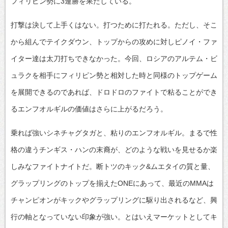
フィリピン勢に3連勝を果たしている。
打撃は決して上手くはない。打つために打たれる。ただし、そこ
から組んでテイクダウン、トップからの攻めに対しピノイ・ファ
イター達は太刀打ちできなかった。今回、ロシアのアルテム・ビ
ュラクを相手にフィリピン勢と相対した時と同様のトップゲーム
を展開できるのであれば、ドロドロのファイトで粘ることができ
るエンフオルギルの価値はさらに上がるだろう。
乗れば強いシネチャグタガと、粘りのエンフオルギル。まるで性
格の違うチンギス・ハンの末裔が、どのような戦いを見せるか楽
しみなファイトナイトだ。断トツのキック&ムエタイの質と量、
グラップリングのトップを揃えたONEにあって、最近のMMAは
チャンピオンがキックやグラップリングに駆り出されるなど、興
行の軸となっていない印象が強い。とはいえマーケットとしてキ