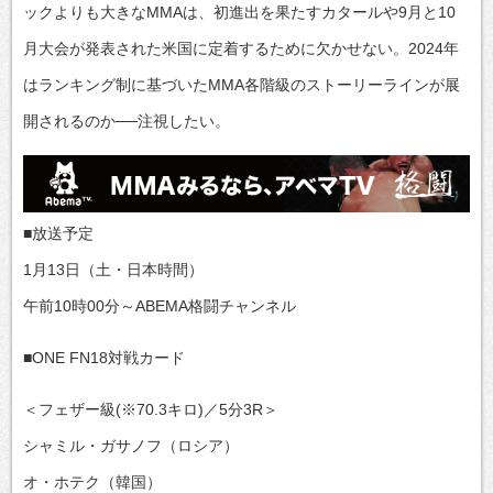
ックよりも大きなMMAは、初進出を果たすカタールや9月と10
月大会が発表された米国に定着するために欠かせない。2024年
はランキング制に基づいたMMA各階級のストーリーラインが展
開されるのか──注視したい。
■放送予定
1月13日（土・日本時間）
午前10時00分～ABEMA格闘チャンネル
■ONE FN18対戦カード
＜フェザー級(※70.3キロ)／5分3R＞
シャミル・ガサノフ（ロシア）
オ・ホテク（韓国）