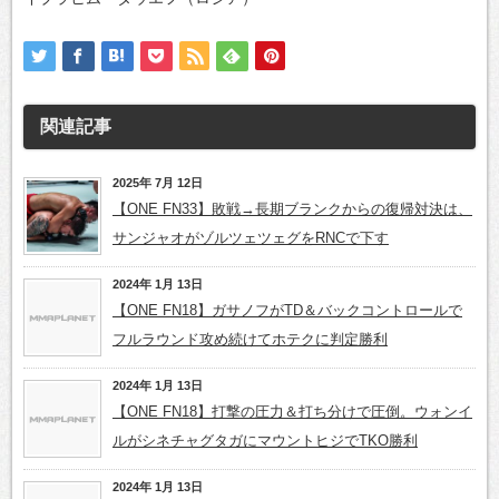
関連記事
2025年 7月 12日
【ONE FN33】敗戦→長期ブランクからの復帰対決は、
サンジャオがゾルツェツェグをRNCで下す
2024年 1月 13日
【ONE FN18】ガサノフがTD＆バックコントロールで
フルラウンド攻め続けてホテクに判定勝利
2024年 1月 13日
【ONE FN18】打撃の圧力＆打ち分けで圧倒。ウォンイ
ルがシネチャグタガにマウントヒジでTKO勝利
2024年 1月 13日