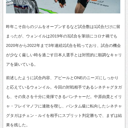
昨年こそ自らのジムをオープンするなど試合数は1試合だけに留
まったが、ウォンイルは2019年の3試合を筆頭にコロナ禍でも
2020年から2022年まで3年連続2試合を戦っており、試合の機会
が少なく厳しい時を過ごす日本人選手とは対照的に順調なキャリ
アを築いている。
前述したように試合内容、アピールとONEのニーズにしっかり
と応えているウォンイル。今回の対戦相手であるシネチャグタガ
も、その良さを十分に発揮できるパンチャーだ。中原由貴とイリ
ャ・フレイマノフに連敗を喫し、バンタム級に転向したシネチャ
グタガはチェン・ルイを相手にスプリット判定勝ちで、まずは結
果を残した。