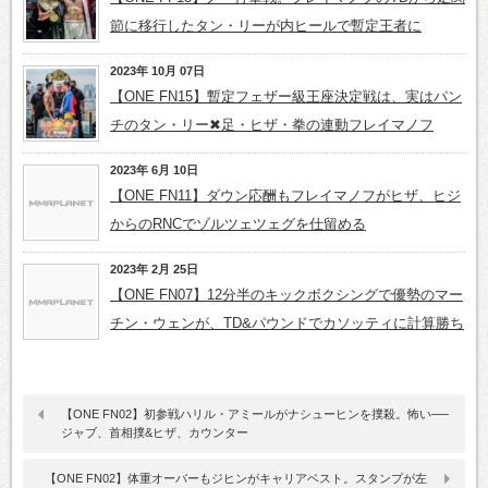
節に移行したタン・リーが内ヒールで暫定王者に
2023年 10月 07日
【ONE FN15】暫定フェザー級王座決定戦は、実はパン
チのタン・リー✖足・ヒザ・拳の連動フレイマノフ
2023年 6月 10日
【ONE FN11】ダウン応酬もフレイマノフがヒザ、ヒジ
からのRNCでゾルツェツェグを仕留める
2023年 2月 25日
【ONE FN07】12分半のキックボクシングで優勢のマー
チン・ウェンが、TD&パウンドでカソッティに計算勝ち
【ONE FN02】初参戦ハリル・アミールがナシューヒンを撲殺。怖い──
ジャブ、首相撲&ヒザ、カウンター
【ONE FN02】体重オーバーもジヒンがキャリアベスト。スタンプが左