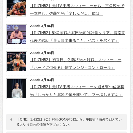
【RIZIN52】元LFA王者スウィーニーから、三角絞めで
一本勝ち。佐藤将光「楽しんだよ、俺は」
2026年 3月 06日
【RIZIN52】緊急参戦の武田光司は計量クリア。長南亮
代表の談話「最大限出来ること、ベストを尽くす」
2026年 3月 04日
【RIZIN52】初来日、佐藤将光と対戦。スウィーニー
「ハードに倒せる距離でレンジ・コントロール」
2026年 3月 03日
【RIZIN52】元LFA王者スウィーニーを迎え撃つ佐藤将
光「しっかりと北米の扉を開いて、ブッ壊しますよ」
【ONE】1月22日（金）発売GONG#312から。平田樹「海外で戦えてい
るという自分の価値を下げたくない」