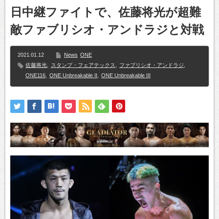
日中継ファイトで、佐藤将光が超難
敵ファブリシオ・アンドラジと対戦
2021.01.12
News
ONE
佐藤将光
,
スタンプ・フェアテックス
,
ファブリシオ・アンドラジ
,
ONE116
,
ONE Unbreakable II
,
ONE Unbreakable III