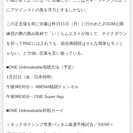
にアゲインストの風を浮力とするしかない。
この正念場を前に佐藤は昨日11日（月）に行われたZOOM公開
練習の際の囲み取材で「いくらムエタイが強くて、テイクダウン
を切ってRNCには入れても、総合格闘技はそんな簡単なモノじ
ゃない」と力強い言葉を言い放っている。
■ONE Unbreakable視聴方法（予定）
1月22日（金・日本時間）
午後9時30分～ ABEMA格闘チャンネル
午後9時30分～ONE Super App
■ONE Unbreakable対戦カード
＜キックボクシング世界バンタム級選手権試合／3分5R＞