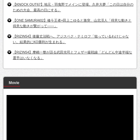
【KNOCK OUT67】地元・羽曳野でメインに登場。久井大夢「この日は自分の
ための大会、最高の日にする」
【ONE SAMURAI02】修斗王者=田上こゆると激突、山北渓人「得意な動きと
得意な動きが繋がって――」
【RIZIN54】後藤丈治戦へ。アジスベク・テミロフ「狙っているわけじゃな
い。結果的にKO勝利が生まれる」
【RIZIN54】摩嶋一整が語る武田光司とフェザー級戦線「どんどん中途半端な
選手はいなくなる」
Movie