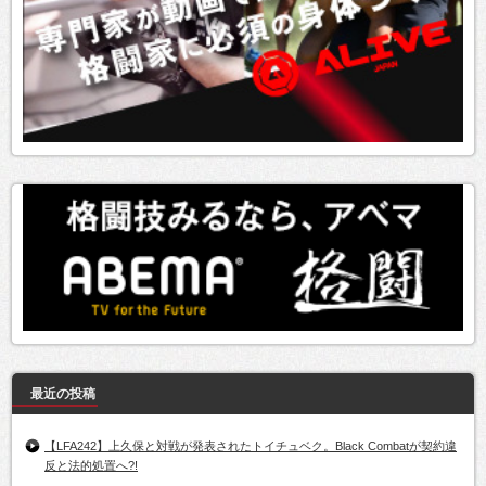
最近の投稿
【LFA242】上久保と対戦が発表されたトイチュベク。Black Combatが契約違
反と法的処置へ?!