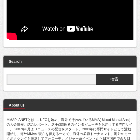
Search
About us
MMAPLANETとは..... UFCを始め、海外で行われているMMA( Mixed Martial Arts）
の大会情報、試合レポート、選手&関係者のインタビュー等をお届けする専門サイ
ト。 2007年6月よりニュースの配信をスタート。2009年に専門サイトとして活動
開始し、海外MMAの現在を伝える一方で、海外の柔術トーナメント、海外のキッ
クボクシングも厳選してフォロー中。メジャー系イベントから日本国内で余り目