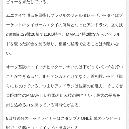
ビューを果たしている。
ムエタイで頂点を目指しブラジルのフォルタレーザからタイはプ
ーケットのタイガームエタイの所属となったアンドラジ。立ち技
の戦績は29戦28勝で11KO勝ち、MMAは4勝2敗ながらアベラル
ドを破った試合を見る限り、相当な猛者であることは間違いな
い。
オーソ基調のスイッチヒッター、怖いのは下がってパンチを打つ
ことができる点だ。またテンカオだけでなく、首相撲からヒザ蹴
りにも長けている。つまりアンドラジは佐藤の前進力、そしてゼ
ロ距離でのMMAらしい打撃と組み技の融合という最大の長所を
封じ込める力を持っている可能性がある。
5日放送分のヘッドライナーはスタンプとONE初陣のラソヒーナ
戦で、佐藤はコ・メインでの出場となる。