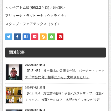
＜女子アトム級(※52.2キロ)／5分3R＞
アリョーナ・ラソヒーナ（ウクライナ）
スタンプ・フェアテックス（タイ）
関連記事
2026年 8月 04日
【RIZIN54】捲土重来の佐藤将光戦、パッチー・ミック
ス「本当に良い相手だから、失神させたい」
2026年 6月 23日
【RIZIN54】対世界4連戦！伊藤×ガジャマトフ、佐藤×
ミックス、後藤×テミロフ、水野×カイウェンが決定
2026年 3月 07日