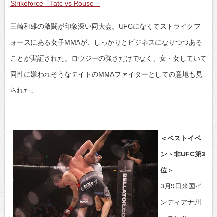
Strikeforce「Tate vs Rouse」
三崎和雄の激闘が印象深い同大会。UFCになくてストライクフ
ォースにある女子MMAが、しっかりとビジネスになりつつある
ことが実証された。ロウジーの強さだけでなく、女・女していて
同性に嫌われそうなテイトのMMAファイターとしての意地も見
られた。
＜ベストイベ
ント非UFC第3
位＞
3月9日米国イ
ンディアナ州