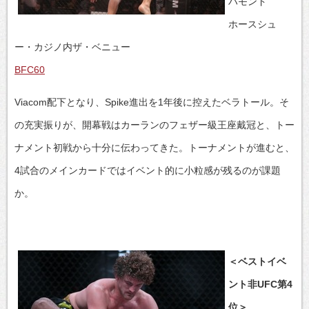
ハモンド
ホースシュ
ー・カジノ内ザ・ベニュー
BFC60
Viacom配下となり、Spike進出を1年後に控えたベラトール。そ
の充実振りが、開幕戦はカーランのフェザー級王座戴冠と、トー
ナメント初戦から十分に伝わってきた。トーナメントが進むと、
4試合のメインカードではイベント的に小粒感が残るのが課題
か。
＜ベストイベ
ント非UFC第4
位＞