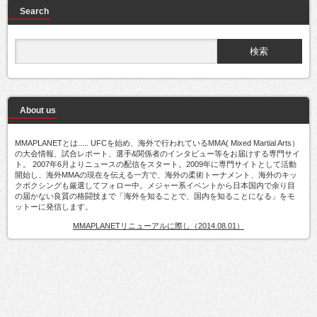
Search
About us
MMAPLANETとは..... UFCを始め、海外で行われているMMA( Mixed Martial Arts）
の大会情報、試合レポート、選手&関係者のインタビュー等をお届けする専門サイ
ト。 2007年6月よりニュースの配信をスタート。2009年に専門サイトとして活動
開始し、海外MMAの現在を伝える一方で、海外の柔術トーナメント、海外のキッ
クボクシングも厳選してフォロー中。メジャー系イベントから日本国内で余り目
の届かない良質の格闘技まで「海外を知ることで、国内を知ることになる」をモ
ットーに発信します。
MMAPLANETリニューアルに際し（2014.08.01）