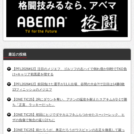
最近の投稿
【PFL2026#12】注目のメジエフ、ゴルソフの左ハイで倒れ僅か59秒でTKO負
け=キャリア初黒星を喫する
【PFL2026#12】前回負けた選手が11人出場、谷間の大会?!で注目は14勝0敗
13フィニッシュのメジエフ
【ONE TIC25】2Rにダウンを奪い、アナンの猛攻を耐えたスアキムが2-1で勝
ち「正直、ラッキーだった」
【ONE TIC25】初回にヒジでダヤカエフをふらつかせたスーパーレック、ヒ
ザの負傷で無念の返り討ちに
【ONE TIC25】前だろうが、奥足だろうがウスビャンの左足を徹底して蹴っ