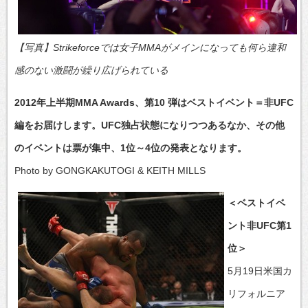
【写真】Strikeforceでは女子MMAがメインになっても何ら違和
感のない激闘が繰り広げられている
2012年上半期MMA Awards、第10 弾はベストイベント＝非UFC
編をお届けします。UFC独占状態になりつつあるなか、その他
のイベントは票が集中、1位～4位の発表となります。
Photo by GONGKAKUTOGI & KEITH MILLS
＜ベストイベ
ント非UFC第1
位＞
5月19日米国カ
リフォルニア