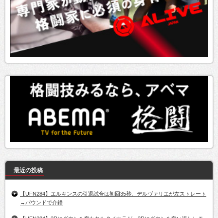
最近の投稿
【UFN284】エルキンスの引退試合は初回35秒、デルヴァリエが左ストレート
→パウンドで介錯