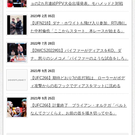
ョの2カ月連続PPV大会出場発表。モハメッドと対戦
2023年 2月 05日
【UFN218】ダナ・ホワイトも飛び入り参加、RTU制し
た中村倫也「ここからスタート、本レースが始まる」
2022年 7月 28日
【DWCS2022#01】パイファーがディアスをKO。ダ
ナ、怒りのシメコメ「パイファーのような試合をしろ」
2021年 9月 26日
【UFC266】期待どおり?の乱打戦は、ローラーがボデ
ィ攻撃からの右フックでディアスをマットに沈める
2021年 9月 25日
【UFC266】計量終了 ブライアン・オルテガ「ベルト
なんてクソくらえ。お前の首を掻き切ってやる」