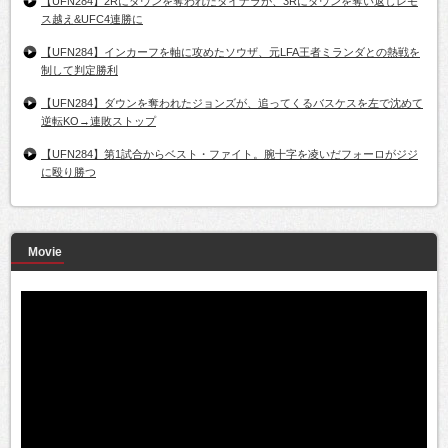
【UFN284】2Rにダウンを奪われたタイナラが、3Rにダウンを奪い返しレモ
ス越え&UFC4連勝に
【UFN284】インカーフを軸に攻めたソウザ、元LFA王者ミランダとの熱戦を
制して判定勝利
【UFN284】ダウンを奪われたジョンズが、追ってくるバスケスを左で沈めて
逆転KO→連敗ストップ
【UFN284】第1試合からベスト・ファイト。腕十字を凌いだフォーロがジジ
に殴り勝つ
Movie