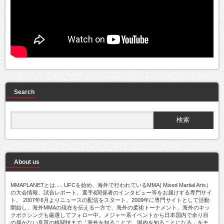
Search
About us
MMAPLANETとは..... UFCを始め、海外で行われているMMA( Mixed Martial Arts）
の大会情報、試合レポート、選手&関係者のインタビュー等をお届けする専門サイ
ト。 2007年6月よりニュースの配信をスタート。2009年に専門サイトとして活動
開始し、海外MMAの現在を伝える一方で、海外の柔術トーナメント、海外のキッ
クボクシングも厳選してフォロー中。メジャー系イベントから日本国内で余り目
の届かない良質の格闘技まで「海外を知ることで、国内を知ることになる」をモ