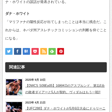
ナ・ホワイトの談話が発表されている。
ダナ・ホワイト
「マリファナの陽性反応が出てしまったことは本当に残念だ。こ
れからは、ネバダ州アスレチックコミッションの判断を仰ぐこと
になる」
関連記事
2025年 9月 10日
【DWCS S09Ep05】16秒KOのアスプルンド、第1試合
の敗者ダイアーと5人が契約。ヴィダルはもう一戦!!
2023年 4月 21日
【UFC288】ダナ・ホワイトが5月6日大会にドゥリーニ