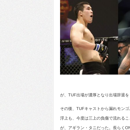
が、TUF出場が濃厚となり出場辞退
その後、TUFキャストから漏れモンゴルで
浮上も、今度は三上の負傷で流れるこ
が、アギラン・タニだった。長らくO