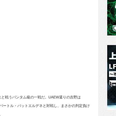
生と戦うバンタム級の一戦だ。UAEW還りの吉野は
揚げ戦でシンバートル・バットエルデネと対戦し、まさかの判定負け
。