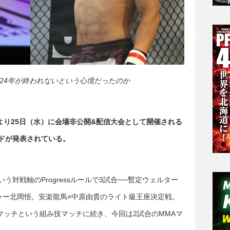
24年が終われないという心境だったのか
会より25日（水）に会場非公開&配信大会として開催される
加カードが発表されている。
う対戦軸のProgressルールで3試合──暫定ウェルター
ャー北岡悟。安楽龍馬×中原由貴のライト級王座決定戦。
マッチという組み技マッチに続き、今回は2試合のMMAマ