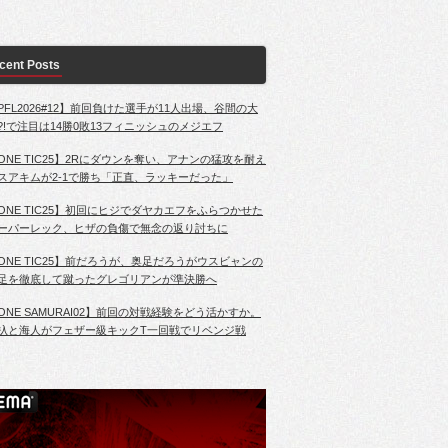
cent Posts
PFL2026#12】前回負けた選手が11人出場、谷間の大
?!で注目は14勝0敗13フィニッシュのメジエフ
ONE TIC25】2Rにダウンを奪い、アナンの猛攻を耐え
スアキムが2-1で勝ち「正直、ラッキーだった」
ONE TIC25】初回にヒジでダヤカエフをふらつかせた
ーパーレック、ヒザの負傷で無念の返り討ちに
ONE TIC25】前だろうが、奥足だろうがウスビャンの
足を徹底して蹴ったグレゴリアンが準決勝へ
ONE SAMURAI02】前回の対戦経験をどう活かすか。
杁と海人がフェザー級キックT一回戦でリベンジ戦