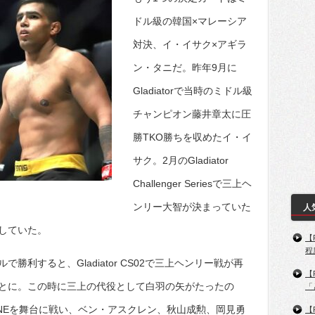
ドル級の韓国×マレーシア
対決、イ・イサク×アギラ
ン・タニだ。昨年9月に
Gladiatorで当時のミドル級
チャンピオン藤井章太に圧
勝TKO勝ちを収めたイ・イ
サク。2月のGladiator
Challenger Seriesで三上ヘ
ンリー大智が決まっていた
人
をしていた。
【
程
勝利すると、Gladiator CS02で三上ヘンリー戦が再
【
とに。この時に三上の代役として白羽の矢がたったの
「
NEを舞台に戦い、ベン・アスクレン、秋山成勲、岡見勇
【