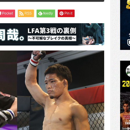
Pocket
RSS
feedly
Pin it