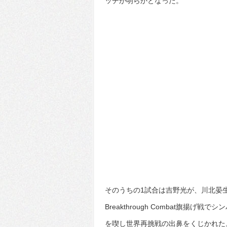
ッチが明らかとなった。
そのうちの1試合は吉野光が、川北晏
Breakthrough Combat旗
を喫し世界再挑戦の出鼻をくじかれた