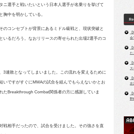
タニ選手と戦いたいという日本人選手が名乗りを挙げて
と胸中を明かしている。
Re
そのコンセプトが背景にあるミドル級戦と、現状突破と
【
といるだろう。なおリリースの寄せられた出場2選手のコ
会
【
た
【
ス
、3連敗となってしまいました。この流れを変えるために
【
短いですがすぐにMMAの試合を組んでもらえないかとお
左
reakthrough Combat関係者の方に感謝していま
【
野
対戦相手だったので、試合を受けました。その強さを直