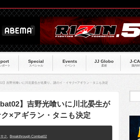
port
Special
Events
JJ Globo
J-C
レポート
スペシャル
イベント
柔術
国内M
 Combat02】吉野光喰いに川北晏生が名乗り。謎のイ・イサク×アギラン・タニも決定
 Combat02】吉野光喰いに川北晏生が
サク×アギラン・タニも決定
イサク
,
Breakthrough Combat02