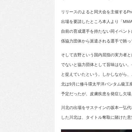
リリースのよると同大会を主催するProg
出場を要請したところ本人より「MM
自前の育成選手を持たない同イベント
係協力団体から派遣される選手で賄っ
そして吉野という国内屈指の実力者と自
でないと協力団体として旨味はない。
と捉えていたという。しかしながら、ここ
北は9月に修斗環太平洋バンタム級王
予定だったが、皮膚疾患を発症し欠場
川北の出場をサステインの坂本一弘代
した川北は、タイトル奪取に賭けた意