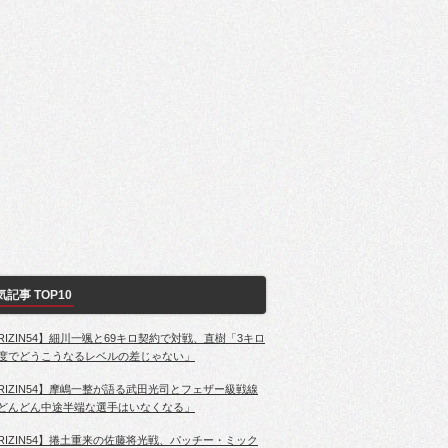
気記事 TOP10
RIZIN54】細川一颯と69キロ契約で対戦、直樹「3キロ
度でどうこうなるレベルの差じゃない」
RIZIN54】摩嶋一整が語る武田光司とフェザー級戦線
どんどん中途半端な選手はいなくなる」
RIZIN54】捲土重来の佐藤将光戦、パッチー・ミック