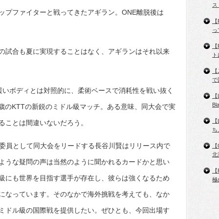
ス
ップファイターと戦ってきたアギラン。ONE離脱後は
【
っ
【
の試合も夏に実現することはなく、アギランはそれ以来
ト
【
で
敗。緩いボディとは対照的に、柔術ベースで消耗性を戦い抜く
【
B
4歳のKTTの新鋭のミドル級マッチ。ある意味、同大会で実
【
ることは間違いないだろう。
ち
s実行委員として同大会をリードする長谷川賢はリリース内で
【
北
ような疑問の声は当然のように聞かれるカードかと思い
【
級にも世界を目指す選手が存在し、彼らは強くなるため
極
になっています。そのなかで海外挑戦を考えても、なか
ミドル級の国際戦を提供したい。ぜひとも、今回出場す