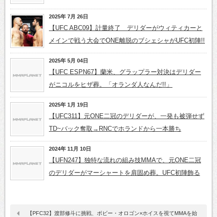
2025年 7月 26日
【UFC ABC09】計量終了 デリダーがウィティカーと
メインで戦う大会でONE離脱のブシェシャがUFC初陣!!
2025年 5月 04日
【UFC ESPN67】蘭米、グラップラー対決はデリダー
がニコルをヒザ葬。「オランダ人なんだ!!」
2025年 1月 19日
【UFC311】元ONE二冠のデリダーが、一発も被弾せず
TD~バック奪取→RNCでホランドから一本勝ち
2024年 11月 10日
【UFN247】独特な流れの組み技MMAで、元ONE二冠
のデリダーがマーシャートを肩固め葬。UFC初陣飾る
【PFC32】渡部修斗に挑戦、ボビー・オロゴン×ホイスを視てMMAを始