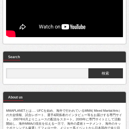
Search
About us
MMAPLANETとは..... UFCを始め、海外で行われているMMA( Mixed Martial Arts）
の大会情報、試合レポート、選手&関係者のインタビュー等をお届けする専門サイ
ト。 2007年6月よりニュースの配信をスタート。2009年に専門サイトとして活動
開始し、海外MMAの現在を伝える一方で、海外の柔術トーナメント、海外のキッ
クボクシングも厳選してフォロー中。メジャー系イベントから日本国内で余り目