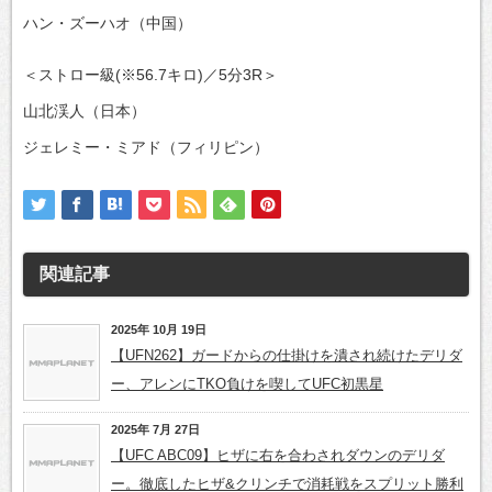
ハン・ズーハオ（中国）
＜ストロー級(※56.7キロ)／5分3R＞
山北渓人（日本）
ジェレミー・ミアド（フィリピン）
関連記事
2025年 10月 19日
【UFN262】ガードからの仕掛けを潰され続けたデリダ
ー、アレンにTKO負けを喫してUFC初黒星
2025年 7月 27日
【UFC ABC09】ヒザに右を合わされダウンのデリダ
ー。徹底したヒザ&クリンチで消耗戦をスプリット勝利