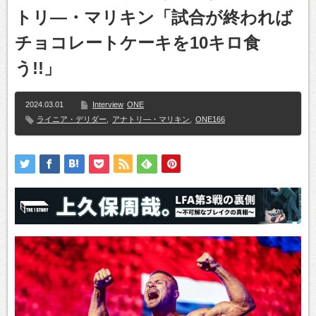
トリ―・マリキン「試合が終われば
チョコレートケーキを10キロ食
う!!」
2024.03.01
Interview
ONE
ライニア・デリダー
,
アナトリ―・マリキン
,
ONE166