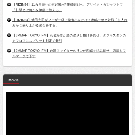
【RIZIN54】11カ月振りの再起戦=伊藤裕樹戦へ、アリベク・ガジャマトフ
「打撃とは何かを伊藤に教える」
【RIZIN54】武田光司がフェザー級上位進出をかけて摩嶋一整と対戦「玄人好
みかつ盛り上がる試合をする」
【JMMAF TOKYO IFM】浜名海歩が腰の強さと投げを見せ、タジキスタンの
カフロフにスプリット判定で勝利
【JMMAF TOKYO IFM】台湾ファイターのリンが西嶋を組み伏せ、西嶋をフ
ルマークで下す
Movie