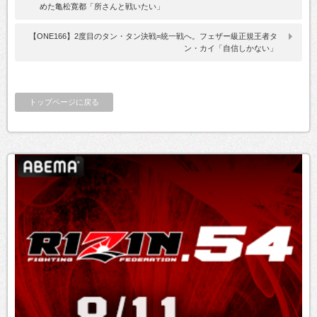
めた亀松寛都「所さんと戦いたい」
【ONE166】2度目のタン・タン決戦=統一戦へ。フェザー級正規王者タ
ン・カイ「自信しかない」
トップページに戻る