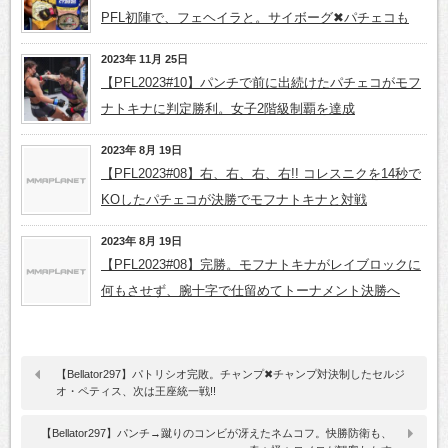
PFL初陣で、フェヘイラと。サイボーグ✖パチェコも
2023年 11月 25日
【PFL2023#10】パンチで前に出続けたパチェコがモフ
ナトキナに判定勝利。女子2階級制覇を達成
2023年 8月 19日
【PFL2023#08】右、右、右、右!! コレスニクを14秒で
KOしたパチェコが決勝でモフナトキナと対戦
2023年 8月 19日
【PFL2023#08】完勝。モフナトキナがレイブロックに
何もさせず、腕十字で仕留めてトーナメント決勝へ
【Bellator297】パトリシオ完敗。チャンプ✖チャンプ対決制したセルジ
オ・ペティス、次は王座統一戦!!
【Bellator297】パンチ→蹴りのコンビが冴えたネムコフ。快勝防衛も、