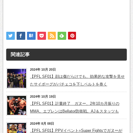
関連記事
2024年 10月 20日
【PFL SF01】顔は傷だらけでも、効果的な攻撃を見せ
たサイボーグがパチェコを下しベルトを巻く
2024年 10月 19日
【PFL SF01】計量終了 ガヌー、2年10カ月振りの
MMA。エブレンはBellator防衛戦。AJ＆スタッツも
2024年 8月 08日
【PFL SF01】PPVイベント=Super Fightsでガヌーが