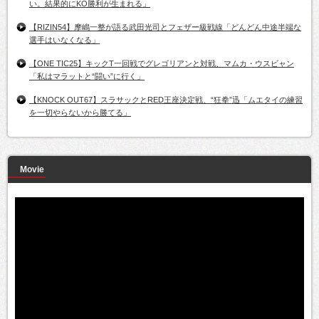
い。結果的にKO勝利が生まれる」
【RIZIN54】摩嶋一整が語る武田光司とフェザー級戦線「どんどん中途半端な
選手はいなくなる」
【ONE TIC25】キックT一回戦でグレゴリアンと対戦、マムカ・ウスビャン
「私はマラットと“闘い”に行く」
【KNOCK OUT67】スラサックとRED王座決定戦、“狂拳”迅「ムエタイの練習
を一切やらないから勝てる」
Movie