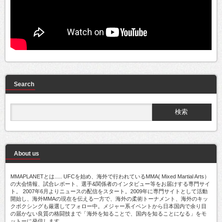
Search
About us
MMAPLANETとは..... UFCを始め、海外で行われているMMA( Mixed Martial Arts）
の大会情報、試合レポート、選手&関係者のインタビュー等をお届けする専門サイ
ト。 2007年6月よりニュースの配信をスタート。2009年に専門サイトとして活動
開始し、海外MMAの現在を伝える一方で、海外の柔術トーナメント、海外のキッ
クボクシングも厳選してフォロー中。メジャー系イベントから日本国内で余り目
の届かない良質の格闘技まで「海外を知ることで、国内を知ることになる」をモ
ットーに発信します。