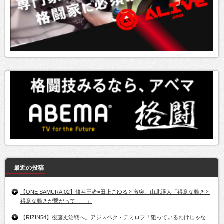
最近の投稿
【ONE SAMURAI02】修斗王者=田上こゆると激突、山北渓人「得意な動きと
得意な動きが繋がって――」
【RIZIN54】後藤丈治戦へ。アジスベク・テミロフ「狙っているわけじゃな