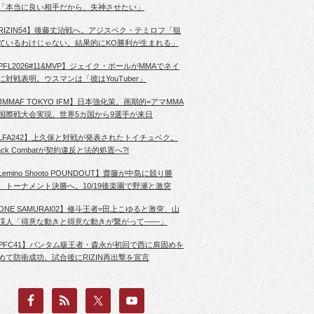
「本当に良い相手だから、失神させたい」
RIZIN54】後藤丈治戦へ。アジスベク・テミロフ「狙
ているわけじゃない。結果的にKO勝利が生まれる」
PFL2026#11&MVP】ジェイク・ポールがMMAでネイ
に対戦表明。ウスマンは「彼はYouTuber」
JMMAF TOKYO IFM】日本強化策。画期的=アマMMA
国際戦大会実現。世界5カ国から9選手が来日
LFA242】上久保と対戦が発表されたトイチュベク。
lack Combatが契約違反と法的処置へ?!
Lemino Shooto POUNDOUT】齋藤が中島に競り勝
、トーナメント決勝へ。10/19後楽園で野瀬と激突
ONE SAMURAI02】修斗王者=田上こゆると激突、山
渓人「得意な動きと得意な動きが繋がって――」
PFC41】バンタム級王者・森永が初回で西に肩固めを
めて防衛成功。試合後にRIZIN再出撃を宣言