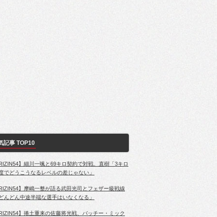
気記事 TOP10
RIZIN54】細川一颯と69キロ契約で対戦、直樹「3キロ
度でどうこうなるレベルの差じゃない」
RIZIN54】摩嶋一整が語る武田光司とフェザー級戦線
どんどん中途半端な選手はいなくなる」
RIZIN54】捲土重来の佐藤将光戦、パッチー・ミック