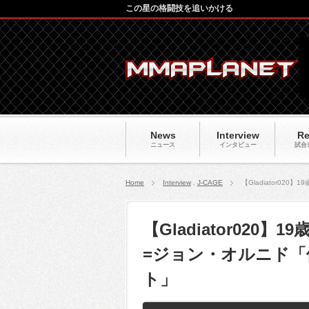
この星の格闘技を追いかける
News
Interview
Re
ニュース
インタビュー
試合
Home
Interview
,
J-CAGE
【Gladiator0
【Gladiator02
=ジョン・オルニド
ト」