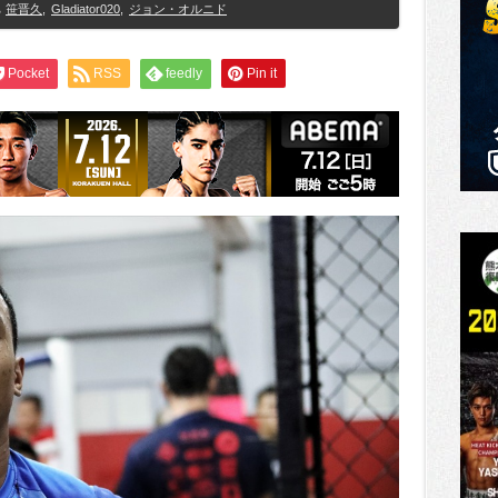
笹晋久
,
Gladiator020
,
ジョン・オルニド
Pocket
RSS
feedly
Pin it