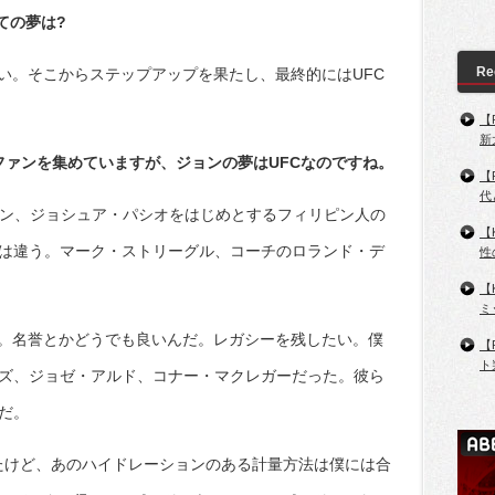
ての夢は?
Re
い。そこからステップアップを果たし、最終的にはUFC
【
新
ファンを集めていますが、ジョンの夢はUFCなのですね。
【
代
ヤン、ジョシュア・パシオをはじめとするフィリピン人の
【
Cは違う。マーク・ストリーグル、コーチのロランド・デ
性
【
ミ
。名誉とかどうでも良いんだ。レガシーを残したい。僕
【
ト
ンズ、ジョゼ・アルド、コナー・マクレガーだった。彼ら
だ。
 PHで戦ったけど、あのハイドレーションのある計量方法は僕には合