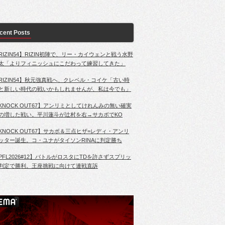
cent Posts
RIZIN54】RIZIN初陣で、リー・カイウェンと戦う水野
太「よりフィニッシュにこだわって練習してきた」
RIZIN54】秋元強真戦へ、クレベル・コイケ「古い時
と新しい時代の戦いかもしれませんが、私は今でも」
KNOCK OUT67】アンリミとしてけれんみの無い確実
の増した戦い。平川蓮斗が辻村を右→サカボでKO
KNOCK OUT67】サカボ＆三点ヒザ=レディ・アンリ
ッター誕生。コ・ユナがタイソンRINAに判定勝ち
PFL2026#12】バトルがロスタにTDを許さずスプリッ
判定で勝利。王座挑戦に向けて連戦直訴