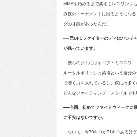
MMAを始めるまで柔術もレスリング
み技のトーナメントに出るようになる
グの才能があったんだ」
──元UFCファイターのディはパン
が残っています。
「僕らのジムにはヤコブ・ミロスワ・
ルータルポリッシュ柔術という自分の
で凄く力を入れているし、僕には多く
どんなファイティング・スタイルでも
──今回、初めてファイトウィークに
に不安はないですか。
「ないよ。今70キロか71キロある