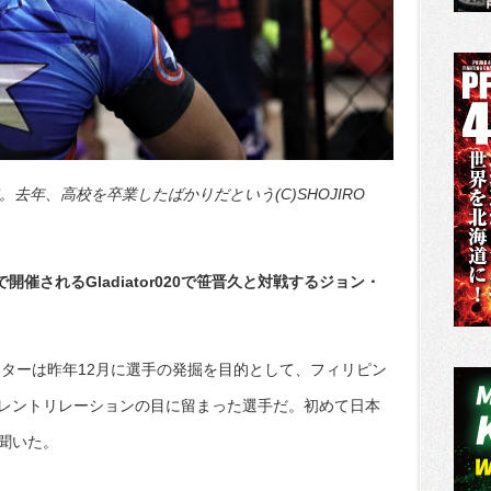
歳。去年、高校を卒業したばかりだという(C)SHOJIRO
で開催されるGladiator020で笹晋久と対戦するジョン・
イターは昨年12月に選手の発掘を目的として、フィリピン
レントリレーションの目に留まった選手だ。初めて日本
聞いた。