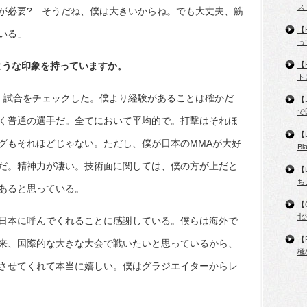
ス
が必要? そうだね、僕は大きいからね。でも大丈夫、筋
【
いる」
っ
ような印象を持っていますか。
【
ト
、試合をチェックした。僕より経験があることは確かだ
【
で
く普通の選手だ。全てにおいて平均的で。打撃はそれほ
【
グもそれほどじゃない。ただし、僕が日本のMMAが大好
B
だ。精神力が凄い。技術面に関しては、僕の方が上だと
【
ち
あると思っている。
【
北
日本に呼んでくれることに感謝している。僕らは海外で
【
来、国際的な大きな大会で戦いたいと思っているから、
極
させてくれて本当に嬉しい。僕はグラジエイターからレ