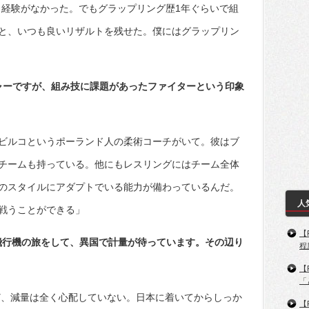
も経験がなかった。でもグラップリング歴1年ぐらいで組
と、いつも良いリザルトを残せた。僕にはグラップリン
チャーですが、組み技に課題があったファイターという印象
ビルコというポーランド人の柔術コーチがいて。彼はブ
チームも持っている。他にもレスリングにはチーム全体
のスタイルにアダプトでいる能力が備わっているんだ。
人
戦うことができる」
【
飛行機の旅をして、異国で計量が待っています。その辺り
程
【
「
けど、減量は全く心配していない。日本に着いてからしっか
【