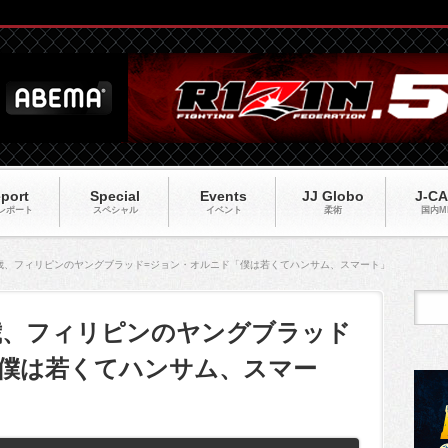
port
Special
Events
JJ Globo
J-C
レポート
スペシャル
イベント
柔術
国内M
20】19歳、フィリピンのヤングブラッド=ジョン・オルニド「僕は若くてハンサム、スマート」
0】19歳、フィリピンのヤングブラッド
「僕は若くてハンサム、スマー