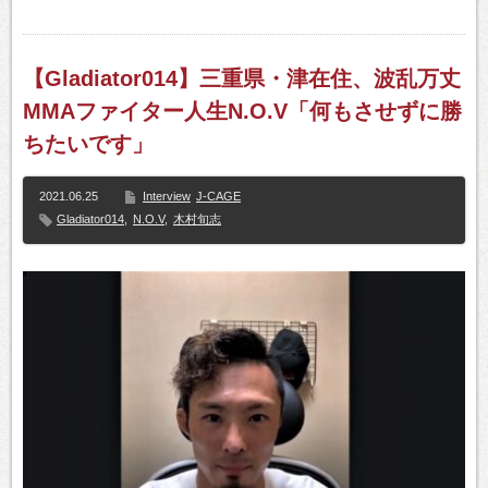
【Gladiator014】三重県・津在住、波乱万丈
MMAファイター人生N.O.V「何もさせずに勝
ちたいです」
2021.06.25
Interview
J-CAGE
Gladiator014
,
N.O.V
,
木村旬志