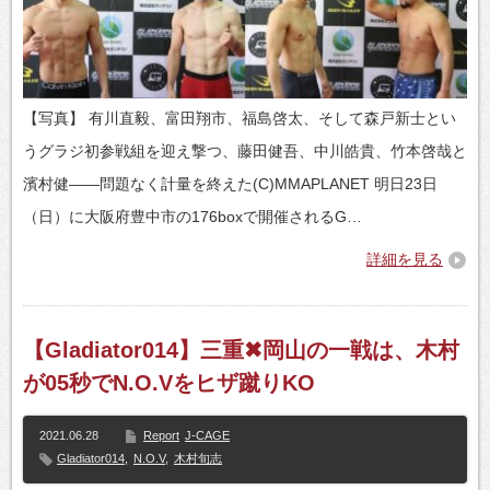
【写真】 有川直毅、富田翔市、福島啓太、そして森戸新士とい
うグラジ初参戦組を迎え撃つ、藤田健吾、中川皓貴、竹本啓哉と
濱村健――問題なく計量を終えた(C)MMAPLANET 明日23日
（日）に大阪府豊中市の176boxで開催されるG…
詳細を見る
【Gladiator014】三重✖岡山の一戦は、木村
が05秒でN.O.Vをヒザ蹴りKO
2021.06.28
Report
J-CAGE
Gladiator014
,
N.O.V
,
木村旬志