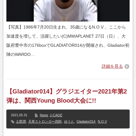
【写真】1986年7月20日生まれ、35歳になるN.O.V 。ここから
加速度を増して、活躍したい(C)MMAPLANET 27日（日）、大
阪府豊中市の176boxでGLADIATOR014が開催され、Gladiator初
陣のWARDO…
詳細を見る
【Gladiator014】グラジエイター2021年第2
弾は、関西Young Blood大会に!!
2021.05.31
News
J-CAGE
土肥潤
,
天草ストロンガー四郎
,
ゆうと
,
Gladiator014
,
N.O.V