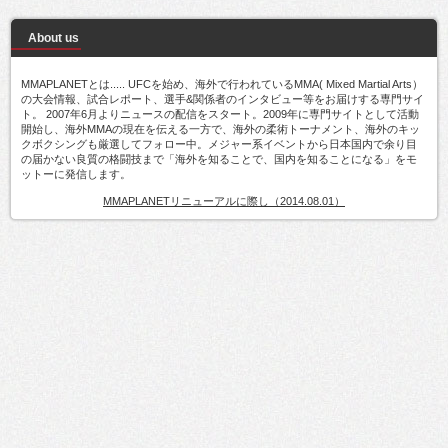
About us
MMAPLANETとは..... UFCを始め、海外で行われているMMA( Mixed Martial Arts）
の大会情報、試合レポート、選手&関係者のインタビュー等をお届けする専門サイ
ト。 2007年6月よりニュースの配信をスタート。2009年に専門サイトとして活動
開始し、海外MMAの現在を伝える一方で、海外の柔術トーナメント、海外のキッ
クボクシングも厳選してフォロー中。メジャー系イベントから日本国内で余り目
の届かない良質の格闘技まで「海外を知ることで、国内を知ることになる」をモ
ットーに発信します。
MMAPLANETリニューアルに際し（2014.08.01）