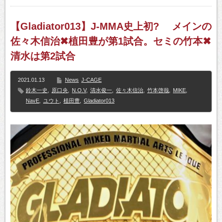
【Gladiator013】J-MMA史上初? メインの
佐々木信治✖植田豊が第1試合。セミの竹本✖
清水は第2試合
2021.01.13
News
J-CAGE
鈴木一史
,
原口央
,
N.O.V
,
清水俊一
,
佐々木信治
,
竹本啓哉
,
MIKE
,
NavE
,
ユウト
,
植田豊
,
Gladiator013