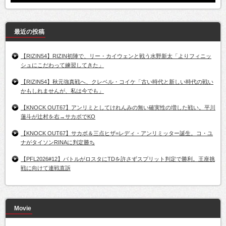
最近の投稿
【RIZIN54】RIZIN初陣で、リー・カイウェンと戦う水野新太「よりフィニッ
シュにこだわって練習してきた」
【RIZIN54】秋元強真戦へ、クレベル・コイケ「古い時代と新しい時代の戦い
かもしれませんが、私は今でも」
【KNOCK OUT67】アンリミとしてけれんみの無い確実性の増した戦い。平川
蓮斗が辻村を右→サカボでKO
【KNOCK OUT67】サカボ＆三点ヒザ=レディ・アンリミッター誕生。コ・ユ
ナがタイソンRINAに判定勝ち
【PFL2026#12】バトルがロスタにTDを許さずスプリット判定で勝利。王座挑
戦に向けて連戦直訴
Movie