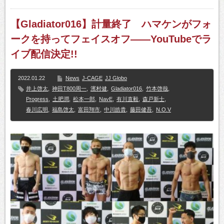
【Gladiator016】計量終了 ハマケンがフォ
ークを持ってフェイスオフ――YouTubeでラ
イブ配信決定!!
2022.01.22
News
J-CAGE
JJ Globo
井上啓太
,
神田T800周一
,
濱村健
,
Gladiator016
,
竹本啓哉
,
Progress
,
土肥潤
,
松本一郎
,
NavE
,
有川直毅
,
森戸新士
,
春川広明
,
福島啓太
,
富田翔市
,
中川皓貴
,
藤田健吾
,
N.O.V