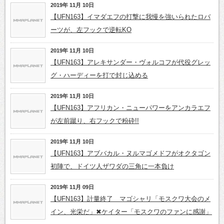
2019年 11月 10日
【UFN163】イマダエフの打撃に我慢を強いられたロバ
ーツが、左フックで逆転KO
2019年 11月 10日
【UFN163】アレキサンダー・ヴォルコフが代役グレッ
グ・ハーディーを打で封じ込める
2019年 11月 10日
【UFN163】アフリカン・ニューパワーをアンカラエフ
が左前蹴り、右フックで粉砕!!
2019年 11月 10日
【UFN163】アブバカル・ヌルマゴメドフがオクタゴン
初陣で、ドイツ人ザワダの三角に一本負け
2019年 11月 09日
【UFN163】計量終了 マゴシャリ「モスクワ大会のメ
イン、光栄だ」✖ケイター「モスクワのファンに感謝」