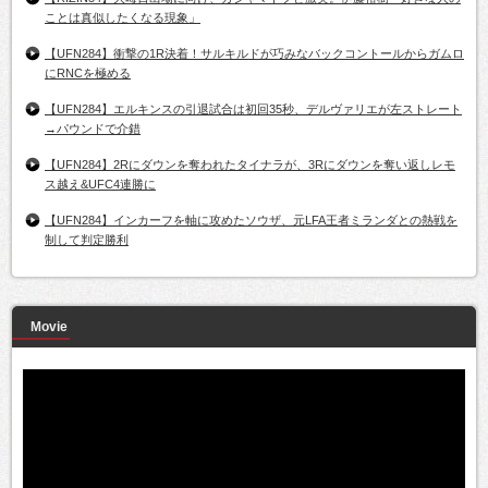
ことは真似したくなる現象」
【UFN284】衝撃の1R決着！サルキルドが巧みなバックコントールからガムロ
にRNCを極める
【UFN284】エルキンスの引退試合は初回35秒、デルヴァリエが左ストレート
→パウンドで介錯
【UFN284】2Rにダウンを奪われたタイナラが、3Rにダウンを奪い返しレモ
ス越え&UFC4連勝に
【UFN284】インカーフを軸に攻めたソウザ、元LFA王者ミランダとの熱戦を
制して判定勝利
Movie