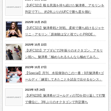
【UFC321】殴る意識を持ち続けた魅津希。アモリンを
判定で下し、約2年ぶりのUFCで勝ち星を掴む
2025年 10月 25日
【UFC321】魅津希戦と対戦。柔術で勝ち続けるジャケ
リニ・アモリン「原体験は父と視ていたPRIDE」
2025年 10月 22日
【UFC321】アブダビで2年振りのオクタゴン、アモリ
ン戦へ。魅津希「極められるもんなら極めてみろ」
2023年 10月 27日
【Special】月刊、水垣偉弥のこの一番：9月魅津希×ゴ
ールディ「練習してきたことを試合で出せるセンス」
2023年 9月 24日
【UFN228】魅津希がゴールディのTDを切り返して打撃
で優位に。3年ぶりのオクタゴンで判定勝ち