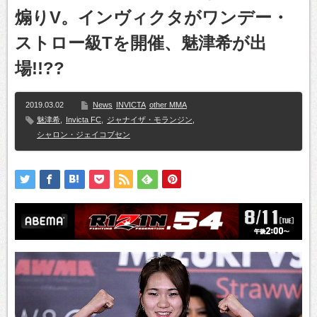
煽りV。インヴィクタがワンデー・
ストロー級Tを開催、魅津希が出
場!!??
2019.03.02
News
INVICTA
other MMA
魅津希
,
Invicta FC
,
ジャナイザ・モランジン
,
シャロン・ジェイコブセン