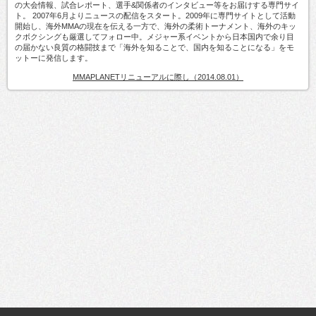
の大会情報、試合レポート、選手&関係者のインタビュー等をお届けする専門サイ
ト。 2007年6月よりニュースの配信をスタート。2009年に専門サイトとして活動
開始し、海外MMAの現在を伝える一方で、海外の柔術トーナメント、海外のキッ
クボクシングも厳選してフォロー中。メジャー系イベントから日本国内で余り目
の届かない良質の格闘技まで「海外を知ることで、国内を知ることになる」をモ
ットーに発信します。
MMAPLANETリニューアルに際し（2014.08.01）