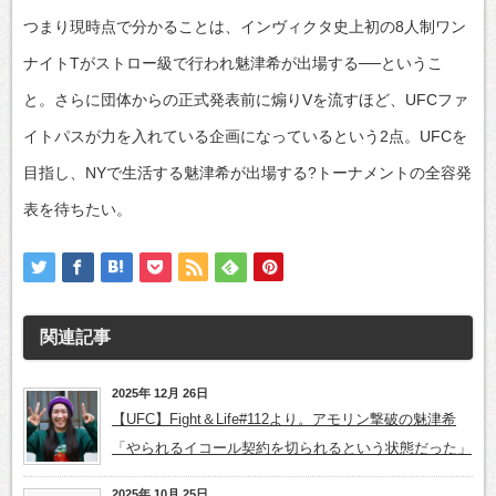
つまり現時点で分かることは、インヴィクタ史上初の8人制ワン
ナイトTがストロー級で行われ魅津希が出場する──というこ
と。さらに団体からの正式発表前に煽りVを流すほど、UFCファ
イトパスが力を入れている企画になっているという2点。UFCを
目指し、NYで生活する魅津希が出場する?トーナメントの全容発
表を待ちたい。
関連記事
2025年 12月 26日
【UFC】Fight＆Life#112より。アモリン撃破の魅津希
「やられるイコール契約を切られるという状態だった」
2025年 10月 25日