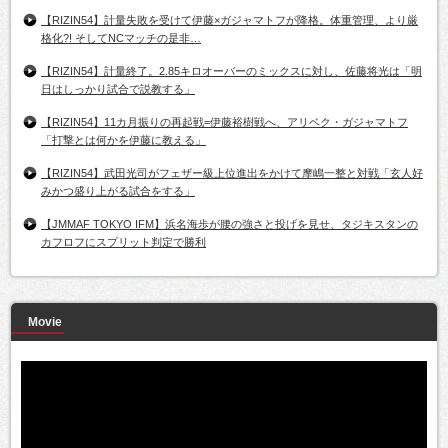
【RIZIN54】計量失敗を受けて伊藤×ガジャマトフが降格。体重管理、より厳
格化?! そしてNCマッチの是非…
【RIZIN54】計量終了。2.85キロオーバーのミックスに対し、佐藤将光は「明
日はしっかり試合で説教する」
【RIZIN54】11カ月振りの再起戦=伊藤裕樹戦へ、アリベク・ガジャマトフ
「打撃とは何かを伊藤に教える」
【RIZIN54】武田光司がフェザー級上位進出をかけて摩嶋一整と対戦「玄人好
みかつ盛り上がる試合をする」
【JMMAF TOKYO IFM】浜名海歩が腰の強さと投げを見せ、タジキスタンの
カフロフにスプリット判定で勝利
Movie