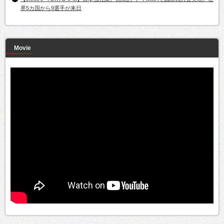
界5カ国から9選手が来日
Movie