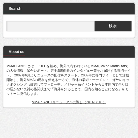
Search
About us
MMAPLANETとは..... UFCを始め、海外で行われているMMA( Mixed Martial Arts）
の大会情報、試合レポート、選手&関係者のインタビュー等をお届けする専門サイ
ト。 2007年6月よりニュースの配信をスタート。2009年に専門サイトとして活動
開始し、海外MMAの現在を伝える一方で、海外の柔術トーナメント、海外のキッ
クボクシングも厳選してフォロー中。メジャー系イベントから日本国内で余り目
の届かない良質の格闘技まで「海外を知ることで、国内を知ることになる」をモ
ットーに発信します。
MMAPLANETリニューアルに際し（2014.08.01）