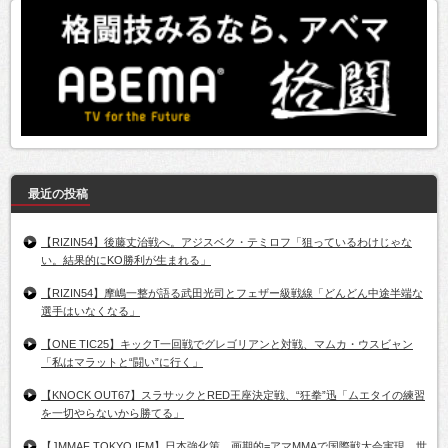
最近の投稿
【RIZIN54】後藤丈治戦へ。アジスベク・テミロフ「狙っているわけじゃな
い。結果的にKO勝利が生まれる」
【RIZIN54】摩嶋一整が語る武田光司とフェザー級戦線「どんどん中途半端な
選手はいなくなる」
【ONE TIC25】キックT一回戦でグレゴリアンと対戦、マムカ・ウスビャン
「私はマラットと“闘い”に行く」
【KNOCK OUT67】スラサックとRED王座決定戦、“狂拳”迅「ムエタイの練習
を一切やらないから勝てる」
【JMMAF TOKYO IFM】日本強化策。画期的=アマMMAで国際戦大会実現。世