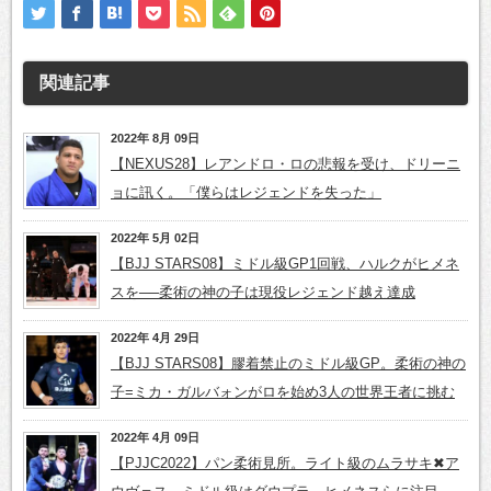
関連記事
2022年 8月 09日
【NEXUS28】レアンドロ・ロの悲報を受け、ドリーニ
ョに訊く。「僕らはレジェンドを失った」
2022年 5月 02日
【BJJ STARS08】ミドル級GP1回戦、ハルクがヒメネ
スを──柔術の神の子は現役レジェンド越え達成
2022年 4月 29日
【BJJ STARS08】膠着禁止のミドル級GP。柔術の神の
子=ミカ・ガルバォンがロを始め3人の世界王者に挑む
2022年 4月 09日
【PJJC2022】パン柔術見所。ライト級のムラサキ✖ア