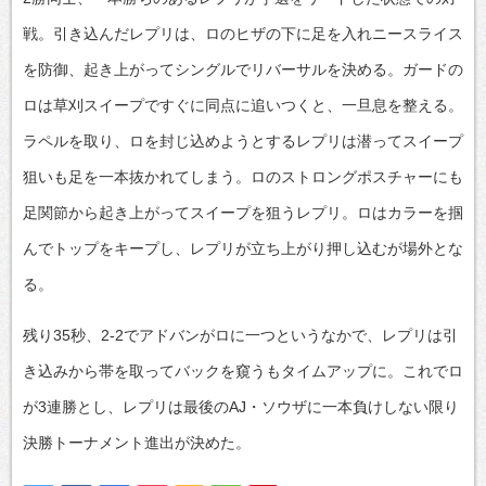
戦。引き込んだレプリは、ロのヒザの下に足を入れニースライス
を防御、起き上がってシングルでリバーサルを決める。ガードの
ロは草刈スイープですぐに同点に追いつくと、一旦息を整える。
ラペルを取り、ロを封じ込めようとするレプリは潜ってスイープ
狙いも足を一本抜かれてしまう。ロのストロングポスチャーにも
足関節から起き上がってスイープを狙うレプリ。ロはカラーを掴
んでトップをキープし、レプリが立ち上がり押し込むが場外とな
る。
残り35秒、2-2でアドバンがロに一つというなかで、レプリは引
き込みから帯を取ってバックを窺うもタイムアップに。これでロ
が3連勝とし、レプリは最後のAJ・ソウザに一本負けしない限り
決勝トーナメント進出が決めた。