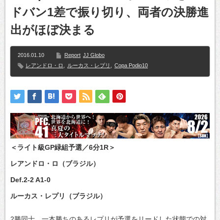
ドバン1差で振り切り、両者の決勝進
出がほぼ決まる
2016.01.10
Report
JJ Globo
レアンドロ・ロ
,
ルーカス・レプリ
,
Copa Podio10
＜ライト級GP緑組予選／6分1R＞
レアンドロ・ロ（ブラジル）
Def.2-2 A1-0
ルーカス・レプリ（ブラジル）
2勝同士、一本勝ちのあるレプリが予選をリードした状態での対