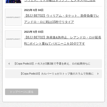
ウヴェス。ミドル級はダウプラ、ヒメネスらに注目
2021年 8月 04日
【BJJ BET02】ウィリアム・タケット、肋骨負傷でレ
アンドロ・ロに戦は15秒でリタイア
2021年 8月 03日
【BJJ BET02】急発進&急停止、レアンドロ・ロが延長
Rにポイント重ねてバガニーニを10-0で下す
【Copa Podio10】ハモスが2勝2敗で予選を終え、ロの結果待ちに
【Copa Podio10】カルバーリョがストップ後のスラムで失格に
トップページに戻る