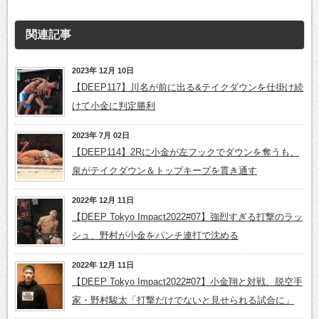
関連記事
2023年 12月 10日
【DEEP117】川名が前に出る&テイクダウンを仕掛け続
けて小金に判定勝利
2023年 7月 02日
【DEEP114】2Rに小金が左フックでダウンを奪うも、
泉がテイクダウン＆トップキープを貫き通す
2022年 12月 11日
【DEEP Tokyo Impact2022#07】強烈すぎる打撃のラッ
シュ、野村が小金をパンチ連打で沈める
2022年 12月 11日
【DEEP Tokyo Impact2022#07】小金翔と対戦、脱空手
家・野村駿太「打撃だけでないと見せられる試合に」