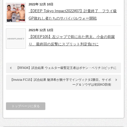
2022年 12月 10日
【DEEP Tokyo Impact2022#07】計量終了 フライ級
GP敗れし者たちのサバイバルウォー開戦
2021年 12月 12日
【DEEP105】左ジャブで前に出た悠太。小金の前蹴
り、最終回の反撃にスプリット判定負けに
【RFA34】試合結果 ウェルター級暫定王者はボヤン・ベリチコビッチに
【Invicta FC15】試合結果 魅津希が腕十字でインヴィクタ2勝目。サイボ
ーグ＆ソウザは初回KO防衛
トップページに戻る