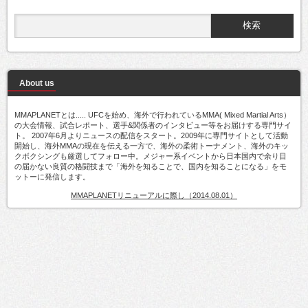
About us
MMAPLANETとは..... UFCを始め、海外で行われているMMA( Mixed Martial Arts）
の大会情報、試合レポート、選手&関係者のインタビュー等をお届けする専門サイ
ト。 2007年6月よりニュースの配信をスタート。2009年に専門サイトとして活動
開始し、海外MMAの現在を伝える一方で、海外の柔術トーナメント、海外のキッ
クボクシングも厳選してフォロー中。メジャー系イベントから日本国内で余り目
の届かない良質の格闘技まで「海外を知ることで、国内を知ることになる」をモ
ットーに発信します。
MMAPLANETリニューアルに際し（2014.08.01）