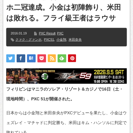
ホ二冠達成。小金は初陣飾り、米田
は敗れる。フライ級王者はラウサ
2016.01.19
PXC Result
PXC
クァク・グァンホ
,
PXC51
,
小金翔
,
米田奈央
フィリピンはマニラのソレア・リゾート＆カジノで16日（土・
現地時間）、PXC 51が開催された。
日本からは小金翔と米田奈央がPXCデビューを果たし、小金はウ
ェズレイ・マチャドに判定勝ち、米田はキム・ハンソルに判定で
敗れている。