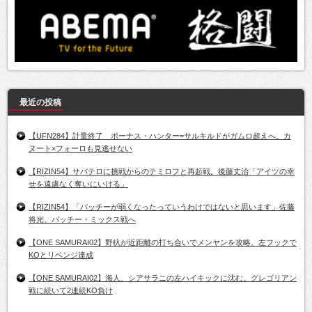
最近の投稿
【UFN284】計量終了 ボーナス・ハンター=サルキルドがガムロ超えへ。カ
ヌート×フォーロも見逃せない
【RIZIN54】サバテロに挑戦からのテミロフと再起戦。後藤丈治「アイツの幸
せを遠慮なく奪いにいける」
【RIZIN54】「パッチーが弱くなったっていうわけではないと思います」佐藤
将光、パッチー・ミックス戦へ
【ONE SAMURAI02】野杁が近距離の打ち合いでメンヤンを攻略。左フックで
KOとリベンジ達成
【ONE SAMURAI02】海人、シアサラニの左ハイキックに沈む。グレゴリアン
戦に続いて2連続KO負け