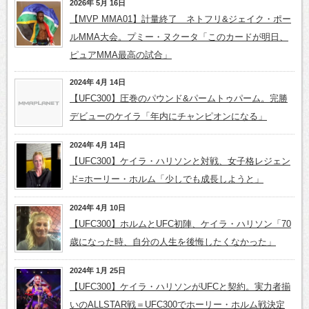
2026年 5月 16日
【MVP MMA01】計量終了 ネトフリ&ジェイク・ポー
ルMMA大会。プミー・ヌクータ「このカードが明日、
ピュアMMA最高の試合」
2024年 4月 14日
【UFC300】圧巻のパウンド&パームトゥパーム。完勝
デビューのケイラ「年内にチャンピオンになる」
2024年 4月 14日
【UFC300】ケイラ・ハリソンと対戦、女子格レジェン
ド=ホーリー・ホルム「少しでも成長しようと」
2024年 4月 10日
【UFC300】ホルムとUFC初陣、ケイラ・ハリソン「70
歳になった時、自分の人生を後悔したくなかった」
2024年 1月 25日
【UFC300】ケイラ・ハリソンがUFCと契約。実力者揃
いのALLSTAR戦＝UFC300でホーリー・ホルム戦決定