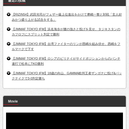
最近の投稿
【RIZIN54】武田光司がフェザー級上位進出をかけて摩嶋一整と対戦「玄人好
みかつ盛り上がる試合をする」
【JMMAF TOKYO IFM】浜名海歩が腰の強さと投げを見せ、タジキスタンの
カフロフにスプリット判定で勝利
【JMMAF TOKYO IFM】台湾ファイターのリンが西嶋を組み伏せ、西嶋をフ
ルマークで下す
【JMMAF TOKYO IFM】ロシアのビリナイがサイドポジションからのパンチ
連打で松本にTKO勝利
【JMMAF TOKYO IFM】18歳の向山、GAMMA欧州王者ザンガナに投げ&バッ
クテイクで3-0判定勝ち
Movie