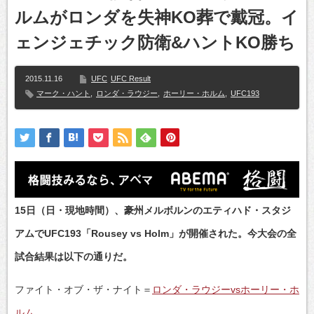
ルムがロンダを失神KO葬で戴冠。イ
ェンジェチック防衛&ハントKO勝ち
2015.11.16
UFC
UFC Result
マーク・ハント
,
ロンダ・ラウジー
,
ホーリー・ホルム
,
UFC193
15日（日・現地時間）、豪州メルボルンのエティハド・スタジ
アムでUFC193「Rousey vs Holm」が開催された。今大会の全
試合結果は以下の通りだ。
ファイト・オブ・ザ・ナイト＝
ロンダ・ラウジーvsホーリー・ホ
ルム