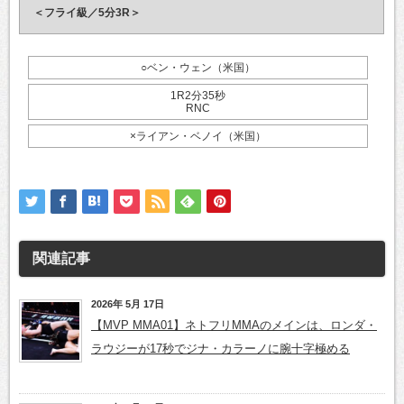
＜フライ級／5分3R＞
○ベン・ウェン（米国）
1R2分35秒
RNC
×ライアン・ベノイ（米国）
関連記事
2026年 5月 17日
【MVP MMA01】ネトフリMMAのメインは、ロンダ・
ラウジーが17秒でジナ・カラーノに腕十字極める