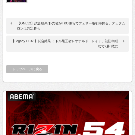
【ONE32】試合結果 朴光哲がTKO勝ちでフェザー級初陣飾る。デェダム
ロンは判定勝ち
【Legacy FC48】試合結果 ミドル級王者レオナルド・レイチ、初防衛成
功で7勝0敗に
トップページに戻る