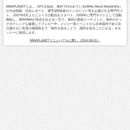
MMAPLANETとは..... UFCを始め、海外で行われているMMA( Mixed Martial Arts）
の大会情報、試合レポート、選手&関係者のインタビュー等をお届けする専門サイ
ト。 2007年6月よりニュースの配信をスタート。2009年に専門サイトとして活動
開始し、海外MMAの現在を伝える一方で、海外の柔術トーナメント、海外のキッ
クボクシングも厳選してフォロー中。メジャー系イベントから日本国内で余り目
の届かない良質の格闘技まで「海外を知ることで、国内を知ることになる」をモ
ットーに発信します。
MMAPLANETリニューアルに際し（2014.08.01）