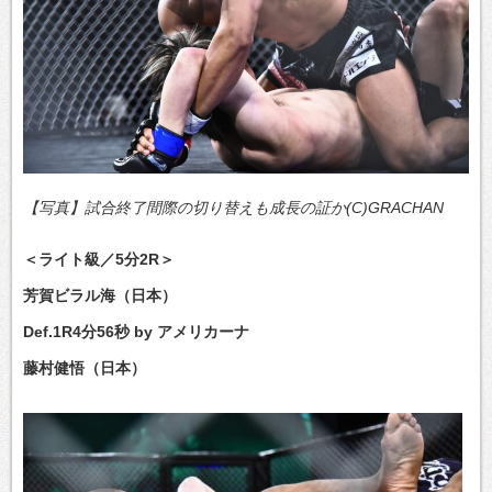
【写真】試合終了間際の切り替えも成長の証か(C)GRACHAN
＜ライト級／5分2R＞
芳賀ビラル海（日本）
Def.1R4分56秒 by アメリカーナ
藤村健悟（日本）