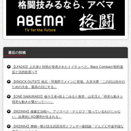
最近の投稿
【LFA242】上久保と対戦が発表されたトイチュベク。Black Combatが契約違
反と法的処置へ?!
【KNOCK OUT67】地元・羽曳野でメインに登場。久井大夢「この日は自分の
ための大会、最高の日にする」
【ONE SAMURAI02】修斗王者=田上こゆると激突、山北渓人「得意な動きと
得意な動きが繋がって――」
【RIZIN54】後藤丈治戦へ。アジスベク・テミロフ「狙っているわけじゃな
い。結果的にKO勝利が生まれる」
【RIZIN54】摩嶋一整が語る武田光司とフェザー級戦線「どんどん中途半端な