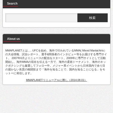
Search
About us
MMAPLANETとは..... UFCを始め、海外で行われているMMA( Mixed Martial Arts）
の大会情報、試合レポート、選手&関係者のインタビュー等をお届けする専門サイ
ト。 2007年6月よりニュースの配信をスタート。2009年に専門サイトとして活動
開始し、海外MMAの現在を伝える一方で、海外の柔術トーナメント、海外のキッ
クボクシングも厳選してフォロー中。メジャー系イベントから日本国内で余り目
の届かない良質の格闘技まで「海外を知ることで、国内を知ることになる」をモ
ットーに発信します。
MMAPLANETリニューアルに際し（2014.08.01）