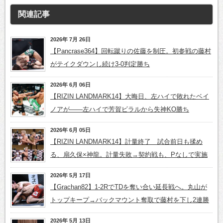
関連記事
2026年 7月 26日
【Pancrase364】回転蹴りの佐藤を制圧。初参戦の藤村
がテイクダウンし続け3-0判定勝ち
2026年 6月 06日
【RIZIN LANDMARK14】大晦日、左ハイで敗れたベイ
ノアが――左ハイで芳賀ビラルから失神KO勝ち
2026年 6月 05日
【RIZIN LANDMARK14】計量終了 試合前日も揉め
る、扇久保×神龍。計量失敗→契約戦も、Pなしで実施
2026年 5月 17日
【Grachan82】1-2RでTDを奪い合い延長戦へ。丸山が
トップキープ→バックマウント奪取で藤村を下し2連勝
2026年 5月 13日