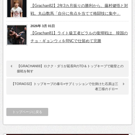
【Grachan82】2年3カ月振りの勝利から、藤村健悟と対
戦。丸山数馬「自分に焦点を当てて格闘技に集中」
2026年 3月 01日
【Grachan81】ライト級王者ビラルの復帰戦は、韓国の
チョ・ギョンウィをRNCで仕留めて完勝
【GRACHAN69】ロクク・ダリが延長RのTD＆トップキープで能登との
接戦を制す
【TORAO32】トップキープの泰斗×サブミッションで仕掛けた石原は三
者三様のドロー
トップページに戻る