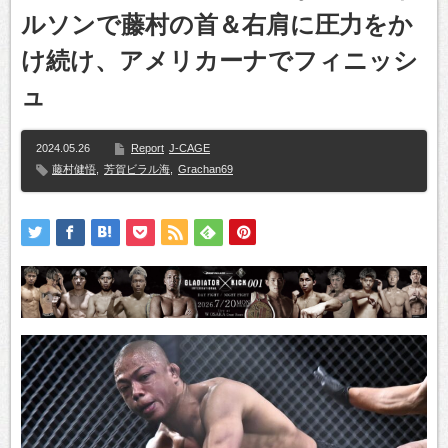
ルソンで藤村の首＆右肩に圧力をか
け続け、アメリカーナでフィニッシ
ュ
2024.05.26
Report
J-CAGE
藤村健悟
,
芳賀ビラル海
,
Grachan69